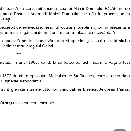
letească l-a constituit sosirea Icoanei Maicii Domnului Făcătoare de
putul Postului Adormirii Maicii Domnului, se află în procesiune în
Galaţi.
eosebit de evlavioasă, ierarhul locului şi preoții slujitori în prezența a
 și au rostit rugăciuni de mulțumire pentru ploaia binecuvântată.
ea specială pentru binecuvântarea strugurilor și a fost oficiată slujba
ult din centrul oraşului Galați.
***
emeiată în anul 1866, când, la sărbătoarea Schimbării la Faţă a fost
ust 1872 de către episcopul Melchisedec Ştefănescu, care la acea dată
ul Eughenie Xiropotamu.
unt gravate numele ctitorilor principali ai bisericii: Andreas Panas,
 săi şi şcolii elene confesionale.