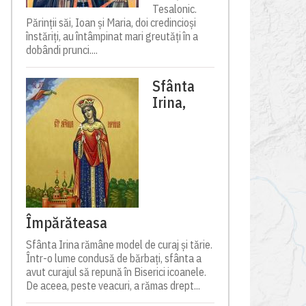
Tesalonic.
Părinții săi, Ioan și Maria, doi credincioși
înstăriți, au întâmpinat mari greutăți în a
dobândi prunci....
Sfânta
Irina,
Împărăteasa
Sfânta Irina rămâne model de curaj și tărie.
Într-o lume condusă de bărbați, sfânta a
avut curajul să repună în Biserici icoanele.
De aceea, peste veacuri, a rămas drept...