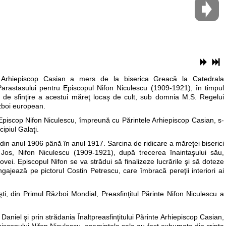
nte Arhiepiscop Casian a mers de la biserica Greacă la Catedrala
 Parastasului pentru Episcopul Nifon Niculescu (1909-1921), în timpul
a de sfinţire a acestui măreţ locaş de cult, sub domnia M.S. Regelui
zboi european.
Episcop Nifon Niculescu, împreună cu Părintele Arhiepiscop Casian, s-
cipiul Galaţi.
 din anul 1906 până în anul 1917. Sarcina de ridicare a măreţei biserici
Jos, Nifon Niculescu (1909-1921), după trecerea înaintaşului său,
vei. Episcopul Nifon se va strădui să finalizeze lucrările şi să doteze
angajează pe pictorul Costin Petrescu, care îmbracă pereţii interiori ai
ti, din Primul Război Mondial, Preasfinţitul Părinte Nifon Niculescu a
Daniel şi prin strădania Înaltpreasfinţitului Părinte Arhiepiscop Casian,
piscopului Nifon Niculescu, osemintele sale au fost exhumate din cripta