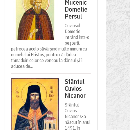
Mucenic
Dometie
Persul
Cuviosul
Dometie
intrând într-o
peșteră,
petrecea acolo săvârșind multe minuni cu
numele lui Hristos, pentru că dădea
tămăduiri celor ce veneau la dânsul și îi
aducea de...
Sfântul
Cuvios
Nicanor
Sfântul
Cuvios
Nicanor s-a
născut în anul
1491, în