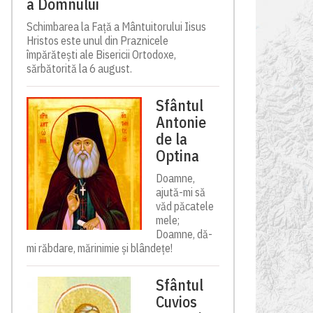
a Domnului
Schimbarea la Față a Mântuitorului Iisus
Hristos este unul din Praznicele
împărătești ale Bisericii Ortodoxe,
sărbătorită la 6 august.
Sfântul
Antonie
de la
Optina
Doamne,
ajută-mi să
văd păcatele
mele;
Doamne, dă-
mi răbdare, mărinimie şi blândeţe!
Sfântul
Cuvios