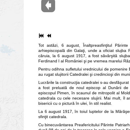
Tot astăzi, 6 august, Înaltpreasfinţitul Pări
arhiepiscopală din Galaţi, unde a oficiat slujba
căruia, la 6 august 1917, a fost săvârşită slujb
Ferdinand I al României şi pe vremea marelui Ră
Pentru odihna sufletului vrednicului de pomenire 
au rugat slujitorii Catedralei şi credincioşi din muni
Lucrările la construcţia catedralei s-au desfăşurat
a fost preluată de noul episcop al Dunării de 
episcopul Pimen, în scaunul de mitropolit al Moldo
catedrala cu cele necesare slujirii. Mai mult, îl 
bisericii cu o pictură în ulei, în stil realist.
La 6 august 1917, în toiul luptelor de la Mărăşeş
sfinţit cate­drala.
Cu binecuvântarea Preafericitului Părinte Patriarh 
după 98 de ani de la trecerea la cele veşnice a E