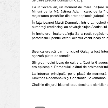
de către preotul Constantin Căuş.
Ca în fiecare an, un moment de mare înălţare suf
Minuni de la Mănăstirea Adam, care, de la înce
majoritatea parohiilor din protopopiatele judeţului 
În faţa icoanei Maicii Domnului, într-o atmosferă d
numeroși credincioși au săvârşit slujba Acatistului
În încheiere, Înaltpreafinţia Sa a rostit rugăciun
parastasului pentru ctitorii acestui vechi locaş de c
Biserica greacă din municipiul Galaţi a fost înt
aşezată piatra de temelie.
Sfinţirea noului locaş de cult s-a făcut la 6 aug
era episcop al Romanului, alături de arhimandrit
La intrarea principală, pe o placă de marmură, s
Dimitrios Rodokanakis și Constantin Sakomanos.
Cladirile din jurul bisericii erau destinate clericilor