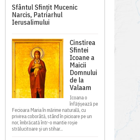
Sfântul Sfinţit Mucenic
Narcis, Patriarhul
Ierusalimului
Cinstirea
Sfintei
Icoane a
Maicii
Domnului
de la
Valaam
Icoana o
înfățișează pe
Fecioara Maria în mărime naturală, cu
privirea coborâtă, stând în picioare pe un
nor, îmbrăcată într-o mantie roșie
strălucitoare și un stihar...