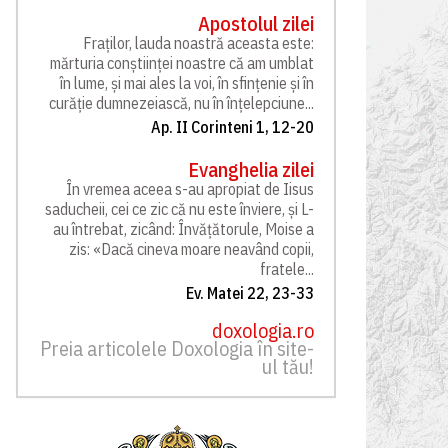
Apostolul zilei
Fraților, lauda noastră aceasta este:
mărturia conștiinței noastre că am umblat
în lume, și mai ales la voi, în sfințenie și în
curăție dumnezeiască, nu în înțelepciune...
Ap. II Corinteni 1, 12-20
Evanghelia zilei
În vremea aceea s-au apropiat de Iisus
saducheii, cei ce zic că nu este înviere, și L-
au întrebat, zicând: Învățătorule, Moise a
zis: «Dacă cineva moare neavând copii,
fratele...
Ev. Matei 22, 23-33
doxologia.ro
Preia articolele Doxologia în site-
ul tău!