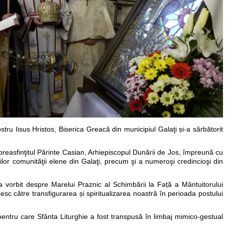
tru Iisus Hristos, Biserica Greacă din municipiul Galaţi și-a sărbătorit
altpreasfinţitul Părinte Casian, Arhiepiscopul Dunării de Jos, împreună cu
lor comunităţii elene din Galaţi, precum şi a numeroşi credincioşi din
a vorbit despre Marelui Praznic al Schimbării la Față a Mântuitorului
esc către transfigurarea și spiritualizarea noastră în perioada postului
pentru care Sfânta Liturghie a fost transpusă în limbaj mimico-gestual