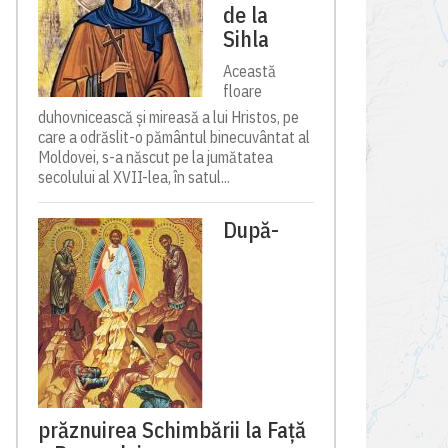
de la
Sihla
Această
floare
duhovnicească și mireasă a lui Hristos, pe
care a odrăslit-o pământul binecuvântat al
Moldovei, s-a născut pe la jumătatea
secolului al XVII-lea, în satul...
După-
prăznuirea Schimbării la Față