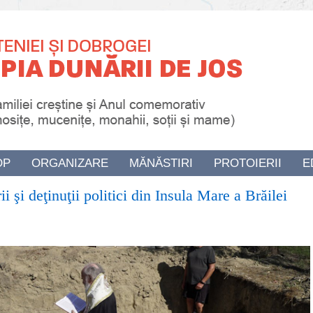
OP
ORGANIZARE
MĂNĂSTIRI
PROTOIERII
E
i şi deţinuţii politici din Insula Mare a Brăilei