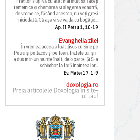
Fraților, siliți-vă cu atât mai mult să faceți
temeinice și chemarea și alegerea voastră,
de vreme ce, făcând acestea, nu veți greși
niciodată. Că așa vi se va da cu bogăție...
Ap. II Petru 1, 10-19
Evanghelia zilei
În vremea aceea a luat Iisus cu Sine pe
Petru și pe Iacov și pe Ioan, fratele lui, și i-
a dus într-un munte înalt, de o parte. Și S-a
schimbat la față înaintea lor...
Ev. Matei 17, 1-9
doxologia.ro
Preia articolele Doxologia în site-
ul tău!