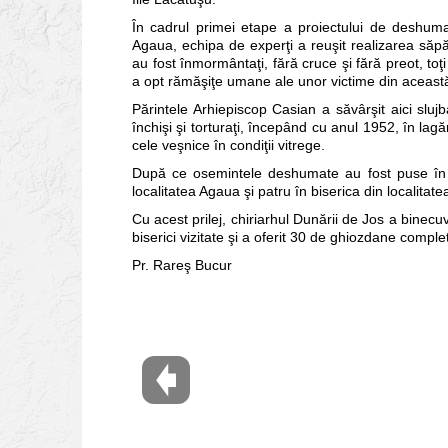
În cadrul primei etape a proiectului de deshumare a
Agaua, echipa de experţi a reuşit realizarea săpă
au fost înmormântaţi, fără cruce şi fără preot, toţi
a opt rămăşiţe umane ale unor victime din această
Părintele Arhiepiscop Casian a săvârşit aici slujb
închişi şi torturaţi, începând cu anul 1952, în lag
cele veşnice în condiţii vitrege.
După ce osemintele deshumate au fost puse în r
localitatea Agaua şi patru în biserica din localitate
Cu acest prilej, chiriarhul Dunării de Jos a binec
biserici vizitate şi a oferit 30 de ghiozdane comple
Pr. Rareş Bucur