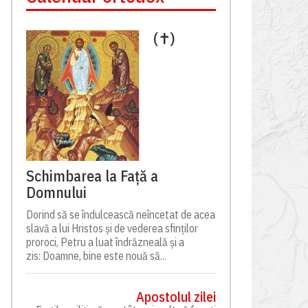
(✝)
Schimbarea la Față a
Domnului
Dorind să se îndulcească neîncetat de acea
slavă a lui Hristos și de vederea sfinților
proroci, Petru a luat îndrăzneală și a
zis: Doamne, bine este nouă să...
Apostolul zilei