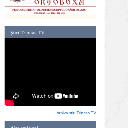
Ştiri Trinitas TV
Arhiva ştiri Trinitas TV
Alte emisiuni