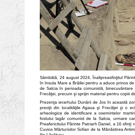
Sâmbătă, 24 august 2024, Înaltpreasfinţitul Părint
în Insula Mare a Brăilei pentru a aduce prinos de re
de Salcia în perioada comunistă, binecuvântare pen
Frecăţei, precum şi sprijin material pentru copiii d
Prezenţa ierarhului Dunării de Jos în această zonă,
preoţii din localităţile Agaua şi Frecăţei şi o e
arheologice de identificare a osemintelor martiril
fostului lagăr comunist de la Salcia, urmare can
Preafericitului Părinte Patriarh Daniel, a 16 sfinţi 
Cuvios Mărturisitor Sofian de la Mănăstirea Antim
Ilie Lăcătuşu.