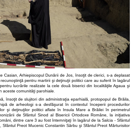
e Casian, Arhiepiscopul Dunării de Jos, însoţit de clerici, s-a deplasat
cunoştinţă pentru martirii şi deţinuţii politici care au suferit în lagărul
tru lucrările realizate la cele două biserici din localităţile Agaua şi
in aceste comunităţi parohiale.
 însoţit de slujitori din administraţia eparhială, protopopul de Brăila,
chipă de arheologi s-a desfăşurat în contextul începerii procedurilor
or şi deţinuţilor politici aflate în Insula Mare a Brăilei în perimetrul
onizării de Sfântul Sinod al Bisericii Ortodoxe Române, la iniţiativa
români, dintre care 3 au fost întemniţaţi în lagărul de la Salcia - Sfântul
, Sfântul Preot Mucenic Constantin Sârbu şi Sfântul Preot Mărturisitor