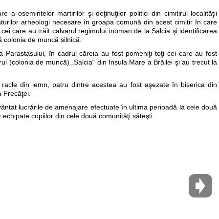
 osemintelor martirilor şi deţinuţilor politici din cimitirul localităţii
turilor arheologi necesare în groapa comună din acest cimitir în care
 cei care au trăit calvarul regimului inuman de la Salcia şi identificarea
 colonia de muncă silnică.
a Parastasului, în cadrul căreia au fost pomeniţi toţi cei care au fost
ărul (colonia de muncă) „Salcia“ din Insula Mare a Brăilei şi au trecut la
acle din lemn, patru dintre acestea au fost aşezate în biserica din
a Frecăţei.
uvântat lucrările de amenajare efectuate în ultima perioadă la cele două
t echipate copiilor din cele două comunităţi săteşti.