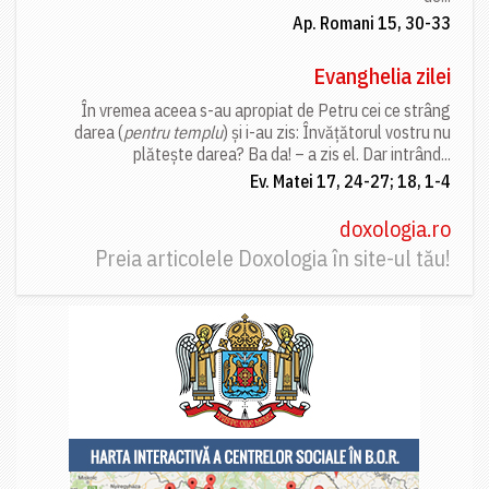
Ap. Romani 15, 30-33
Evanghelia zilei
În vremea aceea s-au apropiat de Petru cei ce strâng
darea (
pentru templu
) și i-au zis: Învățătorul vostru nu
plătește darea? Ba da! – a zis el. Dar intrând...
Ev. Matei 17, 24-27; 18, 1-4
doxologia.ro
Preia articolele Doxologia în site-ul tău!