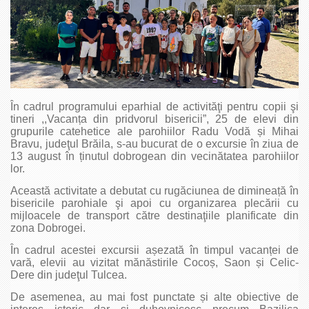
În cadrul programului eparhial de activităţi pentru copii şi
tineri ,,Vacanța din pridvorul bisericii”, 25 de elevi din
grupurile catehetice ale parohiilor Radu Vodă și Mihai
Bravu, judeţul Brăila, s-au bucurat de o excursie în ziua de
13 august în ținutul dobrogean din vecinătatea parohiilor
lor.
Această activitate a debutat cu rugăciunea de dimineață în
bisericile parohiale şi apoi cu organizarea plecării cu
mijloacele de transport către destinaţiile planificate din
zona Dobrogei.
În cadrul acestei excursii așezată în timpul vacanței de
vară, elevii au vizitat mănăstirile Cocoș, Saon și Celic-
Dere din judeţul Tulcea.
De asemenea, au mai fost punctate și alte obiective de