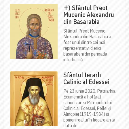
✝) Sfântul Preot
Mucenic Alexandru
din Basarabia
Sfântul Preot Mucenic
Alexandru din Basarabia a
fost unul dintre cei mai
reprezentativi clerici
basarabeni din perioada
interbelică.
Sfântul Ierarh
Calinic al Edessei
Pe 23 iunie 2020, Patriarhia
Ecumenică a hotărât
canonizarea Mitropolitului
Calinic al Edessei, Pellei și
Almopiei (1919-1984) și
pomenirea lui în fiecare an la
data de...