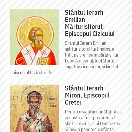
Sfântul Ierarh
Emilian
Mărturisitorul,
Episcopul Cizicului
Sfântul Ierarh Emilian,
mărturisitorul lui Hristos, a
trăit pe vremea împărăției lui
Leon Armeanul, luptătorul
împotriva icoanelor, și fiind el
episcop al Cizicului, de...
Sfântul Ierarh
Miron, Episcopul
Cretei
Pentru o viață îmbunătățită ca
aceasta a fost pus preot al
sfintei biserici a lui Dumnezeu
și învăța popoarele sfânta