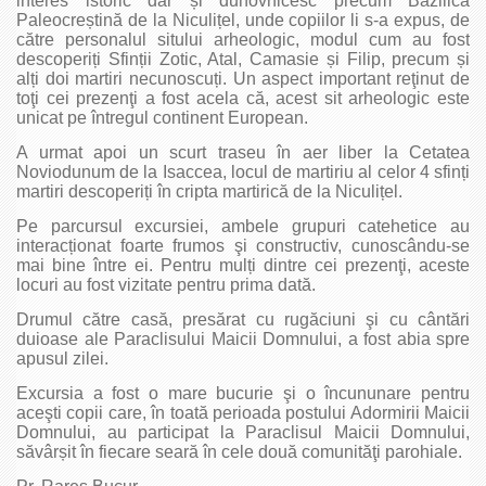
interes istoric dar și duhovnicesc precum Bazilica
Paleocreștină de la Niculițel, unde copiilor li s-a expus, de
către personalul sitului arheologic, modul cum au fost
descoperiți Sfinții Zotic, Atal, Camasie și Filip, precum și
alți doi martiri necunoscuți. Un aspect important reţinut de
toţi cei prezenţi a fost acela că, acest sit arheologic este
unicat pe întregul continent European.
A urmat apoi un scurt traseu în aer liber la Cetatea
Noviodunum de la Isaccea, locul de martiriu al celor 4 sfinți
martiri descoperiți în cripta martirică de la Niculițel.
Pe parcursul excursiei, ambele grupuri catehetice au
interacționat foarte frumos şi constructiv, cunoscându-se
mai bine între ei. Pentru mulți dintre cei prezenţi, aceste
locuri au fost vizitate pentru prima dată.
Drumul către casă, presărat cu rugăciuni şi cu cântări
duioase ale Paraclisului Maicii Domnului, a fost abia spre
apusul zilei.
Excursia a fost o mare bucurie şi o încununare pentru
aceşti copii care, în toată perioada postului Adormirii Maicii
Domnului, au participat la Paraclisul Maicii Domnului,
săvârșit în fiecare seară în cele două comunităţi parohiale.