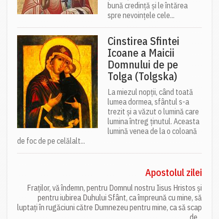
bună credință și le întărea
spre nevoințele cele...
Cinstirea Sfintei
Icoane a Maicii
Domnului de pe
Tolga (Tolgska)
La miezul nopții, când toată
lumea dormea, sfântul s-a
trezit și a văzut o lumină care
lumina întreg ținutul. Aceasta
lumină venea de la o coloană
de foc de pe celălalt...
Apostolul zilei
Fraților, vă îndemn, pentru Domnul nostru Iisus Hristos și
pentru iubirea Duhului Sfânt, ca împreună cu mine, să
luptați în rugăciuni către Dumnezeu pentru mine, ca să scap
de...