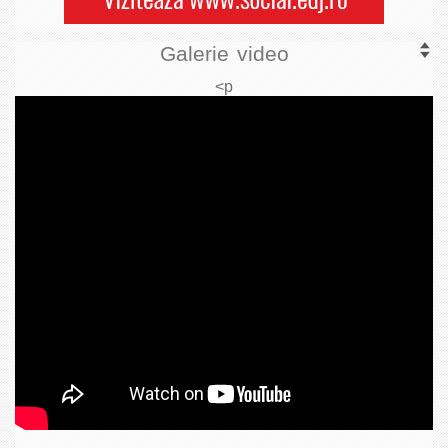
Galerie video
<p