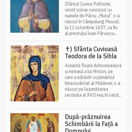
Sfântul Cuvios Pafnutie,
vestit iconar cunoscut cu
numele de Pârvu „Mutul”, s-a
născut în Câmpulung Muscel,
la 12 octombrie 1657, ca fiu
al preotului Ioan Pârvescu...
✝) Sfânta Cuvioasă
Teodora de la Sihla
Această floare duhovnicească
și mireasă a lui Hristos, pe
care a odrăslit-o pământul
binecuvântat al Moldovei, s-a
născut pe la jumătatea
secolului al XVII-lea, în satul...
După-prăznuirea
Schimbării la Față a
Domnului