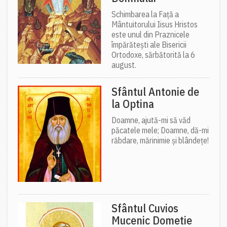
Schimbarea la Față a
Mântuitorului Iisus Hristos
este unul din Praznicele
împărătești ale Bisericii
Ortodoxe, sărbătorită la 6
august.
Sfântul Antonie de
la Optina
Doamne, ajută-mi să văd
păcatele mele; Doamne, dă-mi
răbdare, mărinimie şi blândeţe!
Sfântul Cuvios
Mucenic Dometie