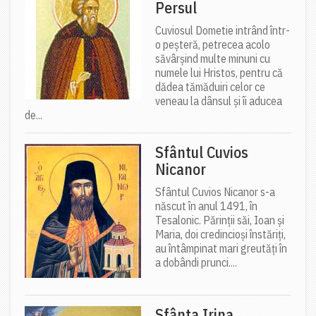
Persul
Cuviosul Dometie intrând într-
o peșteră, petrecea acolo
săvârșind multe minuni cu
numele lui Hristos, pentru că
dădea tămăduiri celor ce
veneau la dânsul și îi aducea
de...
Sfântul Cuvios
Nicanor
Sfântul Cuvios Nicanor s-a
născut în anul 1491, în
Tesalonic. Părinții săi, Ioan și
Maria, doi credincioși înstăriți,
au întâmpinat mari greutăți în
a dobândi prunci....
Sfânta Irina,