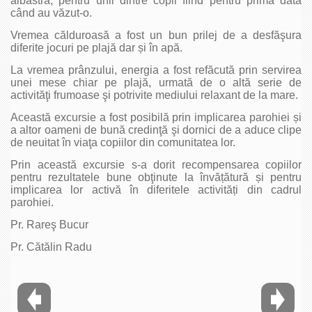
albastră, pentru unii dintre copii fiind pentru prima dată
când au văzut-o.
Vremea călduroasă a fost un bun prilej de a desfăşura
diferite jocuri pe plajă dar și în apă.
La vremea prânzului, energia a fost refăcută prin servirea
unei mese chiar pe plajă, urmată de o altă serie de
activităţi frumoase şi potrivite mediului relaxant de la mare.
Această excursie a fost posibilă prin implicarea parohiei și
a altor oameni de bună credinţă şi dornici de a aduce clipe
de neuitat în viaţa copiilor din comunitatea lor.
Prin această excursie s-a dorit recompensarea copiilor
pentru rezultatele bune obţinute la învățătură și pentru
implicarea lor activă în diferitele activități din cadrul
parohiei.
Pr. Rareş Bucur
Pr. Cătălin Radu