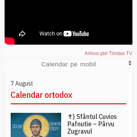
Arhiva ştiri Trinitas TV
Calendar pe mobil
7 August
Calendar ortodox
✝) Sfântul Cuvios
Pafnutie – Pârvu
Zugravul