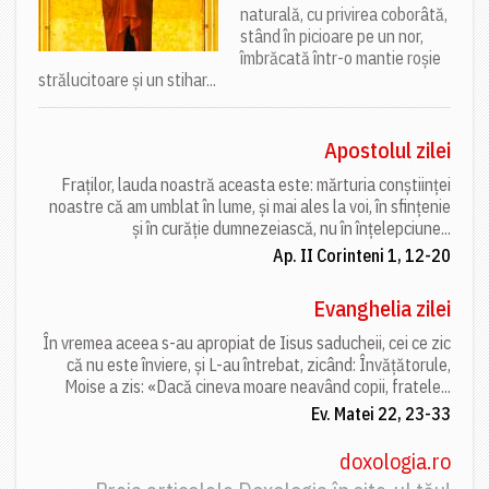
naturală, cu privirea coborâtă,
stând în picioare pe un nor,
îmbrăcată într-o mantie roșie
strălucitoare și un stihar...
Apostolul zilei
Fraților, lauda noastră aceasta este: mărturia conștiinței
noastre că am umblat în lume, și mai ales la voi, în sfințenie
și în curăție dumnezeiască, nu în înțelepciune...
Ap. II Corinteni 1, 12-20
Evanghelia zilei
În vremea aceea s-au apropiat de Iisus saducheii, cei ce zic
că nu este înviere, și L-au întrebat, zicând: Învățătorule,
Moise a zis: «Dacă cineva moare neavând copii, fratele...
Ev. Matei 22, 23-33
doxologia.ro