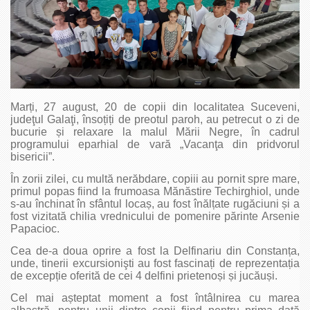
Marți, 27 august, 20 de copii din localitatea Suceveni,
judeţul Galaţi, însoțiți de preotul paroh, au petrecut o zi de
bucurie și relaxare la malul Mării Negre, în cadrul
programului eparhial de vară „Vacanţa din pridvorul
bisericii”.
În zorii zilei, cu multă nerăbdare, copiii au pornit spre mare,
primul popas fiind la frumoasa Mănăstire Techirghiol, unde
s-au închinat în sfântul locaș, au fost înălțate rugăciuni și a
fost vizitată chilia vrednicului de pomenire părinte Arsenie
Papacioc.
Cea de-a doua oprire a fost la Delfinariu din Constanța,
unde, tinerii excursionişti au fost fascinați de reprezentația
de excepție oferită de cei 4 delfini prietenoși și jucăuși.
Cel mai așteptat moment a fost întâlnirea cu marea