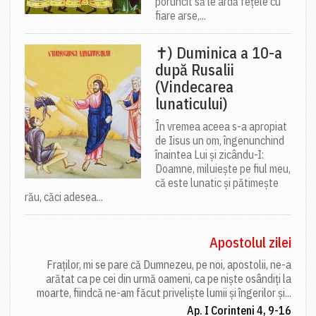
poruncit să le ardă fețele cu
fiare arse,...
✝) Duminica a 10-a
după Rusalii
(Vindecarea
lunaticului)
În vremea aceea s-a apropiat
de Iisus un om, îngenunchind
înaintea Lui și zicându-I:
Doamne, miluiește pe fiul meu,
că este lunatic și pătimește
rău, căci adesea...
Apostolul zilei
Fraților, mi se pare că Dumnezeu, pe noi, apostolii, ne-a
arătat ca pe cei din urmă oameni, ca pe niște osândiți la
moarte, fiindcă ne-am făcut priveliște lumii și îngerilor și...
Ap. I Corinteni 4, 9-16