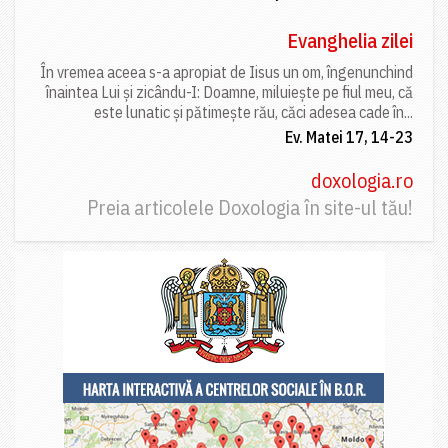
Evanghelia zilei
În vremea aceea s-a apropiat de Iisus un om, îngenunchind
înaintea Lui și zicându-I: Doamne, miluiește pe fiul meu, că
este lunatic și pătimește rău, căci adesea cade în...
Ev. Matei 17, 14-23
doxologia.ro
Preia articolele Doxologia în site-ul tău!