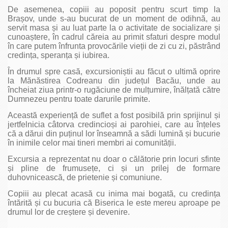
De asemenea, copiii au poposit pentru scurt timp la
Brașov, unde s-au bucurat de un moment de odihnă, au
servit masa și au luat parte la o activitate de socializare și
cunoaștere, în cadrul căreia au primit sfaturi despre modul
în care putem înfrunta provocările vieții de zi cu zi, păstrând
credința, speranța și iubirea.
În drumul spre casă, excursioniștii au făcut o ultimă oprire
la Mănăstirea Codreanu din județul Bacău, unde au
încheiat ziua printr-o rugăciune de mulțumire, înălțată către
Dumnezeu pentru toate darurile primite.
Această experiență de suflet a fost posibilă prin sprijinul și
jertfelnicia câtorva credincioși ai parohiei, care au înțeles
că a dărui din puținul lor înseamnă a sădi lumină și bucurie
în inimile celor mai tineri membri ai comunității.
Excursia a reprezentat nu doar o călătorie prin locuri sfinte
și pline de frumusețe, ci și un prilej de formare
duhovnicească, de prietenie și comuniune.
Copiii au plecat acasă cu inima mai bogată, cu credința
întărită și cu bucuria că Biserica le este mereu aproape pe
drumul lor de creștere și devenire.