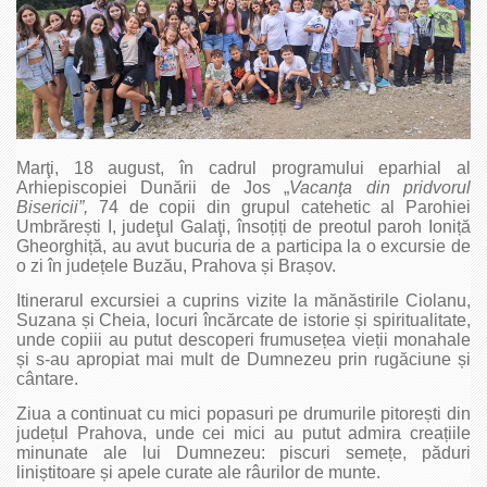
Marţi, 18 august, în cadrul programului eparhial al
Arhiepiscopiei Dunării de Jos „
Vacanţa din pridvorul
Bisericii”,
74 de copii din grupul catehetic al Parohiei
Umbrărești I, judeţul Galaţi, însoțiți de preotul paroh Ioniță
Gheorghiță, au avut bucuria de a participa la o excursie de
o zi în județele Buzău, Prahova și Brașov.
Itinerarul excursiei a cuprins vizite la mănăstirile Ciolanu,
Suzana și Cheia, locuri încărcate de istorie și spiritualitate,
unde copiii au putut descoperi frumusețea vieții monahale
și s-au apropiat mai mult de Dumnezeu prin rugăciune și
cântare.
Ziua a continuat cu mici popasuri pe drumurile pitorești din
județul Prahova, unde cei mici au putut admira creațiile
minunate ale lui Dumnezeu: piscuri semețe, păduri
liniștitoare și apele curate ale râurilor de munte.