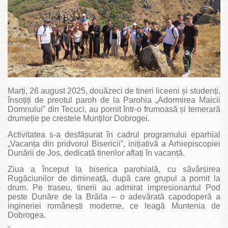
Marți, 26 august 2025, douăzeci de tineri liceeni și studenți,
însoțiți de preotul paroh de la Parohia „Adormirea Maicii
Domnului” din Tecuci, au pornit într-o frumoasă și temerară
drumeție pe crestele Munților Dobrogei.
Activitatea s-a desfășurat în cadrul programului eparhial
„Vacanța din pridvorul Bisericii”, inițiativă a Arhiepiscopiei
Dunării de Jos, dedicată tinerilor aflați în vacanță.
Ziua a început la biserica parohială, cu săvârșirea
Rugăciunilor de dimineață, după care grupul a pornit la
drum. Pe traseu, tinerii au admirat impresionantul Pod
peste Dunăre de la Brăila – o adevărată capodoperă a
ingineriei românești moderne, ce leagă Muntenia de
Dobrogea.