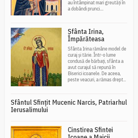
au întâmpinat mari greutăți în
a dobândi prunci....
Sfânta Irina,
Împărăteasa
Sfânta Irina rămâne model de
curaj și tărie. Într-o lume
condusă de bărbați, sfânta a
avut curajul să repună în
Biserici icoanele. De aceea,
peste veacuri, a rămas drept...
Sfântul Sfinţit Mucenic Narcis, Patriarhul
Ierusalimului
Cinstirea Sfintei
Icoane a Maicii