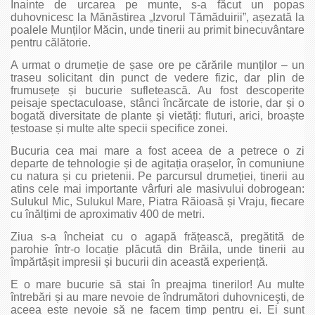
Înainte de urcarea pe munte, s-a făcut un popas
duhovnicesc la Mănăstirea „Izvorul Tămăduirii”, așezată la
poalele Munților Măcin, unde tinerii au primit binecuvântare
pentru călătorie.
A urmat o drumeție de șase ore pe cărările munților – un
traseu solicitant din punct de vedere fizic, dar plin de
frumusețe și bucurie sufletească. Au fost descoperite
peisaje spectaculoase, stânci încărcate de istorie, dar și o
bogată diversitate de plante și vietăți: fluturi, arici, broaște
țestoase și multe alte specii specifice zonei.
Bucuria cea mai mare a fost aceea de a petrece o zi
departe de tehnologie și de agitația orașelor, în comuniune
cu natura și cu prietenii. Pe parcursul drumeției, tinerii au
atins cele mai importante vârfuri ale masivului dobrogean:
Sulukul Mic, Sulukul Mare, Piatra Răioasă și Vraju, fiecare
cu înălțimi de aproximativ 400 de metri.
Ziua s-a încheiat cu o agapă frățească, pregătită de
parohie într-o locație plăcută din Brăila, unde tinerii au
împărtășit impresii și bucurii din această experiență.
E o mare bucurie să stai în preajma tinerilor! Au multe
întrebări și au mare nevoie de îndrumători duhovniceşti, de
aceea este nevoie să ne facem timp pentru ei. Ei sunt