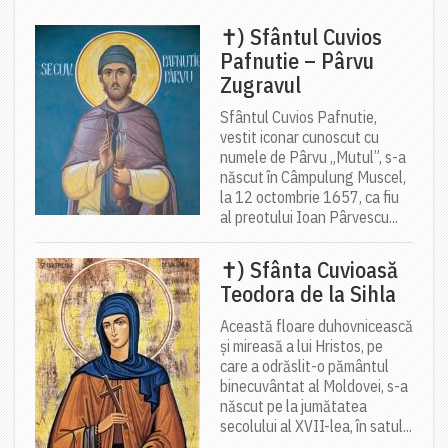
✝) Sfântul Cuvios
Pafnutie – Pârvu
Zugravul
Sfântul Cuvios Pafnutie,
vestit iconar cunoscut cu
numele de Pârvu „Mutul”, s-a
născut în Câmpulung Muscel,
la 12 octombrie 1657, ca fiu
al preotului Ioan Pârvescu...
✝) Sfânta Cuvioasă
Teodora de la Sihla
Această floare duhovnicească
și mireasă a lui Hristos, pe
care a odrăslit-o pământul
binecuvântat al Moldovei, s-a
născut pe la jumătatea
secolului al XVII-lea, în satul...