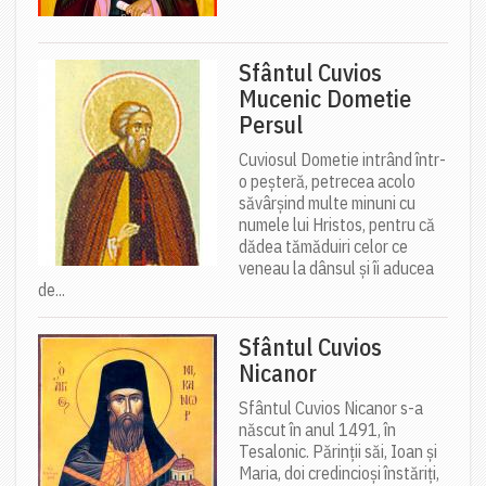
Sfântul Cuvios
Mucenic Dometie
Persul
Cuviosul Dometie intrând într-
o peșteră, petrecea acolo
săvârșind multe minuni cu
numele lui Hristos, pentru că
dădea tămăduiri celor ce
veneau la dânsul și îi aducea
de...
Sfântul Cuvios
Nicanor
Sfântul Cuvios Nicanor s-a
născut în anul 1491, în
Tesalonic. Părinții săi, Ioan și
Maria, doi credincioși înstăriți,