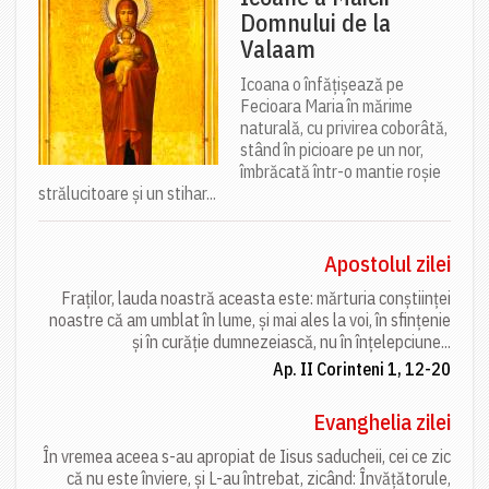
Domnului de la
Valaam
Icoana o înfățișează pe
Fecioara Maria în mărime
naturală, cu privirea coborâtă,
stând în picioare pe un nor,
îmbrăcată într-o mantie roșie
strălucitoare și un stihar...
Apostolul zilei
Fraților, lauda noastră aceasta este: mărturia conștiinței
noastre că am umblat în lume, și mai ales la voi, în sfințenie
și în curăție dumnezeiască, nu în înțelepciune...
Ap. II Corinteni 1, 12-20
Evanghelia zilei
În vremea aceea s-au apropiat de Iisus saducheii, cei ce zic
că nu este înviere, și L-au întrebat, zicând: Învățătorule,