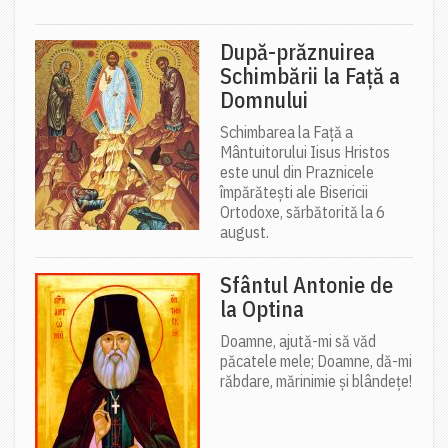
După-prăznuirea
Schimbării la Față a
Domnului
Schimbarea la Față a
Mântuitorului Iisus Hristos
este unul din Praznicele
împărătești ale Bisericii
Ortodoxe, sărbătorită la 6
august.
Sfântul Antonie de
la Optina
Doamne, ajută-mi să văd
păcatele mele; Doamne, dă-mi
răbdare, mărinimie şi blândeţe!