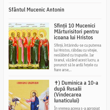
Sfântul Mucenic Antonin
Sfinții 10 Mucenici
Mărturisitori pentru
icoana lui Hristos
Sfinții, întărindu-se cu puterea
lui Hristos, răbdau cu vitejie,
neslăbind cu trupurile. Iar
tiranul, văzând acest lucru, a
poruncit să le ardă fețele cu
fiare arse,...
✝) Duminica a 10-a
după Rusalii
(Vindecarea
lunaticului)
În vremea aceea s-a apropiat