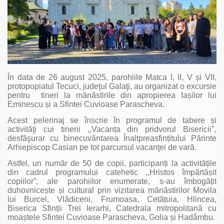
În data de 26 august 2025, parohiile Matca I, II, V și VII,
protopopiatul Tecuci, judeţul Galaţi, au organizat o excursie
pentru tineri la mănăstirile din apropierea Iașilor lui
Eminescu și a Sfintei Cuvioase Parascheva.
Acest pelerinaj se înscrie în programul de tabere și
activităţi cui tinerii ,,Vacanța din pridvorul Bisericii",
desfăşurar cu binecuvăntarea Înaltpreasfințitului Părinte
Arhiepiscop Casian pe tot parcursul vacanţei de vară.
Astfel, un număr de 50 de copii, participanți la activitățile
din cadrul programului catehetic ,,Hristos împărtășit
copiilor”, ale parohiilor enumerate, s-au îmbogățit
duhovnicește și cultural prin vizitarea mănăstirilor Movila
lui Burcel, Vlădiceni, Frumoasa, Cetățuia, Hlincea,
Biserica Sfinții Trei Ierarhi, Catedrala mitropolitană cu
moaștele Sfintei Cuvioase Parascheva, Golia și Hadâmbu.