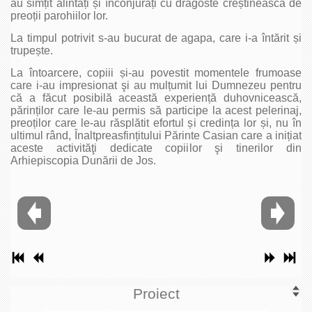
au simțit alintați și înconjurați cu dragoste creștinească de
preoții parohiilor lor.
La timpul potrivit s-au bucurat de agapa, care i-a întărit și
trupește.
La întoarcere, copiii și-au povestit momentele frumoase
care i-au impresionat şi au mulțumit lui Dumnezeu pentru
că a făcut posibilă această experiență duhovnicească,
părinților care le-au permis să participe la acest pelerinaj,
preoților care le-au răsplătit efortul și credința lor și, nu în
ultimul rând, Înaltpreasfințitului Părinte Casian care a inițiat
aceste activităţi dedicate copiilor şi tinerilor din
Arhiepiscopia Dunării de Jos.
Proiect