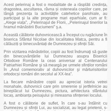
Acest pelerinaj a fost o modalitate de a răsplăti credința,
dragostea, ascultarea, râvna și osteneala copiilor care, pe
lângă prezența la activitățile catehetice parohiale, au
participat şi la alte programe mari eparhiale, cum ar fi:
,,Alege viața”, ,,Pelerinajul de Florii, ,,Pelerinajul tinerilor la
hramul mănăstirii Buciumeni” ş.a.
Această călătorie duhovnicească a început cu rugăciune în
biserica Sfântul Nicolae din localitatea Matca, pentru a fi
călăuziți și binecuvântați de Dumnezeu și sfinții Săi.
Prin vizitarea mănăstirilor, copiii au fost îndrumaţi să guste
din binecuvântările lui Dumnezeu asupra Bisericii
Ortodoxe Române la ceas aniversar al Centenarului
Patriarhiei Române şi să meargă pe urmele sfinților români
în „Anul comemorativ al duhovnicilor şi mărturisitorilor
ortodocși români din secolul al XX-lea”.
La fiecare mănăstire copiii au apreciat istoria vetrei
monahale, duhovnicii care prin smerenie și jertfelnicie au
bineplăcut lui Dumnezeu, pictura, arhitectura sfântului
locaș, ambianța peisajului și mireasma sfințeniei locului.
A fost o călătorie de suflet, în care s-au întâlnit cu
Dumnezeu și sfinții Lui, au socializat, au legat prietenii, s-