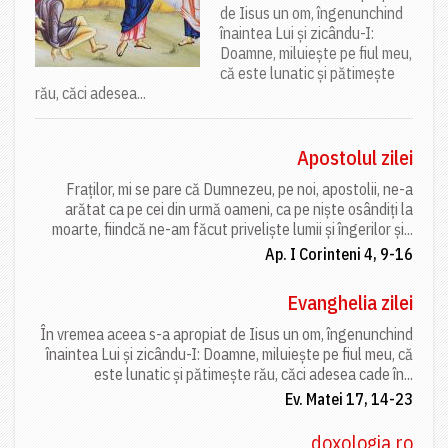
de Iisus un om, îngenunchind
înaintea Lui și zicându-I:
Doamne, miluiește pe fiul meu,
că este lunatic și pătimește
rău, căci adesea...
Apostolul zilei
Fraților, mi se pare că Dumnezeu, pe noi, apostolii, ne-a
arătat ca pe cei din urmă oameni, ca pe niște osândiți la
moarte, fiindcă ne-am făcut priveliște lumii și îngerilor și...
Ap. I Corinteni 4, 9-16
Evanghelia zilei
În vremea aceea s-a apropiat de Iisus un om, îngenunchind
înaintea Lui și zicându-I: Doamne, miluiește pe fiul meu, că
este lunatic și pătimește rău, căci adesea cade în...
Ev. Matei 17, 14-23
doxologia.ro