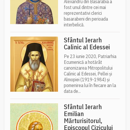
Alexandru din Basarabia a
fost unul dintre cei mai
reprezentativi clerici
basarabeni din perioada
interbelică.
Sfântul Ierarh
Calinic al Edessei
Pe 23 iunie 2020, Patriarhia
Ecumenică a hotărât
canonizarea Mitropolitului
Calinic al Edessei, Pellei și
Almopiei (1919-1984) și
pomenirea lui în fiecare an la
data de...
Sfântul Ierarh
Emilian
Mărturisitorul,
Episcopul Cizicului