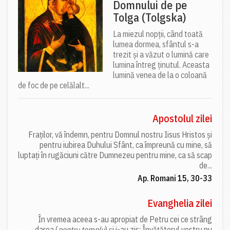
Domnului de pe
Tolga (Tolgska)
La miezul nopții, când toată
lumea dormea, sfântul s-a
trezit și a văzut o lumină care
lumina întreg ținutul. Aceasta
lumină venea de la o coloană
de foc de pe celălalt...
Apostolul zilei
Fraților, vă îndemn, pentru Domnul nostru Iisus Hristos și
pentru iubirea Duhului Sfânt, ca împreună cu mine, să
luptați în rugăciuni către Dumnezeu pentru mine, ca să scap
de...
Ap. Romani 15, 30-33
Evanghelia zilei
În vremea aceea s-au apropiat de Petru cei ce strâng
darea (
pentru templu
) și i-au zis: Învățătorul vostru nu