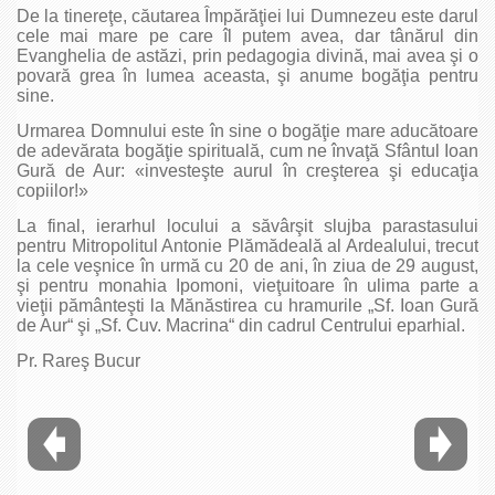
De la tinereţe, căutarea Împărăţiei lui Dumnezeu este darul
cele mai mare pe care îl putem avea, dar tânărul din
Evanghelia de astăzi, prin pedagogia divină, mai avea şi o
povară grea în lumea aceasta, şi anume bogăţia pentru
sine.
Urmarea Domnului este în sine o bogăţie mare aducătoare
de adevărata bogăţie spirituală, cum ne învaţă Sfântul Ioan
Gură de Aur: «investeşte aurul în creşterea şi educaţia
copiilor!»
La final, ierarhul locului a săvârşit slujba parastasului
pentru Mitropolitul Antonie Plămădeală al Ardealului, trecut
la cele veşnice în urmă cu 20 de ani, în ziua de 29 august,
şi pentru monahia Ipomoni, vieţuitoare în ulima parte a
vieţii pământeşti la Mănăstirea cu hramurile „Sf. Ioan Gură
de Aur“ şi „Sf. Cuv. Macrina“ din cadrul Centrului eparhial.
Pr. Rareş Bucur