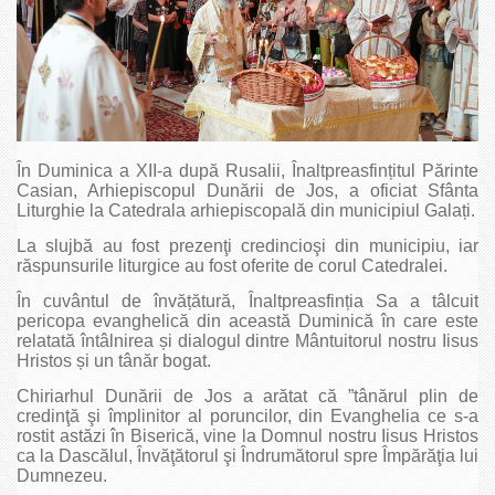
În Duminica a XII-a după Rusalii, Înaltpreasfințitul Părinte
Casian, Arhiepiscopul Dunării de Jos, a oficiat Sfânta
Liturghie la Catedrala arhiepiscopală din municipiul Galați.
La slujbă au fost prezenţi credincioşi din municipiu, iar
răspunsurile liturgice au fost oferite de corul Catedralei.
În cuvântul de învățătură, Înaltprea­sfinția Sa a tâlcuit
pericopa evanghelică din această Duminică în care este
relatată întâlnirea și dialogul dintre Mântuitorul nostru Iisus
Hristos și un tânăr bogat.
Chiriarhul Dunării de Jos a arătat că ”tânărul plin de
credinţă şi împlinitor al poruncilor, din Evanghelia ce s-a
rostit astăzi în Biserică, vine la Domnul nostru Iisus Hristos
ca la Dascălul, Învăţătorul şi Îndrumătorul spre Împărăţia lui
Dumnezeu.