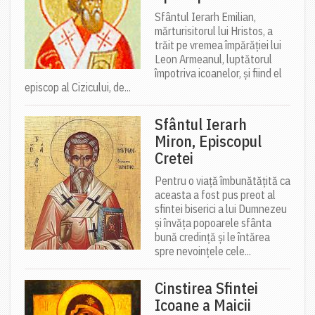
Sfântul Ierarh Emilian,
mărturisitorul lui Hristos, a
trăit pe vremea împărăției lui
Leon Armeanul, luptătorul
împotriva icoanelor, și fiind el
episcop al Cizicului, de...
Sfântul Ierarh
Miron, Episcopul
Cretei
Pentru o viață îmbunătățită ca
aceasta a fost pus preot al
sfintei biserici a lui Dumnezeu
și învăța popoarele sfânta
bună credință și le întărea
spre nevoințele cele...
Cinstirea Sfintei
Icoane a Maicii