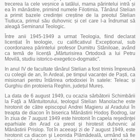
trecerea la cele veșnice a tatălui, mama părintelui intră și
ea în mănăstire, primind numele Filotimia. Tânărul Stelian
a primit bazele credinței creștine de la preotul Stelian
Tiutiuca, primul său duhovnic și cel care l-a îndrumat să
aleagă Seminarul Teologic.
Între anii 1945-1949 a urmat Teologia, fiind declarat
licențiat în teologie, cu calificativul Excepțional, sub
coordonarea părintelui profesor Dumitru Stăniloae, având
ca temă de licență „Mărturisirea Ortodoxă a lui Petru
Movilă, studiu istorico-exegetico-dogmatic”.
In anul IV de facultate tânărul Stelian a fost trimis împreună
cu colegii de an, în Ardeal, pe timpul vacanței de Paști, ca
misionari pentru întărirea ortodoxiei în satele: Teleac și
Gurghiu din protoieria Reghin, județul Mureș.
La data de 6 august 1949, cu ocazia sărbătorii Schimbării
la Faţă a Mântuitorului, teologul Stelian Manolache este
hirotonit de către episcopul Andrei Magieru al Aradului în
treapta de diacon în biserica Mănăstirii Hodoş Bodrog, iar
în ziua de 7 august 1949 este hirotonit în capela reşedinţei
eparhiale din Arad ca preot şi hirotesit duhovnic al
Mănăstirii Prislop. Tot în aceeaşi zi de 7 august 1949, este
hirotonit ca diacon şi Leonida Plămădeală, urmând să fie