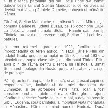
și în biserica parohială din sat, locul unde s-a format
duhovnicește tânărul Stelian Manolache, cel ce avea să
devină mai târziu părintele Dometie, duhovnicul mănăstiri
Râmeț.
Tânărul, Stelian Manolache, s-a născut în satul Mărculești,
comuna Bălănești, județul Buzău, pe 15 octombrie 1924.
La botez a primit numele Stelian. Părinții săi, Ioan și
Filofteia, au avut doisprezece copii, Stelian fiind cel de-al
patrulea.
În urma reformei agrare din 1921, familia a fost
împroprietărită cu teren agricol în satul Târlele Filiu din
județul Brăila unde s-au mutat în 1929. În anul 1937, a
absolvit cele șapte clase ale școlii din satul Târlele Filiu,
apoi plin de râvnă pentru Biserica lui Hristos, a urmat
Seminarul Teologic din Buzău, pe care l-a absolvit ca șef
de promoție.
Părinții au fost apropiați de Biserică, și-au crescut copiii cu
responsabilitate, învățându-i de mici dragostea de
Dumnezeu și de aproapele. Astfel, tatăl, Ioan a fost
consilier parohial; fratele cel mare, Gheorghe, a ajuns
cântăreț bisericesc; fratele cel mic, Mihai, a devenit preot la
Sibiu; Eugenia, sora părintelui, a îmbrățișat viața monahală
la Mănăstirea Râmeț, primind numele Eudoxia. După