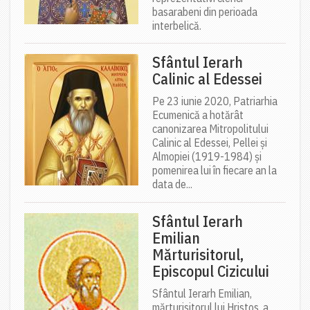
basarabeni din perioada
interbelică.
Sfântul Ierarh
Calinic al Edessei
Pe 23 iunie 2020, Patriarhia
Ecumenică a hotărât
canonizarea Mitropolitului
Calinic al Edessei, Pellei și
Almopiei (1919-1984) și
pomenirea lui în fiecare an la
data de...
Sfântul Ierarh
Emilian
Mărturisitorul,
Episcopul Cizicului
Sfântul Ierarh Emilian,
mărturisitorul lui Hristos, a