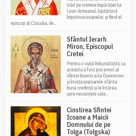
trăit pe vremea împărăției lui
Leon Armeanul, luptătorul
împotriva icoanelor, și fiind el
episcop al Cizicului, de...
Sfântul Ierarh
Miron, Episcopul
Cretei
Pentru o viață îmbunătățită ca
aceasta a fost pus preot al
sfintei biserici a lui Dumnezeu
și învăța popoarele sfânta
bună credință și le întărea
spre nevoințele cele...
Cinstirea Sfintei
Icoane a Maicii
Domnului de pe
Tolga (Tolgska)