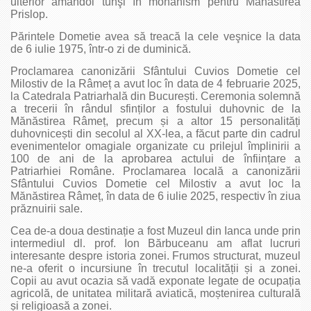
ulterior amândoi tunşi în monahism pentru Mănăstirea
Prislop.
Părintele Dometie avea să treacă la cele veşnice la data
de 6 iulie 1975, într-o zi de duminică.
Proclamarea canonizării Sfântului Cuvios Dometie cel
Milostiv de la Râmeț a avut loc în data de 4 februarie 2025,
la Catedrala Patriarhală din București. Ceremonia solemnă
a trecerii în rândul sfinților a fostului duhovnic de la
Mănăstirea Râmeț, precum și a altor 15 personalități
duhovnicești din secolul al XX-lea, a făcut parte din cadrul
evenimentelor omagiale organizate cu prilejul împlinirii a
100 de ani de la aprobarea actului de înființare a
Patriarhiei Române. Proclamarea locală a canonizării
Sfântului Cuvios Dometie cel Milostiv a avut loc la
Mănăstirea Râmeț, în data de 6 iulie 2025, respectiv în ziua
prăznuirii sale.
Cea de-a doua destinație a fost Muzeul din Ianca unde prin
intermediul dl. prof. Ion Bărbuceanu am aflat lucruri
interesante despre istoria zonei. Frumos structurat, muzeul
ne-a oferit o incursiune în trecutul localității și a zonei.
Copii au avut ocazia să vadă exponate legate de ocupația
agricolă, de unitatea militară aviatică, moștenirea culturală
și religioasă a zonei.