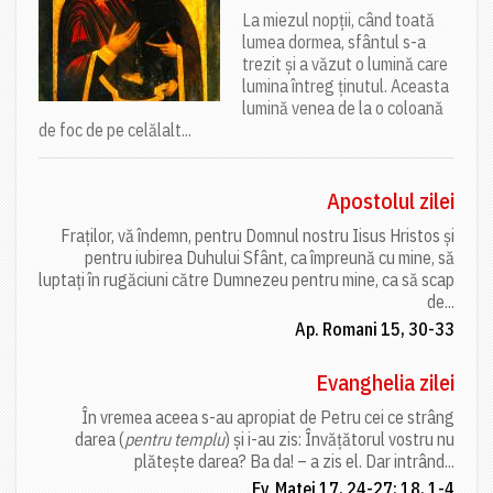
La miezul nopții, când toată
lumea dormea, sfântul s-a
trezit și a văzut o lumină care
lumina întreg ținutul. Aceasta
lumină venea de la o coloană
de foc de pe celălalt...
Apostolul zilei
Fraților, vă îndemn, pentru Domnul nostru Iisus Hristos și
pentru iubirea Duhului Sfânt, ca împreună cu mine, să
luptați în rugăciuni către Dumnezeu pentru mine, ca să scap
de...
Ap. Romani 15, 30-33
Evanghelia zilei
În vremea aceea s-au apropiat de Petru cei ce strâng
darea (
pentru templu
) și i-au zis: Învățătorul vostru nu
plătește darea? Ba da! – a zis el. Dar intrând...
Ev. Matei 17, 24-27; 18, 1-4