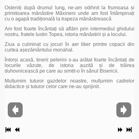
Osteniți după drumul lung, ne-am odihnit la frumoasa și
primitoarea mănăstire Măxineni unde am fost întâmpinați
cu o agapă tradițională la trapeza mănăstirească
Am fost foarte încântați să aflăm prin intermediul ghidului
nostru, fratele Iustin Topea, istoria mănăstirii și a locului.
Ziua a culminat cu jocuri în aer liber printre copacii din
curtea așezământului monahal.
Întorși acasă, tinerii pelerini s-au arătat foarte încântați de
locurile văzute, de istoria auzită și de trăirea
duhovnicească pe care au simtit-o în sânul Bisericii.
Mulțumim tuturor gazdelor noastre, mulțumim cadrelor
didactice și tuturor celor care ne-au sprijinit.