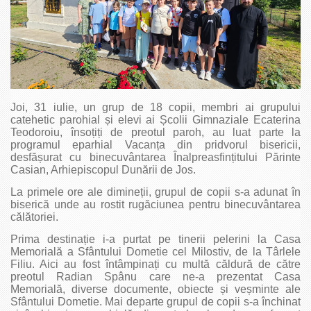
Joi, 31 iulie, un grup de 18 copii, membri ai grupului
catehetic parohial și elevi ai Școlii Gimnaziale Ecaterina
Teodoroiu, însoțiți de preotul paroh, au luat parte la
programul eparhial Vacanța din pridvorul bisericii,
desfășurat cu binecuvântarea Înalpreasfințitului Părinte
Casian, Arhiepiscopul Dunării de Jos.
La primele ore ale dimineții, grupul de copii s-a adunat în
biserică unde au rostit rugăciunea pentru binecuvântarea
călătoriei.
Prima destinație i-a purtat pe tinerii pelerini la Casa
Memorială a Sfântului Dometie cel Milostiv, de la Târlele
Filiu. Aici au fost întâmpinați cu multă căldură de către
preotul Radian Spânu care ne-a prezentat Casa
Memorială, diverse documente, obiecte și veșminte ale
Sfântului Dometie. Mai departe grupul de copii s-a închinat