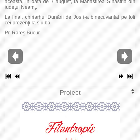
aceasta, în data de 7 august, la Mănăstirea Sihăstria din
judeţul Neamţ.
La final, chiriarhul Dunării de Jos i-a binecuvântat pe toţi
cei prezenţi la slujbă.
Pr. Rareş Bucur
Proiect