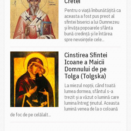
Cretei
Pentru o viață îmbunătățită ca
aceasta a fost pus preot al
sfintei biserici a lui Dumnezeu
și învăța popoarele sfânta
bună credință și le întărea
spre nevoințele cele...
Cinstirea Sfintei
Icoane a Maicii
Domnului de pe
Tolga (Tolgska)
La miezul nopții, când toată
lumea dormea, sfântul s-a
trezit și a văzut o lumină care
lumina întreg ținutul. Aceasta
lumină venea de la o coloană
de foc de pe celălalt...