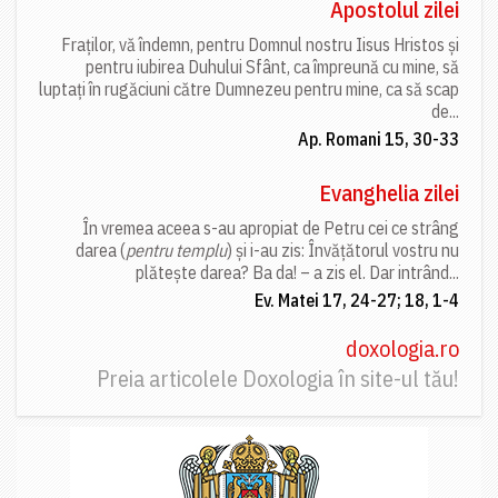
Apostolul zilei
Fraților, vă îndemn, pentru Domnul nostru Iisus Hristos și
pentru iubirea Duhului Sfânt, ca împreună cu mine, să
luptați în rugăciuni către Dumnezeu pentru mine, ca să scap
de...
Ap. Romani 15, 30-33
Evanghelia zilei
În vremea aceea s-au apropiat de Petru cei ce strâng
darea (
pentru templu
) și i-au zis: Învățătorul vostru nu
plătește darea? Ba da! – a zis el. Dar intrând...
Ev. Matei 17, 24-27; 18, 1-4
doxologia.ro
Preia articolele Doxologia în site-ul tău!