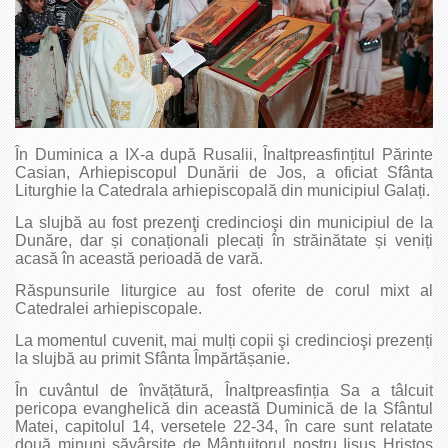
În Duminica a IX-a după Rusalii, Înaltpreasfințitul Părinte
Casian, Arhiepiscopul Dunării de Jos, a oficiat Sfânta
Liturghie la Catedrala arhiepiscopală din municipiul Galați.
La slujbă au fost prezenţi credincioşi din municipiul de la
Dunăre, dar și conaționali plecați în străinătate și veniți
acasă în această perioadă de vară.
Răspunsurile liturgice au fost oferite de corul mixt al
Catedralei arhiepiscopale.
La momentul cuvenit, mai mulți copii şi credincioşi prezenți
la slujbă au primit Sfânta Împărtășanie.
În cuvântul de învățătură, Înaltpreasfinția Sa a tâlcuit
pericopa evanghelică din această Duminică de la Sfântul
Matei, capitolul 14, versetele 22-34, în care sunt relatate
două minuni săvârșite de Mântuitorul nostru Iisus Hristos