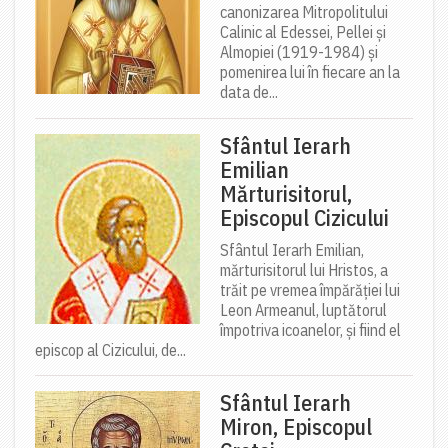
canonizarea Mitropolitului
Calinic al Edessei, Pellei și
Almopiei (1919-1984) și
pomenirea lui în fiecare an la
data de...
Sfântul Ierarh
Emilian
Mărturisitorul,
Episcopul Cizicului
Sfântul Ierarh Emilian,
mărturisitorul lui Hristos, a
trăit pe vremea împărăției lui
Leon Armeanul, luptătorul
împotriva icoanelor, și fiind el
episcop al Cizicului, de...
Sfântul Ierarh
Miron, Episcopul