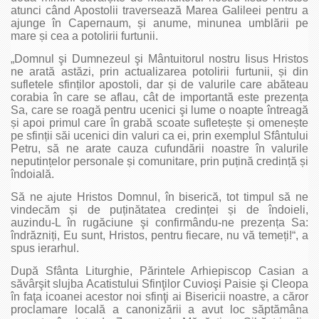
atunci când Apostolii traversează Marea Galileei pentru a
ajunge în Capernaum, și anume, minunea umblării pe
mare și cea a potolirii furtunii.
„Domnul şi Dumnezeul şi Mântuitorul nostru Iisus Hristos
ne arată astăzi, prin actualizarea potolirii furtunii, și din
sufletele sfinților apostoli, dar și de valurile care abăteau
corabia în care se aflau, cât de importantă este prezența
Sa, care se roagă pentru ucenici şi lume o noapte întreagă
și apoi primul care în grabă scoate sufletește și omenește
pe sfinții săi ucenici din valuri ca ei, prin exemplul Sfântului
Petru, să ne arate cauza cufundării noastre în valurile
neputințelor personale și comunitare, prin puțină credință și
îndoială.
Să ne ajute Hristos Domnul, în biserică, tot timpul să ne
vindecăm și de puținătatea credinței și de îndoieli,
auzindu-L în rugăciune şi confirmându-ne prezența Sa:
îndrăzniți, Eu sunt, Hristos, pentru fiecare, nu vă temeți!“, a
spus ierarhul.
După Sfânta Liturghie, Părintele Arhiepiscop Casian a
săvârşit slujba Acatistului Sfinţilor Cuvioşi Paisie şi Cleopa
în faţa icoanei acestor noi sfinţi ai Bisericii noastre, a căror
proclamare locală a canonizării a avut loc săptămâna