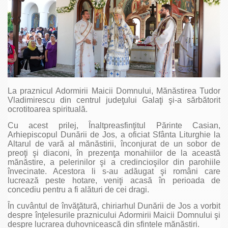
La praznicul Adormirii Maicii Domnului, Mănăstirea Tudor
Vladimirescu din centrul judeţului Galaţi şi-a sărbătorit
ocrotitoarea spirituală.
Cu acest prilej, Înaltpreasfinţitul Părinte Casian,
Arhiepiscopul Dunării de Jos, a oficiat Sfânta Liturghie la
Altarul de vară al mănăstirii, înconjurat de un sobor de
preoţi şi diaconi, în prezenţa monahiilor de la această
mănăstire, a pelerinilor şi a credincioşilor din parohiile
învecinate. Acestora li s-au adăugat şi români care
lucrează peste hotare, veniţi acasă în perioada de
concediu pentru a fi alături de cei dragi.
În cuvântul de învăţătură, chiriarhul Dunării de Jos a vorbit
despre înţelesurile praznicului Adormirii Maicii Domnului şi
despre lucrarea duhovnicească din sfintele mănăstiri.