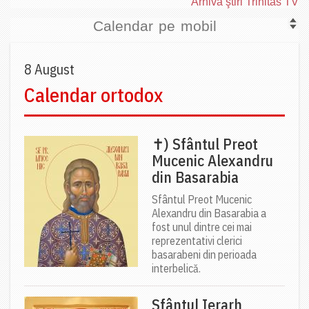
Arhiva ştiri Trinitas TV
Calendar pe mobil
8 August
Calendar ortodox
✝) Sfântul Preot
Mucenic Alexandru
din Basarabia
Sfântul Preot Mucenic
Alexandru din Basarabia a
fost unul dintre cei mai
reprezentativi clerici
basarabeni din perioada
interbelică.
Sfântul Ierarh