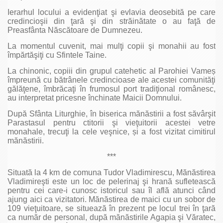
Ierarhul locului a evidenţiat şi evlavia deosebită pe care
credincioşii din ţară şi din străinătate o au faţă de
Preasfânta Născătoare de Dumnezeu.
La momentul cuvenit, mai mulţi copii şi monahii au fost
împărtăşiţi cu Sfintele Taine.
La chinonic, copiii din grupul catehetic al Parohiei Vameș
împreună cu bătrânele credincioase ale acestei comunităţi
gălăţene, îmbrăcaţi în frumosul port tradiţional românesc,
au interpretat pricesne închinate Maicii Domnului.
După Sfânta Liturghie, în biserica mănăstirii a fost săvârşit
Parastasul pentru ctitorii şi vieţuitorii acestei vetre
monahale, trecuţi la cele veşnice, și a fost vizitat cimitirul
mănăstirii.
***
Situată la 4 km de comuna Tudor Vladimirescu, Mănăstirea
Vladimireşti este un loc de pelerinaj şi hrană sufletească
pentru cei care-i cunosc istoricul sau îl află atunci când
ajung aici ca vizitatori. Mănăstirea de maici cu un sobor de
109 vieţuitoare, se situează în prezent pe locul trei în ţară
ca număr de personal, după mănăstirile Agapia şi Văratec,