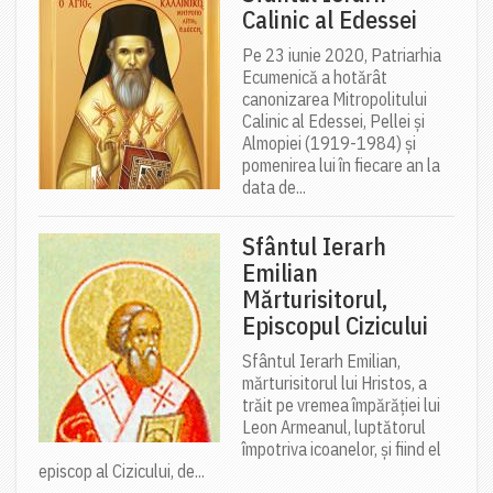
Calinic al Edessei
Pe 23 iunie 2020, Patriarhia
Ecumenică a hotărât
canonizarea Mitropolitului
Calinic al Edessei, Pellei și
Almopiei (1919-1984) și
pomenirea lui în fiecare an la
data de...
Sfântul Ierarh
Emilian
Mărturisitorul,
Episcopul Cizicului
Sfântul Ierarh Emilian,
mărturisitorul lui Hristos, a
trăit pe vremea împărăției lui
Leon Armeanul, luptătorul
împotriva icoanelor, și fiind el
episcop al Cizicului, de...