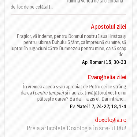
lumină venea de la o coloană
de foc de pe celălalt...
Apostolul zilei
Fraților, vă îndemn, pentru Domnul nostru Iisus Hristos și
pentru iubirea Duhului Sfânt, ca împreună cu mine, să
luptați în rugăciuni către Dumnezeu pentru mine, ca să scap
de...
Ap. Romani 15, 30-33
Evanghelia zilei
În vremea aceea s-au apropiat de Petru cei ce strâng
darea (
pentru templu
) și i-au zis: Învățătorul vostru nu
plătește darea? Ba da! – a zis el. Dar intrând...
Ev. Matei 17, 24-27; 18, 1-4
doxologia.ro
Preia articolele Doxologia în site-ul tău!