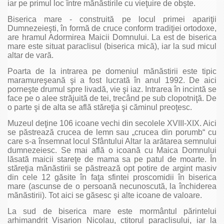
iar pe primul loc între mănăstirile cu vieţuire de obşte.
Biserica mare - construită pe locul primei apariţii
Dumnezeieşti, în formă de cruce conform tradiţiei ortodoxe,
are hramul Adormirea Maicii Domnului. La est de biserica
mare este situat paraclisul (biserica mică), iar la sud micul
altar de vară.
Poarta de la intrarea pe domeniul mănăstirii este tipic
maramureşeană şi a fost lucrată în anul 1992. De aici
porneşte drumul spre livadă, vie şi iaz. Intrarea în incintă se
face pe o alee străjuită de tei, trecând pe sub clopotniţă. De
o parte şi de alta se află stăreţia şi căminul preoţesc.
Muzeul deţine 106 icoane vechi din secolele XVIII-XIX. Aici
se păstrează crucea de lemn sau „crucea din porumb“ cu
care s-a însemnat locul Sfântului Altar la arătarea semnului
dumnezeiesc. Se mai află o icoană cu Maica Domnului
lăsată maicii stareţe de mama sa pe patul de moarte. În
stăreţia mănăstirii se păstrează opt potire de argint masiv
din cele 12 găsite în faţa sfintei proscomidii în biserica
mare (ascunse de o persoană necunoscută, la închiderea
mănăstirii). Tot aici se găsesc şi alte icoane de valoare.
La sud de biserica mare este mormântul părintelui
arhimandrit Visarion Nicolau, ctitorul paraclisului, iar la