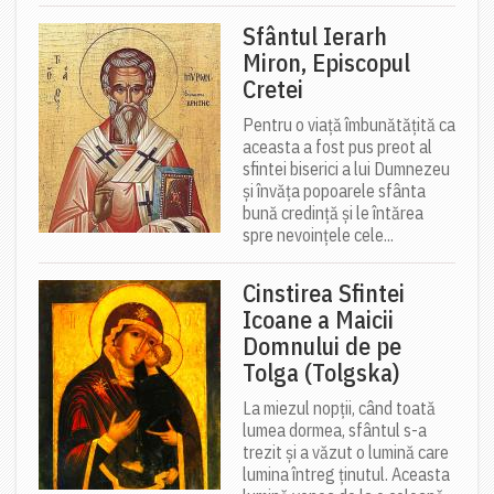
Sfântul Ierarh
Miron, Episcopul
Cretei
Pentru o viață îmbunătățită ca
aceasta a fost pus preot al
sfintei biserici a lui Dumnezeu
și învăța popoarele sfânta
bună credință și le întărea
spre nevoințele cele...
Cinstirea Sfintei
Icoane a Maicii
Domnului de pe
Tolga (Tolgska)
La miezul nopții, când toată
lumea dormea, sfântul s-a
trezit și a văzut o lumină care
lumina întreg ținutul. Aceasta