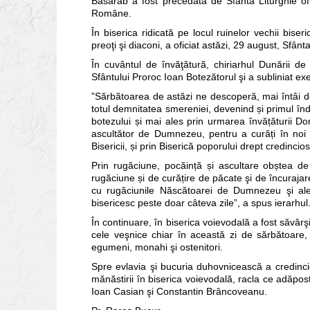
Basarab a fost precedată de Sfânta Liturghie ofi
Române.
În biserica ridicată pe locul ruinelor vechii bise
preoţi şi diaconi, a oficiat astăzi, 29 august, Sfânt
În cuvântul de învăţătură, chiriarhul Dunării de 
Sfântului Proroc Ioan Botezătorul şi a subliniat ex
”Sărbătoarea de astăzi ne descoperă, mai întâi 
totul demnitatea smereniei, devenind și primul îndr
botezului și mai ales prin urmarea învățăturii D
ascultător de Dumnezeu, pentru a curăți în noi în
Bisericii, și prin Biserică poporului drept credincios
Prin rugăciune, pocăință și ascultare obștea de 
rugăciune și de curățire de păcate şi de încuraja
cu rugăciunile Născătoarei de Dumnezeu şi ale
bisericesc peste doar câteva zile”, a spus ierarhul
În continuare, în biserica voievodală a fost săvârş
cele veşnice chiar în această zi de sărbătoare, p
egumeni, monahi şi ostenitori.
Spre evlavia şi bucuria duhovnicească a credincio
mănăstirii în biserica voievodală, racla ce adăpost
Ioan Casian şi Constantin Brâncoveanu.