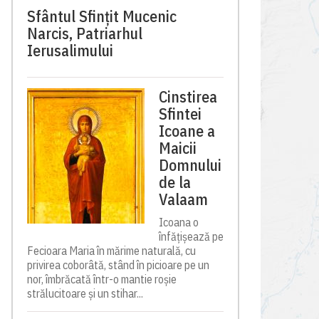
Sfântul Sfinţit Mucenic
Narcis, Patriarhul
Ierusalimului
Cinstirea
Sfintei
Icoane a
Maicii
Domnului
de la
Valaam
Icoana o
înfățișează pe
Fecioara Maria în mărime naturală, cu
privirea coborâtă, stând în picioare pe un
nor, îmbrăcată într-o mantie roșie
strălucitoare și un stihar...