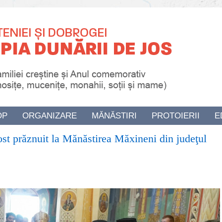
OP
ORGANIZARE
MĂNĂSTIRI
PROTOIERII
E
ost prăznuit la Mănăstirea Măxineni din judeţul