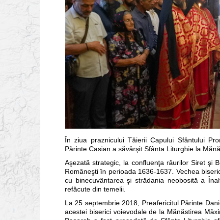
În ziua praznicului Tăierii Capului Sfântului Pro
Părinte Casian a săvârşit Sfânta Liturghie la Mănăs
Aşezată strategic, la confluenţa râurilor Siret şi
Româneşti în perioada 1636-1637. Vechea biserică
cu binecuvântarea şi strădania neobosită a Înaltp
refăcute din temelii.
La 25 septembrie 2018, Preafericitul Părinte Danie
acestei biserici voievodale de la Mănăstirea Măxine