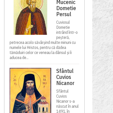
Mucenic
Dometie
Persul
Cuviosul
Dometie
intrând într-o
peșteră,
petrecea acolo săvârșind multe minuni cu
numele lui Hristos, pentru că dădea
tămăduiri celor ce veneau la dânsul și îi
aducea de...
Sfântul
Cuvios
Nicanor
Sfântul
Cuvios
Nicanor s-a
născut în anul
1491, în