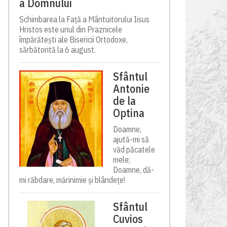
a Domnului
Schimbarea la Față a Mântuitorului Iisus
Hristos este unul din Praznicele
împărătești ale Bisericii Ortodoxe,
sărbătorită la 6 august.
Sfântul
Antonie
de la
Optina
Doamne,
ajută-mi să
văd păcatele
mele;
Doamne, dă-
mi răbdare, mărinimie şi blândeţe!
Sfântul
Cuvios