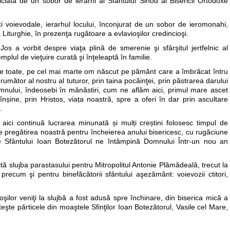
ciată de un sobor de ierarhi ai Sfântului Sinod al Bisericii Ortodoxe
rici voievodale, ierarhul locului, înconjurat de un sobor de ieromonahi,
a Liturghie, în prezenţa rugătoare a evlavioşilor credincioşi.
Jos a vorbit despre viaţa plină de smerenie şi sfârşitul jertfelnic al
emplul de vieţuire curată şi înţeleaptă în familie.
de toate, pe cel mai marte om născut pe pământ care a îmbrăcat întru
umător al nostru al tuturor, prin taina pocăinţei, prin păstrarea darului
omnului, îndeosebi în mănăstiri, cum ne aflăm aici, primul mare ascet
șine, prin Hristos, viața noastră, spre a oferi în dar prin ascultare
.
aici continuă lucrarea minunată și mulți creștini folosesc timpul de
re pregătirea noastră pentru încheierea anului bisericesc, cu rugăciune
 Sfântului Ioan Botezătorul ne întâmpină Domnului Într-un nou an
.
ită slujba parastasului pentru Mitropolitul Antonie Plămădeală, trecut la
recum şi pentru binefăcătorii sfântului aşezământ: voievozii ctitori,
şilor veniţi la slujbă a fost adusă spre închinare, din biserica mică a
eşte părticele din moaştele Sfinţilor Ioan Botezătorul, Vasile cel Mare,