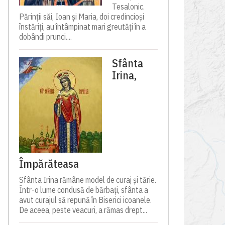
Tesalonic.
Părinții săi, Ioan și Maria, doi credincioși
înstăriți, au întâmpinat mari greutăți în a
dobândi prunci....
Sfânta
Irina,
Împărăteasa
Sfânta Irina rămâne model de curaj și tărie.
Într-o lume condusă de bărbați, sfânta a
avut curajul să repună în Biserici icoanele.
De aceea, peste veacuri, a rămas drept...