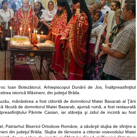
roc Ioan Botezătorul, Arhiepiscopul Dunării de Jos, Înaltpreasfinţitul
tirea istorică Măxineni, din judeţul Brăila.
 Buzău, mănăstirea a fost ctitorită de domnitorul Matei Basarab al Ţării
 făcută de domnitorul Matei Basarab, ajunsă ruină, a fost restaurată
reasfinţitului Părinte Casian, iar stăreţia şi zidul de incintă au fost
l, Patriarhul Bisericii Ortodoxe Române, a săvârşit slujba de sfinţire a
ni din judeţul Brăila. Slujba de târnosire a ctitoriei voievodului Matei