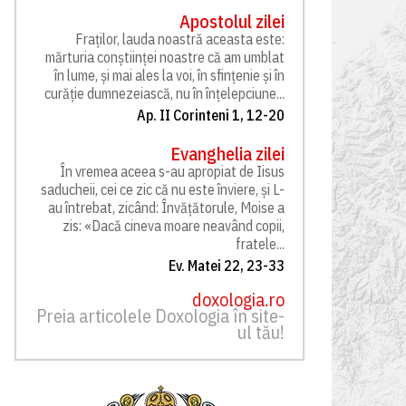
Apostolul zilei
Fraților, lauda noastră aceasta este:
mărturia conștiinței noastre că am umblat
în lume, și mai ales la voi, în sfințenie și în
curăție dumnezeiască, nu în înțelepciune...
Ap. II Corinteni 1, 12-20
Evanghelia zilei
În vremea aceea s-au apropiat de Iisus
saducheii, cei ce zic că nu este înviere, și L-
au întrebat, zicând: Învățătorule, Moise a
zis: «Dacă cineva moare neavând copii,
fratele...
Ev. Matei 22, 23-33
doxologia.ro
Preia articolele Doxologia în site-
ul tău!