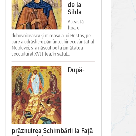
de la
Sihla
Această
floare
duhovnicească și mireasă a lui Hristos, pe
care a odrăslit-o pământul binecuvântat al
Moldovei, s-a născut pe la jumătatea
secolului al XVII-lea, în satul...
După-
prăznuirea Schimbării la Față