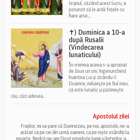
tiranul, văzând acest lucru, a
poruncit să le ardă fețele cu
fiare arse,...
✝) Duminica a 10-a
după Rusalii
(Vindecarea
lunaticului)
În vremea aceea s-a apropiat
de Iisus un om, îngenunchind
înaintea Lui și zicându-I:
Doamne, miluiește pe fiul meu,
că este lunatic și pătimește
rău, căci adesea...
Apostolul zilei
Fraților, mi se pare că Dumnezeu, pe noi, apostolii, ne-a
arătat ca pe cei din urmă oameni, ca pe niște osândiți la
moarte, fiindcă ne-am făcut priveliște lumii și îngerilor și...