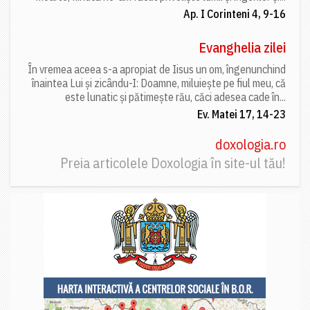
Ap. I Corinteni 4, 9-16
Evanghelia zilei
În vremea aceea s-a apropiat de Iisus un om, îngenunchind
înaintea Lui și zicându-I: Doamne, miluiește pe fiul meu, că
este lunatic și pătimește rău, căci adesea cade în...
Ev. Matei 17, 14-23
doxologia.ro
Preia articolele Doxologia în site-ul tău!