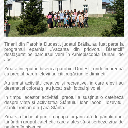
Tinerii din Parohia Dudesti, județul Brăila, au luat parte la
programul eparhial ,,Vacanța din pridvorul Bisericii”
desfășurat pe parcursul verii în Arhiepiscopia Dunării de
Jos.
Ziua a început în biserica parohiei Dudeşti, unde împreună
cu preotul paroh, elevii au citit rugăciunile dimineții.
Au urmat activități creative și recreative, în care elevii au
desenat și colorat şi au jucat șah, fotbal şi volei.
În timpul acestor activități, preotul a susținut o cateheză
despre viața și activitatea Sfântului Ioan Iacob Hozevitul,
sfântul roman din Țara Sfântă.
Ziua s-a încheiat printr-o agapă, organizată de părinții unui
tânăr din grupul catehetic care a ales să-și serbeze ziua de
naștere în biserica.