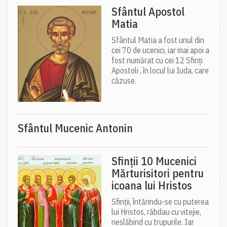
Sfântul Apostol
Matia
Sfântul Matia a fost unul din
cei 70 de ucenici, iar mai apoi a
fost numărat cu cei 12 Sfinți
Apostoli , în locul lui Iuda, care
căzuse.
Sfântul Mucenic Antonin
Sfinții 10 Mucenici
Mărturisitori pentru
icoana lui Hristos
Sfinții, întărindu-se cu puterea
lui Hristos, răbdau cu vitejie,
neslăbind cu trupurile. Iar