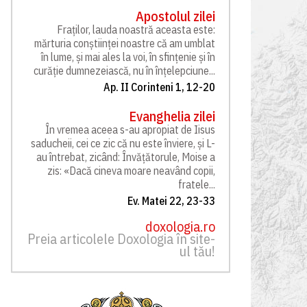
Apostolul zilei
Fraților, lauda noastră aceasta este:
mărturia conștiinței noastre că am umblat
în lume, și mai ales la voi, în sfințenie și în
curăție dumnezeiască, nu în înțelepciune...
Ap. II Corinteni 1, 12-20
Evanghelia zilei
În vremea aceea s-au apropiat de Iisus
saducheii, cei ce zic că nu este înviere, și L-
au întrebat, zicând: Învățătorule, Moise a
zis: «Dacă cineva moare neavând copii,
fratele...
Ev. Matei 22, 23-33
doxologia.ro
Preia articolele Doxologia în site-
ul tău!