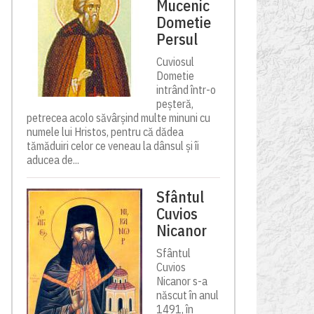
Mucenic
Dometie
Persul
Cuviosul
Dometie
intrând într-o
peșteră,
petrecea acolo săvârșind multe minuni cu
numele lui Hristos, pentru că dădea
tămăduiri celor ce veneau la dânsul și îi
aducea de...
Sfântul
Cuvios
Nicanor
Sfântul
Cuvios
Nicanor s-a
născut în anul
1491, în