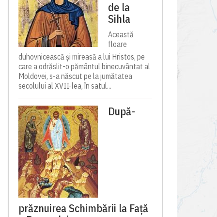
de la
Sihla
Această
floare
duhovnicească și mireasă a lui Hristos, pe
care a odrăslit-o pământul binecuvântat al
Moldovei, s-a născut pe la jumătatea
secolului al XVII-lea, în satul...
După-
prăznuirea Schimbării la Față