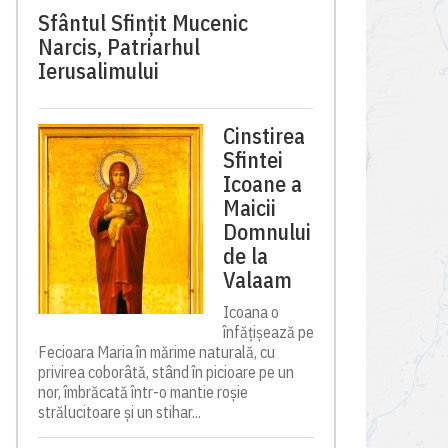
Sfântul Sfinţit Mucenic
Narcis, Patriarhul
Ierusalimului
Cinstirea
Sfintei
Icoane a
Maicii
Domnului
de la
Valaam
Icoana o
înfățișează pe
Fecioara Maria în mărime naturală, cu
privirea coborâtă, stând în picioare pe un
nor, îmbrăcată într-o mantie roșie
strălucitoare și un stihar...