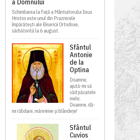
a Domnului
Schimbarea la Față a Mântuitorului Iisus
Hristos este unul din Praznicele
împărătești ale Bisericii Ortodoxe,
sărbătorită la 6 august.
Sfântul
Antonie
de la
Optina
Doamne,
ajută-mi să
văd păcatele
mele;
Doamne, dă-
mi răbdare, mărinimie şi blândeţe!
Sfântul
Cuvios