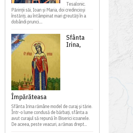
Tesalonic.
Părinții săi, Ioan și Maria, doi credincioși
înstăriți, au întâmpinat mari greutăți în a
dobândi prunci....
Sfânta
Irina,
Împărăteasa
Sfânta Irina rămâne model de curaj și tărie.
Într-o lume condusă de bărbați, sfânta a
avut curajul să repună în Biserici icoanele.
De aceea, peste veacuri, a rămas drept...