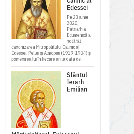
Calinic al
Edessei
Pe 23 iunie
2020,
Patriarhia
Ecumenică a
hotărât
canonizarea Mitropolitului Calinic al
Edessei, Pellei și Almopiei (1919-1984) și
pomenirea lui în fiecare an la data de...
Sfântul
Ierarh
Emilian