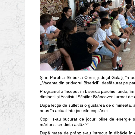
Şi în Parohia Slobozia Corni, judeţul Galaţi, în 
,,Vacanța din pridvorul Bisericii”, desfășurat pe pa
Programul a început în biserica parohiei unde, împr
dimineții și Acatistul Sfinților Brâncoveni urmat de
După lecția de suflet și o gustarea de dimineață, a
adus în actualitate jocurile copilăriei.
Copiii s-au bucurat de jocuri pline de energie ș
mărturisi credința astăzi?”
După masa de prânz s-au întrecut în dibăcie în ca