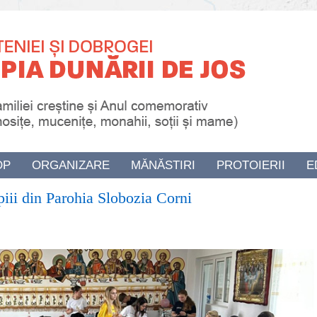
OP
ORGANIZARE
MĂNĂSTIRI
PROTOIERII
E
piii din Parohia Slobozia Corni