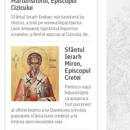
Mărturisitorul, Episcopul
Cizicului
Sfântul Ierarh Emilian, mărturisitorul lui
Hristos, a trăit pe vremea împărăției lui
Leon Armeanul, luptătorul împotriva
icoanelor, și fiind el episcop al Cizicului, de...
Sfântul
Ierarh
Miron,
Episcopul
Cretei
Pentru o viață
îmbunătățită
ca aceasta a
fost pus preot
al sfintei biserici a lui Dumnezeu și învăța
popoarele sfânta bună credință și le
întărea spre nevoințele cele...