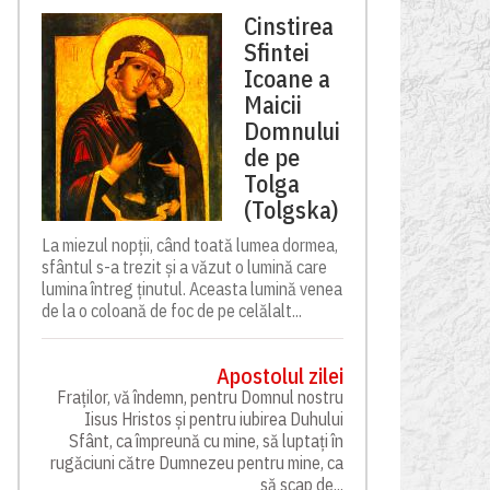
Cinstirea
Sfintei
Icoane a
Maicii
Domnului
de pe
Tolga
(Tolgska)
La miezul nopții, când toată lumea dormea,
sfântul s-a trezit și a văzut o lumină care
lumina întreg ținutul. Aceasta lumină venea
de la o coloană de foc de pe celălalt...
Apostolul zilei
Fraților, vă îndemn, pentru Domnul nostru
Iisus Hristos și pentru iubirea Duhului
Sfânt, ca împreună cu mine, să luptați în
rugăciuni către Dumnezeu pentru mine, ca
să scap de...