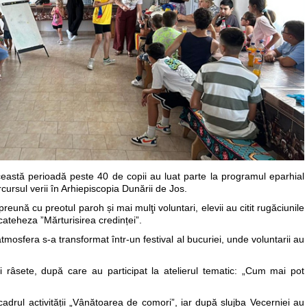
această perioadă peste 40 de copii au luat parte la programul eparhial
rcursul verii în Arhiepiscopia Dunării de Jos.
eună cu preotul paroh și mai mulţi voluntari, elevii au citit rugăciunile
 cateheza ”Mărturisirea credinței”.
tmosfera s-a transformat într-un festival al bucuriei, unde voluntarii au
i râsete, după care au participat la atelierul tematic: „Cum mai pot
drul activității „Vânătoarea de comori”, iar după slujba Vecerniei au