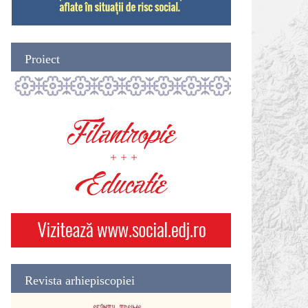
Proiect
Revista arhiepiscopiei