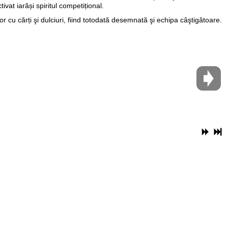
tivat iarăși spiritul competițional.
r cu cărți şi dulciuri, fiind totodată desemnată şi echipa câştigătoare.