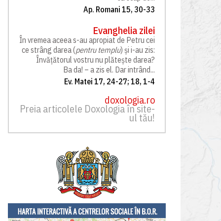
Ap. Romani 15, 30-33
Evanghelia zilei
În vremea aceea s-au apropiat de Petru cei
ce strâng darea (
pentru templu
) și i-au zis:
Învățătorul vostru nu plătește darea?
Ba da! – a zis el. Dar intrând...
Ev. Matei 17, 24-27; 18, 1-4
doxologia.ro
Preia articolele Doxologia în site-
ul tău!