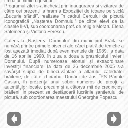
limbajul mimico-gestual.
Programul zilei s-a încheiat prin inaugurarea și vizitarea de
către cei prezenți la hram a Expoziției de icoane pe sticlă
„Bucurie sfântă”, realizate în cadrul Cercului de pictură
iconografică „Naşterea Domnului” de către elevi de la
clasele II-VI, sub coordonarea prof. de religie Moraru Elena
Salomeea și Victoria Ferescu.
Catedrala „Naşterea Domnului” din municipiul Brăila se
numără printre primele biserici ale cărei piatră de temelie a
fost aşezată imediat după evenimentele din 1989, la data
de 16 aprilie 1990, în ziua a doua a praznicului Învierii
Domnului. După numeroase eforturi şi extraordinare
investiţii financiare, la data de 26 decembrie 2005 s-a
săvârşit slujba de binecuvântare a altarului catedralei
brăilene, de către chiriarhul Dunării de Jos, ÎPS Părinte
Casian, în prezenţa unui sobor numeros de preoţi, a
autorităţilor locale, precum şi a câtorva mii de credincioşi
brăileni. În prezent se desfăşoară lucrările şantierului de
pictură, sub coordonarea maestrului Gheorghe Popescu.