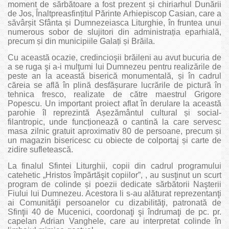
moment de sărbătoare a fost prezent și chiriarhul Dunării
de Jos, Înaltpreasfințitul Părinte Arhiepiscop Casian, care a
săvârșit Sfânta și Dumnezeiasca Liturghie, în fruntea unui
numerous sobor de slujitori din administrația eparhială,
precum și din municipiile Galați și Brăila.
Cu această ocazie, credincioşii brăileni au avut bucuria de
a se ruga şi a-i mulţumi lui Dumnezeu pentru realizările de
peste an la această biserică monumentală, și în cadrul
căreia se află în plină desfășurare lucrările de pictură în
tehnica fresco, realizate de către maestrul Grigore
Popescu. Un important proiect aflat în derulare la această
parohie îl reprezintă Așezământul cultural și social-
filantropic, unde funcționează o cantină la care servesc
masa zilnic gratuit aproximativ 80 de persoane, precum și
un magazin bisericesc cu obiecte de colportaj și carte de
zidire sufletească.
La finalul Sfintei Liturghii, copii din cadrul programului
catehetic „Hristos împărtăşit copiilor”, , au susţinut un scurt
program de colinde și poezii dedicate sărbătorii Naşterii
Fiului lui Dumnezeu. Acestora li s-au alăturat reprezentanţi
ai Comunităţii persoanelor cu dizabilităţi, patronată de
Sfinţii 40 de Mucenici, coordonaţi şi îndrumaţi de pc. pr.
capelan Adrian Vanghele, care au interpretat colinde în