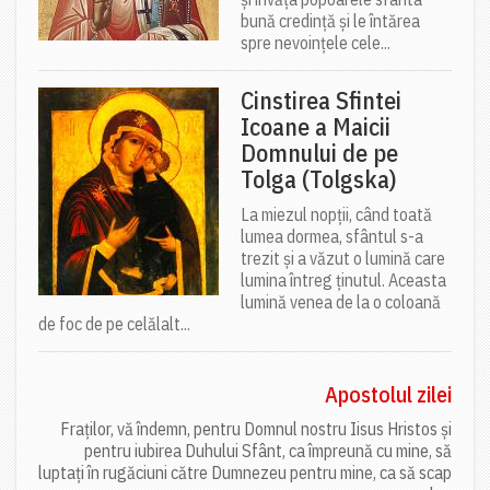
bună credință și le întărea
spre nevoințele cele...
Cinstirea Sfintei
Icoane a Maicii
Domnului de pe
Tolga (Tolgska)
La miezul nopții, când toată
lumea dormea, sfântul s-a
trezit și a văzut o lumină care
lumina întreg ținutul. Aceasta
lumină venea de la o coloană
de foc de pe celălalt...
Apostolul zilei
Fraților, vă îndemn, pentru Domnul nostru Iisus Hristos și
pentru iubirea Duhului Sfânt, ca împreună cu mine, să
luptați în rugăciuni către Dumnezeu pentru mine, ca să scap