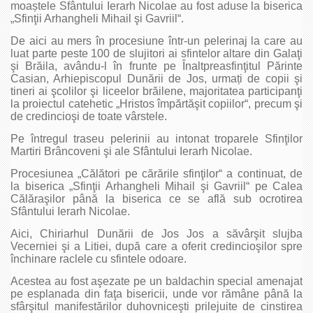
moaștele Sfântului Ierarh Nicolae au fost aduse la biserica
„Sfinţii Arhangheli Mihail şi Gavriil“.
De aici au mers în procesiune într-un pelerinaj la care au
luat parte peste 100 de slujitori ai sfintelor altare din Galaţi
şi Brăila, avându-l în frunte pe Înaltpreasfinţitul Părinte
Casian, Arhiepiscopul Dunării de Jos, urmați de copii şi
tineri ai şcolilor şi liceelor brăilene, majoritatea participanţi
la proiectul catehetic „Hristos împărtăşit copiilor“, precum şi
de credincioşi de toate vârstele.
Pe întregul traseu pelerinii au intonat troparele Sfinţilor
Martiri Brâncoveni şi ale Sfântului Ierarh Nicolae.
Procesiunea „Călători pe cărările sfinţilor“ a continuat, de
la biserica „Sfinţii Arhangheli Mihail şi Gavriil“ pe Calea
Călăraşilor până la biserica ce se află sub ocrotirea
Sfântului Ierarh Nicolae.
Aici, Chiriarhul Dunării de Jos Jos a săvârşit slujba
Vecerniei şi a Litiei, după care a oferit credincioşilor spre
închinare raclele cu sfintele odoare.
Acestea au fost aşezate pe un baldachin special amenajat
pe esplanada din faţa bisericii, unde vor rămâne până la
sfârşitul manifestărilor duhovniceşti prilejuite de cinstirea