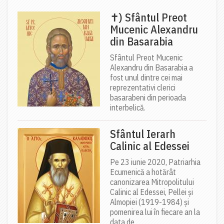
✝) Sfântul Preot
Mucenic Alexandru
din Basarabia
Sfântul Preot Mucenic
Alexandru din Basarabia a
fost unul dintre cei mai
reprezentativi clerici
basarabeni din perioada
interbelică.
Sfântul Ierarh
Calinic al Edessei
Pe 23 iunie 2020, Patriarhia
Ecumenică a hotărât
canonizarea Mitropolitului
Calinic al Edessei, Pellei și
Almopiei (1919-1984) și
pomenirea lui în fiecare an la
data de...