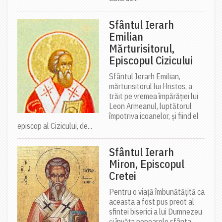
Sfântul Ierarh
Emilian
Mărturisitorul,
Episcopul Cizicului
Sfântul Ierarh Emilian,
mărturisitorul lui Hristos, a
trăit pe vremea împărăției lui
Leon Armeanul, luptătorul
împotriva icoanelor, și fiind el
episcop al Cizicului, de...
Sfântul Ierarh
Miron, Episcopul
Cretei
Pentru o viață îmbunătățită ca
aceasta a fost pus preot al
sfintei biserici a lui Dumnezeu
și învăța popoarele sfânta