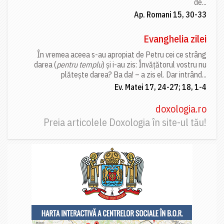
de...
Ap. Romani 15, 30-33
Evanghelia zilei
În vremea aceea s-au apropiat de Petru cei ce strâng
darea (
pentru templu
) și i-au zis: Învățătorul vostru nu
plătește darea? Ba da! – a zis el. Dar intrând...
Ev. Matei 17, 24-27; 18, 1-4
doxologia.ro
Preia articolele Doxologia în site-ul tău!