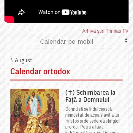
Arhiva ştiri Trinitas TV
Calendar pe mobil
6 August
Calendar ortodox
(✝) Schimbarea la
Față a Domnului
Dorind să se îndulcească
neîncetat de acea slavă a lui
Hristos și de vederea sfinților
proroci, Petru a luat
îndrăzneală și a zis: Doamne,