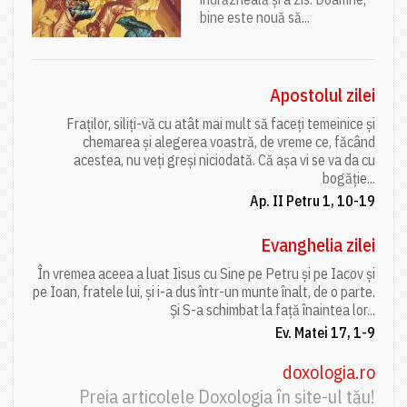
bine este nouă să...
Apostolul zilei
Fraților, siliți-vă cu atât mai mult să faceți temeinice și
chemarea și alegerea voastră, de vreme ce, făcând
acestea, nu veți greși niciodată. Că așa vi se va da cu
bogăție...
Ap. II Petru 1, 10-19
Evanghelia zilei
În vremea aceea a luat Iisus cu Sine pe Petru și pe Iacov și
pe Ioan, fratele lui, și i-a dus într-un munte înalt, de o parte.
Și S-a schimbat la față înaintea lor...
Ev. Matei 17, 1-9
doxologia.ro
Preia articolele Doxologia în site-ul tău!