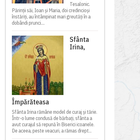
Tesalonic.
Părinții săi, Ioan și Maria, doi credincioși
înstăriți, au întâmpinat mari greutăți în a
dobândi prunci....
Sfânta
Irina,
Împărăteasa
Sfânta Irina rămâne model de curaj și tărie.
Într-o lume condusă de bărbați, sfânta a
avut curajul să repună în Biserici icoanele.
De aceea, peste veacuri, a rămas drept...