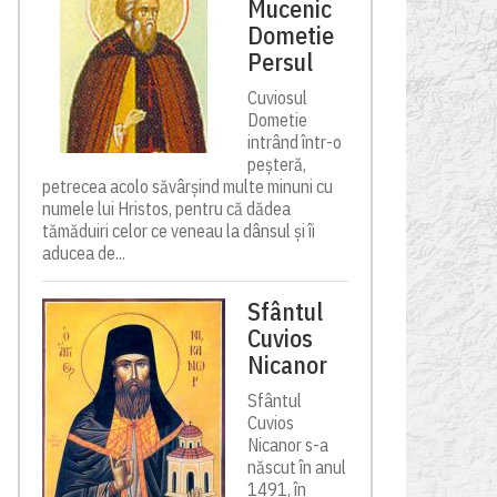
Mucenic
Dometie
Persul
Cuviosul
Dometie
intrând într-o
peșteră,
petrecea acolo săvârșind multe minuni cu
numele lui Hristos, pentru că dădea
tămăduiri celor ce veneau la dânsul și îi
aducea de...
Sfântul
Cuvios
Nicanor
Sfântul
Cuvios
Nicanor s-a
născut în anul
1491, în