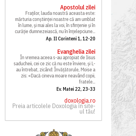
Apostolul zilei
Fraților, lauda noastră aceasta este:
mărturia conștiinței noastre că am umblat
în lume, și mai ales la voi, în sfințenie și în
curăție dumnezeiască, nu în înțelepciune...
Ap. II Corinteni 1, 12-20
Evanghelia zilei
În vremea aceea s-au apropiat de Iisus
saducheii, cei ce zic că nu este înviere, și L-
au întrebat, zicând: Învățătorule, Moise a
zis: «Dacă cineva moare neavând copii,
fratele...
Ev. Matei 22, 23-33
doxologia.ro
Preia articolele Doxologia în site-
ul tău!