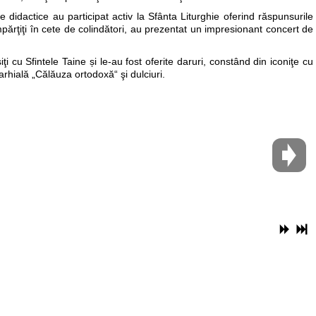
adre didactice au participat activ la Sfânta Liturghie oferind răspunsurile
împărţiţi în cete de colindători, au prezentat un impresionant concert de
iţi cu Sfintele Taine și le-au fost oferite daruri, constând din iconiţe cu
rhială „Călăuza ortodoxă“ şi dulciuri.