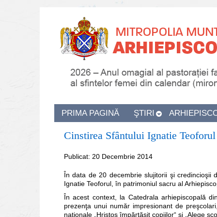
PRIMA PAGINĂ
ŞTIRI
ARHIEPISC
Cinstirea Sfântului Ignatie Teoforu
Publicat: 20 Decembrie 2014
În data de 20 decembrie slujitorii şi credincioşii
Ignatie Teoforul, în patrimoniul sacru al Arhiepisco
În acest context, la Catedrala arhiepiscopală din
prezenţa unui număr impresionant de preşcolari, el
naţionale „Hristos împărtăşit copiilor“ şi „Alege şco