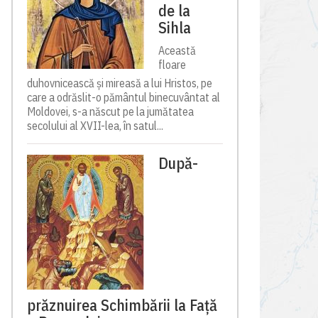
de la
Sihla
Această
floare
duhovnicească și mireasă a lui Hristos, pe
care a odrăslit-o pământul binecuvântat al
Moldovei, s-a născut pe la jumătatea
secolului al XVII-lea, în satul...
După-
prăznuirea Schimbării la Față