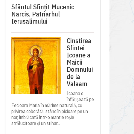
Sfântul Sfinţit Mucenic
Narcis, Patriarhul
Ierusalimului
Cinstirea
Sfintei
Icoane a
Maicii
Domnului
de la
Valaam
Icoana o
înfățișează pe
Fecioara Maria în mărime naturală, cu
privirea coborâtă, stând în picioare pe un
nor, îmbrăcată într-o mantie roșie
strălucitoare și un stihar...