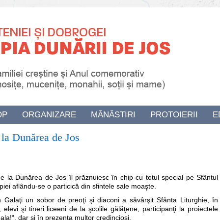
OP
ORGANIZARE
MĂNĂSTIRI
PROTOIERII
E
l la Dunărea de Jos
 de la Dunărea de Jos îl prăznuiesc în chip cu totul special pe Sfântul
piei aflându-se o particică din sfintele sale moaşte.
 Galaţi un sobor de preoţi şi diaconi a săvârşit Sfânta Liturghie, în
evi şi tineri liceeni de la şcolile gălăţene, participanţi la proiectele
ala!“, dar şi în prezenţa multor credincioşi.