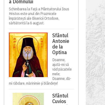
a Domnului
Schimbarea la Față a Mântuitorului Iisus
Hristos este unul din Praznicele
împărătești ale Bisericii Ortodoxe,
sărbătorită la 6 august.
Sfântul
Antonie
de la
Optina
Doamne,
ajută-mi să
văd păcatele
mele;
Doamne, dă-
mi răbdare, mărinimie şi blândeţe!
Sfântul
Cuvios