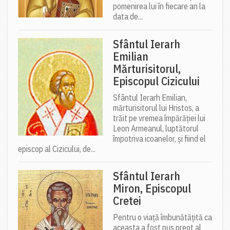
pomenirea lui în fiecare an la
data de...
Sfântul Ierarh
Emilian
Mărturisitorul,
Episcopul Cizicului
Sfântul Ierarh Emilian,
mărturisitorul lui Hristos, a
trăit pe vremea împărăției lui
Leon Armeanul, luptătorul
împotriva icoanelor, și fiind el
episcop al Cizicului, de...
Sfântul Ierarh
Miron, Episcopul
Cretei
Pentru o viață îmbunătățită ca
aceasta a fost pus preot al