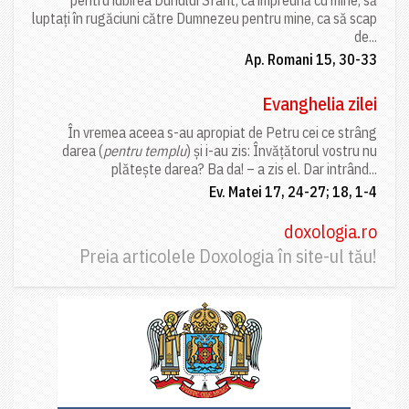
pentru iubirea Duhului Sfânt, ca împreună cu mine, să
luptați în rugăciuni către Dumnezeu pentru mine, ca să scap
de...
Ap. Romani 15, 30-33
Evanghelia zilei
În vremea aceea s-au apropiat de Petru cei ce strâng
darea (
pentru templu
) și i-au zis: Învățătorul vostru nu
plătește darea? Ba da! – a zis el. Dar intrând...
Ev. Matei 17, 24-27; 18, 1-4
doxologia.ro
Preia articolele Doxologia în site-ul tău!