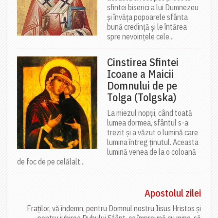
sfintei biserici a lui Dumnezeu
și învăța popoarele sfânta
bună credință și le întărea
spre nevoințele cele...
Cinstirea Sfintei
Icoane a Maicii
Domnului de pe
Tolga (Tolgska)
La miezul nopții, când toată
lumea dormea, sfântul s-a
trezit și a văzut o lumină care
lumina întreg ținutul. Aceasta
lumină venea de la o coloană
de foc de pe celălalt...
Apostolul zilei
Fraților, vă îndemn, pentru Domnul nostru Iisus Hristos și