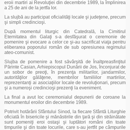
eroii martiri ai Revoluţiei din decembrie 1989, la împlinirea
a 25 de ani de la jertfa lor.
La slujbă au participat oficialităţi locale şi judeţene, precum
şi simpli credincioşi.
După momentul liturgic din Catedrală, la Cimitirul
Eternitatea din Galaţi s-a desfăşurat o ceremonie de
pomenire şi evocare a celor ce şi-au sacrificat viaţa pentru
eliberarea poporului român de sub opresiunea regimului
ateo-comunist.
Slujba de pomenire a fost săvârşită de Înaltpreasfinţitul
Părinte Casian, Arhiepiscopul Dunării de Jos, înconjurat de
un sobor de preoţi, în prezenţa militarilor, jandarmilor,
autorităţilor gălăţene, membrilor familiilor martirilor,
reprezentanţi ai asociaţiilor locale de revoluţionari, precum
şi a numeroşi credincioşi prezenţi la eveniment.
La final a avut loc ceremonialul depunerii de coroane la
monumentul eroilor din decembrie 1989.
Potrivit hotărârii Sfântului Sinod, la fiecare Sfântă Liturghie
oficiată în bisericile şi mănăstirile din ţară şi din străinătate
sunt pomeniţi eroi ostaşi şi luptători români din toate
timpurile şi din toate locurile, care s-au jertfit pe câmpurile