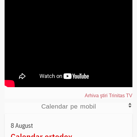
Arhiva ştiri Trinitas TV
Calendar pe mobil
8 August
Calendar ortodox