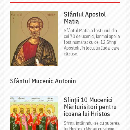
Sfântul Apostol
Matia
Sfântul Matia a fost unul din
cei 70 de ucenici, iar mai apoi a
fost numărat cu cei 12 Sfinți
Apostoli , în locul lui Iuda, care
căzuse.
Sfântul Mucenic Antonin
Sfinții 10 Mucenici
Mărturisitori pentru
icoana lui Hristos
Sfinții, întărindu-se cu puterea
lui Hristos, răbdau cu vitejie,