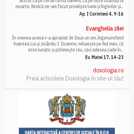
arătat ca pe cei din urmă oameni, ca pe niște osândiți la
moarte, fiindcă ne-am făcut priveliște lumii și îngerilor și...
Ap. I Corinteni 4, 9-16
Evanghelia zilei
În vremea aceea s-a apropiat de Iisus un om, îngenunchind
înaintea Lui și zicându-I: Doamne, miluiește pe fiul meu, că
este lunatic și pătimește rău, căci adesea cade în...
Ev. Matei 17, 14-23
doxologia.ro
Preia articolele Doxologia în site-ul tău!