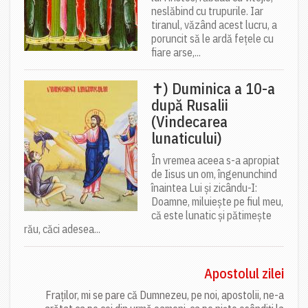
neslăbind cu trupurile. Iar
tiranul, văzând acest lucru, a
poruncit să le ardă fețele cu
fiare arse,...
✝) Duminica a 10-a
după Rusalii
(Vindecarea
lunaticului)
În vremea aceea s-a apropiat
de Iisus un om, îngenunchind
înaintea Lui și zicându-I:
Doamne, miluiește pe fiul meu,
că este lunatic și pătimește
rău, căci adesea...
Apostolul zilei
Fraților, mi se pare că Dumnezeu, pe noi, apostolii, ne-a