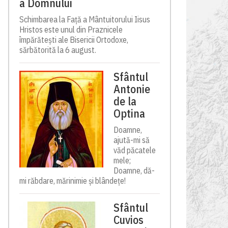
a Domnului
Schimbarea la Față a Mântuitorului Iisus
Hristos este unul din Praznicele
împărătești ale Bisericii Ortodoxe,
sărbătorită la 6 august.
Sfântul
Antonie
de la
Optina
Doamne,
ajută-mi să
văd păcatele
mele;
Doamne, dă-
mi răbdare, mărinimie şi blândeţe!
Sfântul
Cuvios