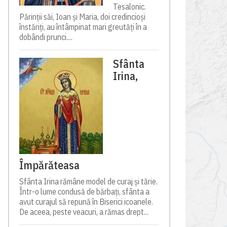
Tesalonic.
Părinții săi, Ioan și Maria, doi credincioși
înstăriți, au întâmpinat mari greutăți în a
dobândi prunci....
Sfânta
Irina,
Împărăteasa
Sfânta Irina rămâne model de curaj și tărie.
Într-o lume condusă de bărbați, sfânta a
avut curajul să repună în Biserici icoanele.
De aceea, peste veacuri, a rămas drept...