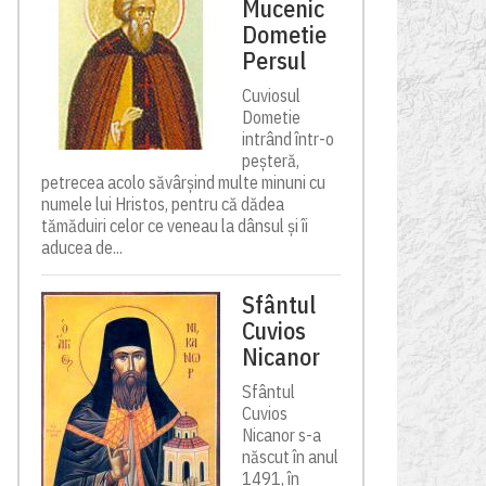
Mucenic
Dometie
Persul
Cuviosul
Dometie
intrând într-o
peșteră,
petrecea acolo săvârșind multe minuni cu
numele lui Hristos, pentru că dădea
tămăduiri celor ce veneau la dânsul și îi
aducea de...
Sfântul
Cuvios
Nicanor
Sfântul
Cuvios
Nicanor s-a
născut în anul
1491, în