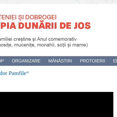
OP
ORGANIZARE
MĂNĂSTIRI
PROTOIERII
E
udor Pamfile“