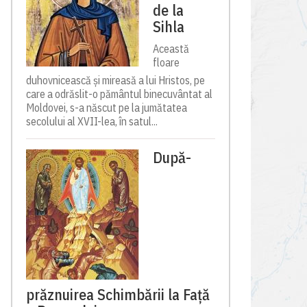
de la
Sihla
Această
floare
duhovnicească și mireasă a lui Hristos, pe
care a odrăslit-o pământul binecuvântat al
Moldovei, s-a născut pe la jumătatea
secolului al XVII-lea, în satul...
După-
prăznuirea Schimbării la Față