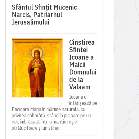
Sfântul Sfinţit Mucenic
Narcis, Patriarhul
Ierusalimului
Cinstirea
Sfintei
Icoane a
Maicii
Domnului
de la
Valaam
Icoana o
înfățișează pe
Fecioara Maria în mărime naturală, cu
privirea coborâtă, stând în picioare pe un
nor, îmbrăcată într-o mantie roșie
strălucitoare și un stihar...