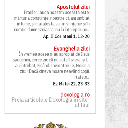
Apostolul zilei
Fraților, lauda noastră aceasta este:
mărturia conștiinței noastre că am umblat
în lume, și mai ales la voi, în sfințenie și în
curăție dumnezeiască, nu în înțelepciune...
Ap. II Corinteni 1, 12-20
Evanghelia zilei
În vremea aceea s-au apropiat de Iisus
saducheii, cei ce zic că nu este înviere, și L-
au întrebat, zicând: Învățătorule, Moise a
zis: «Dacă cineva moare neavând copii,
fratele...
Ev. Matei 22, 23-33
doxologia.ro
Preia articolele Doxologia în site-
ul tău!