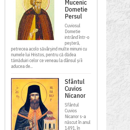
Mucenic
Dometie
Persul
Cuviosul
Dometie
intrând într-o
peșteră,
petrecea acolo săvârșind multe minuni cu
numele lui Hristos, pentru că dădea
tămăduiri celor ce veneau la dânsul și îi
aducea de...
Sfântul
Cuvios
Nicanor
Sfântul
Cuvios
Nicanor s-a
născut în anul
1491, în