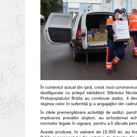
În contextul actual din ţară, creat noul coronavir
desfăşurate cu prilejul sărbătorii Sfântului Nicola
Protopopiatului Brăila au continuat astăzi, 4 dec
slujirea celor în suferință şi a angajaţilor din cadru
În zilele premergătoare activităţii de astăzi, paro
implicarea preoților slujitori, au achiziționat 
normelor legale în vigoare, pentru a fi dăruite pers
Aceste produse, în valoare de 15.000 lei, au fost