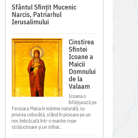
Sfântul Sfinţit Mucenic
Narcis, Patriarhul
Ierusalimului
Cinstirea
Sfintei
Icoane a
Maicii
Domnului
de la
Valaam
Icoana o
înfățișează pe
Fecioara Maria în mărime naturală, cu
privirea coborâtă, stând în picioare pe un
nor, îmbrăcată într-o mantie roșie
strălucitoare și un stihar...