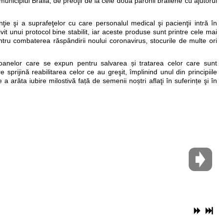
municipiul Brăila, de preoţii de la cele două parohii brăilene cu ajutorul
ie şi a suprafeţelor cu care personalul medical şi pacienţii intră în
vit unui protocol bine stabilit, iar aceste produse sunt printre cele mai
tru combaterea răspândirii noului coronavirus, stocurile de multe ori
ersoanelor care se expun pentru salvarea și tratarea celor care sunt
sprijină reabilitarea celor ce au greşit, împlinind unul din principiile
a arăta iubire milostivă față de semenii noștri aflaţi în suferințe şi în