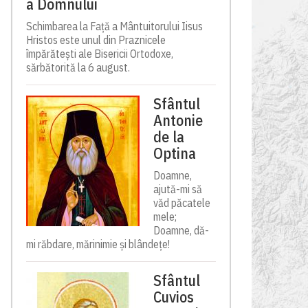
a Domnului
Schimbarea la Față a Mântuitorului Iisus
Hristos este unul din Praznicele
împărătești ale Bisericii Ortodoxe,
sărbătorită la 6 august.
Sfântul
Antonie
de la
Optina
Doamne,
ajută-mi să
văd păcatele
mele;
Doamne, dă-
mi răbdare, mărinimie şi blândeţe!
Sfântul
Cuvios