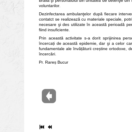
Brăila şi personalului din unitatea de detenţie din 
voluntarilor.
Dezinfectarea ambulanţelor după fiecare intervenţ
contatct se realizează cu materiale speciale, potri
necesare şi des utilizate în această perioadă pen
fiind insuficiente.
Prin această activitate s-a dorit sprijinirea p
încercați de această epidemie, dar şi a celor care 
fundamentale ale învățăturii creștine ortodoxe, de 
încercări.
Pr. Rareș Bucur