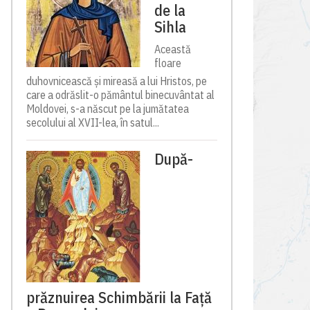
de la
Sihla
Această
floare
duhovnicească și mireasă a lui Hristos, pe
care a odrăslit-o pământul binecuvântat al
Moldovei, s-a născut pe la jumătatea
secolului al XVII-lea, în satul...
După-
prăznuirea Schimbării la Față