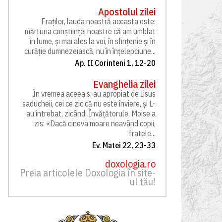
Apostolul zilei
Fraților, lauda noastră aceasta este:
mărturia conștiinței noastre că am umblat
în lume, și mai ales la voi, în sfințenie și în
curăție dumnezeiască, nu în înțelepciune...
Ap. II Corinteni 1, 12-20
Evanghelia zilei
În vremea aceea s-au apropiat de Iisus
saducheii, cei ce zic că nu este înviere, și L-
au întrebat, zicând: Învățătorule, Moise a
zis: «Dacă cineva moare neavând copii,
fratele...
Ev. Matei 22, 23-33
doxologia.ro
Preia articolele Doxologia în site-
ul tău!