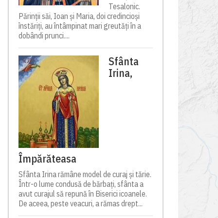
Tesalonic.
Părinții săi, Ioan și Maria, doi credincioși
înstăriți, au întâmpinat mari greutăți în a
dobândi prunci....
Sfânta
Irina,
Împărăteasa
Sfânta Irina rămâne model de curaj și tărie.
Într-o lume condusă de bărbați, sfânta a
avut curajul să repună în Biserici icoanele.
De aceea, peste veacuri, a rămas drept...