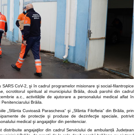
us SARS CoV-2, şi în cadrul programelor misionare şi social-filantropice
e, ocrotitorul spiritual al municipiului Brăila, două parohii din cadrul
embrie a.c., activitățile de ajutorare a personalului medical aflat în
l Penitenciarului Brăila.
hiile „Sfânta Cuvioasă Parascheva“ şi „Sfânta Filofteia“ din Brăila, prin
echipamente de protecție şi produse de dezinfecţie speciale, potrivit
onalului medical şi angajaţilor din penitenciar.
 distribuite angajaţilor din cadrul Serviciului de ambulanță Județean