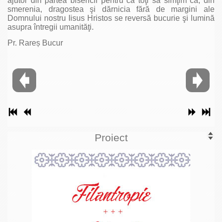
ajutor din partea bisericii pentru ca toţi să simţim că, din
smerenia, dragostea şi dărnicia fără de margini ale
Domnului nostru Iisus Hristos se reversă bucurie şi lumină
asupra întregii umanităţi.
Pr. Rareș Bucur
Proiect