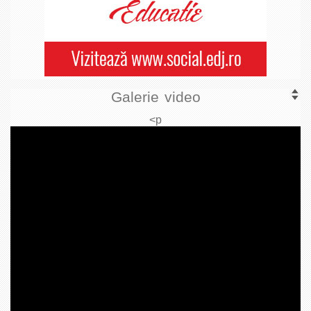
Galerie video
<p