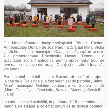
Cu binecuvântarea Înaltpreasfinţitului Părinte Casian,
Arhiepiscopul Dunării de Jos, Parohia „Sfântul Mina, Victor
și Vichentie“ din municipiul Galaţi, desfăşoară în aceste
zile premergătoare Praznicului Naşterii Domnului o
activitatea social-filantropică pentru aproximativ 200 de
persoane nevoiaşe din oraşul Galaţi şi din alte 5 localităţi
ale judeţului.
Evenimentul caritabil intitulat „Bucuria de a dărui“ a ajuns
la cea de-a 7-a ediţie şi a fost organizat de parohia „Sfântul
Mina“ municipiul Galațiîn colaborare cu Școala nr. 12
„Miron Costin“ și cu Asociația „Baza de Afaceri și Servicii“ –
Galaţi.
În cadrul acestei activităţi, în perioada 7-16 decembrie a.c.,
parohia gălățeană a colectat daruri de la diverşi donatori,