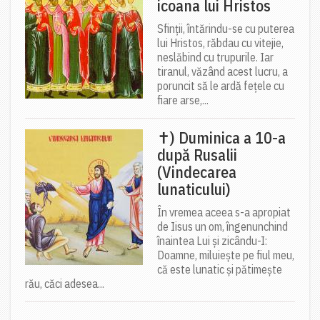
icoana lui Hristos
Sfinții, întărindu-se cu puterea
lui Hristos, răbdau cu vitejie,
neslăbind cu trupurile. Iar
tiranul, văzând acest lucru, a
poruncit să le ardă fețele cu
fiare arse,...
✝) Duminica a 10-a
după Rusalii
(Vindecarea
lunaticului)
În vremea aceea s-a apropiat
de Iisus un om, îngenunchind
înaintea Lui și zicându-I:
Doamne, miluiește pe fiul meu,
că este lunatic și pătimește
rău, căci adesea...