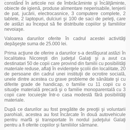
constând în articole noi de îmbrăcăminte şi încălţăminte,
obiecte de igienă, produse alimentare neperisabile, lenjerii
de pat, jucării, electrocasnice, 3 computere complete, 2
tablete, 2 laptopuri, dulciuri şi 100 de saci de peleţi, care
de astăzi au început să fie distribuite copiilor şi familiilor
nevoiaşe.
Valoarea darurilor oferite în cadrul acestei activităţi
depăşeşte suma de 25.000 lei.
Prima acţiune de oferire a darurilor s-a desfăşurat astăzi în
localitatea Nicoreşti din judeţul Galaţi şi a avut ca
destinatari 50 de copii care provind din familii cu posibilităţi
materiale reduse, aflaţi în evidenţele şcolii din localitate, 20
de persoane din cadrul unei instituţii de ocrotire socială,
unele dintre acestea cu grave probleme de sănătate şi cu
diferite grade de handicap, o familie cu 11 copii cu o
situaţie materială precară şi o familie monoparentală cu 3
copii care locuieşte într-o casa modestă fără posibilităţi
materiale.
După ce darurilor au fost pregătite de preoţii şi voluntarii
parohiali, acestea au fost încărcate în două autovehicule
pentru marfă şi transportate în nordul judeţului Galaţi
pentru a fi oferite copiilor şi familiilor sărmane.