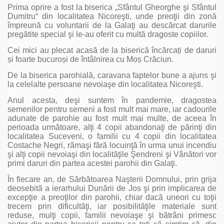
Prima oprire a fost la biserica „Sfântul Gheorghe şi Sfântul
Dumitru“ din localitatea Nicoreşti, unde preoţii din zonă
împreună cu voluntarii de la Galaţi au descărcat darurile
pregătite special şi le-au oferit cu multă dragoste copiilor.
Cei mici au plecat acasă de la biserică încărcați de daruri
și foarte bucuroși de întâlnirea cu Moș Crăciun.
De la biserica parohială, caravana faptelor bune a ajuns şi
la celelalte persoane nevoiaşe din localitatea Nicoreşti.
Anul acesta, deşi suntem în pandemie, dragostea
semenilor pentru semeni a fost mult mai mare, iar cadourile
adunate de parohie au fost mult mai multe, de aceea în
perioada următoare, alţi 4 copii abandonaţi de părinţi din
localitatea Suceveni, o familii cu 4 copii din localitatea
Costache Negri, rămaşi fără locuinţă în urma unui incendiu
şi alţi copii nevoiaşi din localităţile Şendreni şi Vânători vor
primi daruri din partea acestei parohii din Galaţi.
În fiecare an, de Sărbătoarea Naşterii Domnului, prin grija
deosebită a ierarhului Dunării de Jos şi prin implicarea de
excepţie a preoţilor din parohii, chiar dacă uneori cu toţii
trecem prin dificultăţi, iar posibilităţile materiale sunt
reduse, mulţi copii, familii nevoiaşe şi bătrâni primesc