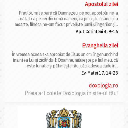
Apostolul zilei
Fraților, mi se pare că Dumnezeu, pe noi, apostolii, ne-a
arătat ca pe cei din urmă oameni, ca pe niște osândiți la
moarte, fiindcă ne-am făcut priveliște lumii și îngerilor și...
Ap. I Corinteni 4, 9-16
Evanghelia zilei
În vremea aceea s-a apropiat de Iisus un om, îngenunchind
înaintea Lui și zicându-I: Doamne, miluiește pe fiul meu, că
este lunatic și pătimește rău, căci adesea cade în...
Ev. Matei 17, 14-23
doxologia.ro
Preia articolele Doxologia în site-ul tău!