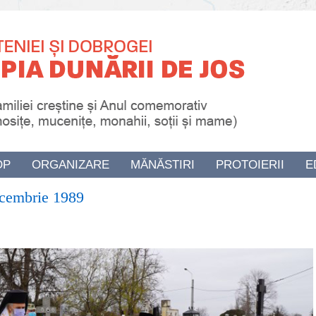
OP
ORGANIZARE
MĂNĂSTIRI
PROTOIERII
E
ecembrie 1989