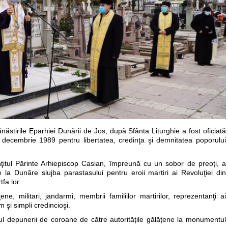
năstirile Eparhiei Dunării de Jos, după Sfânta Liturghie a fost oficiată
n decembrie 1989 pentru libertatea, credinţa şi demnitatea poporului
inţitul Părinte Arhiepiscop Casian, împreună cu un sobor de preoți, a
de la Dunăre slujba parastasului pentru eroii martiri ai Revoluţiei din
fa lor.
ţene, militari, jandarmi, membrii familiilor martirilor, reprezentanţi ai
m şi simpli credincioşi.
l depunerii de coroane de către autoritățile gălățene la monumentul