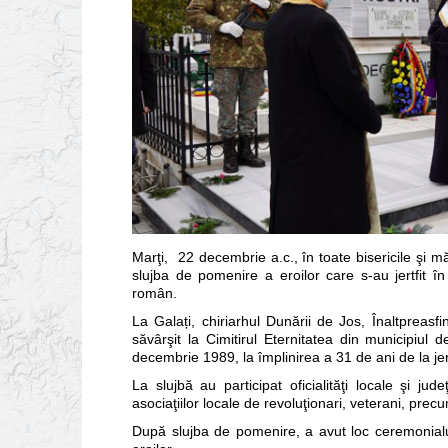
Marţi, 22 decembrie a.c., în toate bisericile şi mă
slujba de pomenire a eroilor care s-au jertfit î
român.
La Galați, chiriarhul Dunării de Jos, Înaltpreasf
săvârşit la Cimitirul Eternitatea din municipiul 
decembrie 1989, la împlinirea a 31 de ani de la jert
La slujbă au participat oficialităţi locale şi jude
asociaţiilor locale de revoluţionari, veterani, precu
După slujba de pomenire, a avut loc ceremonialu