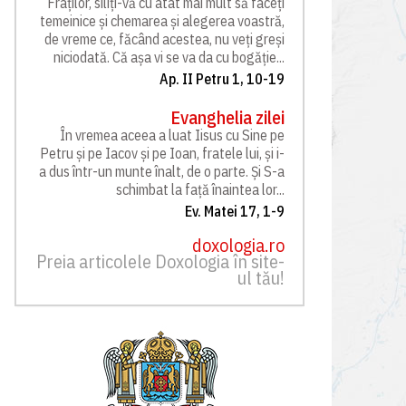
Fraților, siliți-vă cu atât mai mult să faceți
temeinice și chemarea și alegerea voastră,
de vreme ce, făcând acestea, nu veți greși
niciodată. Că așa vi se va da cu bogăție...
Ap. II Petru 1, 10-19
Evanghelia zilei
În vremea aceea a luat Iisus cu Sine pe
Petru și pe Iacov și pe Ioan, fratele lui, și i-
a dus într-un munte înalt, de o parte. Și S-a
schimbat la față înaintea lor...
Ev. Matei 17, 1-9
doxologia.ro
Preia articolele Doxologia în site-
ul tău!