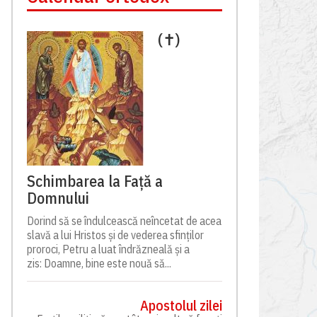
(✝)
Schimbarea la Față a
Domnului
Dorind să se îndulcească neîncetat de acea
slavă a lui Hristos și de vederea sfinților
proroci, Petru a luat îndrăzneală și a
zis: Doamne, bine este nouă să...
Apostolul zilei