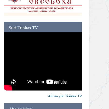
Ştiri Trinitas TV
Arhiva ştiri Trinitas TV
Alte emisiuni