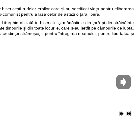
 bisericeşti rudelor eroilor care şi-au sacrificat viaţa pentru eliberarea
comunist pentru a lăsa celor de astăzi o țară liberă.
 Liturghie oficiată în bisericile şi mănăstirile din ţară şi din străinătate
te timpurile şi din toate locurile, care s-au jertfit pe câmpurile de luptă,
 a credinţei strămoşeşti, pentru întregirea neamului, pentru libertatea şi