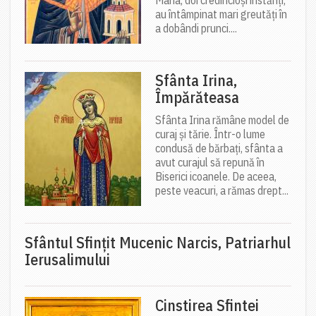
Maria, doi credincioși înstăriți,
au întâmpinat mari greutăți în
a dobândi prunci....
Sfânta Irina,
Împărăteasa
Sfânta Irina rămâne model de
curaj și tărie. Într-o lume
condusă de bărbați, sfânta a
avut curajul să repună în
Biserici icoanele. De aceea,
peste veacuri, a rămas drept...
Sfântul Sfinţit Mucenic Narcis, Patriarhul
Ierusalimului
Cinstirea Sfintei