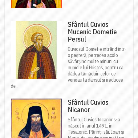
Sfântul Cuvios
Mucenic Dometie
Persul
Cuviosul Dometie intrând într-
o peșteră, petrecea acolo
săvârșind multe minuni cu
numele lui Hristos, pentru că
dădea tămăduiri celor ce
veneau la dânsul și îi aducea
de...
Sfântul Cuvios
Nicanor
Sfântul Cuvios Nicanor s-a
născut în anul 1491, în
Tesalonic. Părinții săi, Ioan și