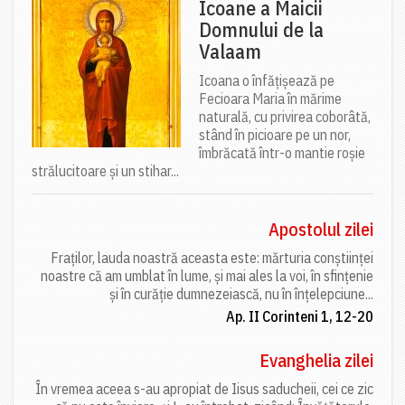
Icoane a Maicii
Domnului de la
Valaam
Icoana o înfățișează pe
Fecioara Maria în mărime
naturală, cu privirea coborâtă,
stând în picioare pe un nor,
îmbrăcată într-o mantie roșie
strălucitoare și un stihar...
Apostolul zilei
Fraților, lauda noastră aceasta este: mărturia conștiinței
noastre că am umblat în lume, și mai ales la voi, în sfințenie
și în curăție dumnezeiască, nu în înțelepciune...
Ap. II Corinteni 1, 12-20
Evanghelia zilei
În vremea aceea s-au apropiat de Iisus saducheii, cei ce zic