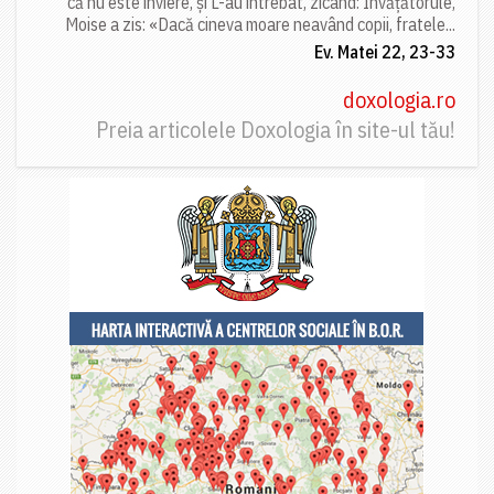
că nu este înviere, și L-au întrebat, zicând: Învățătorule,
Moise a zis: «Dacă cineva moare neavând copii, fratele...
Ev. Matei 22, 23-33
doxologia.ro
Preia articolele Doxologia în site-ul tău!