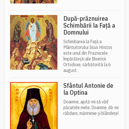
După-prăznuirea
Schimbării la Față a
Domnului
Schimbarea la Față a
Mântuitorului Iisus Hristos
este unul din Praznicele
împărătești ale Bisericii
Ortodoxe, sărbătorită la 6
august.
Sfântul Antonie de
la Optina
Doamne, ajută-mi să văd
păcatele mele; Doamne, dă-mi
răbdare, mărinimie şi blândeţe!