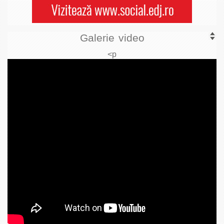
Galerie video
<p