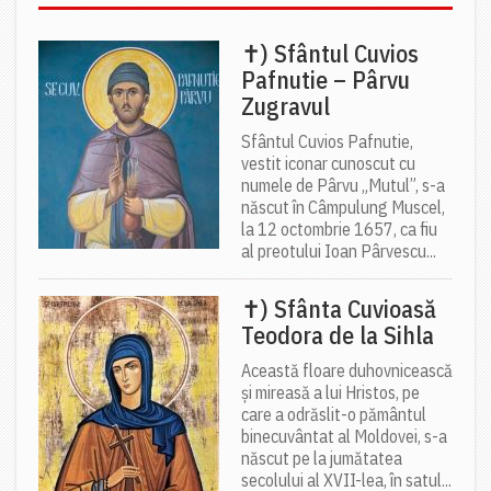
✝) Sfântul Cuvios
Pafnutie – Pârvu
Zugravul
Sfântul Cuvios Pafnutie,
vestit iconar cunoscut cu
numele de Pârvu „Mutul”, s-a
născut în Câmpulung Muscel,
la 12 octombrie 1657, ca fiu
al preotului Ioan Pârvescu...
✝) Sfânta Cuvioasă
Teodora de la Sihla
Această floare duhovnicească
și mireasă a lui Hristos, pe
care a odrăslit-o pământul
binecuvântat al Moldovei, s-a
născut pe la jumătatea
secolului al XVII-lea, în satul...