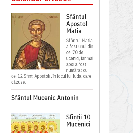
Sfântul
Apostol
Matia
Sfântul Matia
a fost unul din
cei 70 de
ucenici, iar mai
apoi a fost
numărat cu
cei 12 Sfinți Apostoli , în locul lui Iuda, care
căzuse.
Sfântul Mucenic Antonin
Sfinții 10
Mucenici