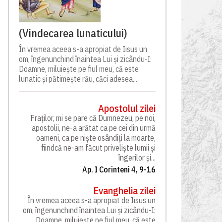
(Vindecarea lunaticului)
În vremea aceea s-a apropiat de Iisus un
om, îngenunchind înaintea Lui și zicându-I:
Doamne, miluiește pe fiul meu, că este
lunatic și pătimește rău, căci adesea...
Apostolul zilei
Fraților, mi se pare că Dumnezeu, pe noi,
apostolii, ne-a arătat ca pe cei din urmă
oameni, ca pe niște osândiți la moarte,
fiindcă ne-am făcut priveliște lumii și
îngerilor și...
Ap. I Corinteni 4, 9-16
Evanghelia zilei
În vremea aceea s-a apropiat de Iisus un
om, îngenunchind înaintea Lui și zicându-I:
Doamne, miluiește pe fiul meu, că este