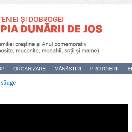
OP
ORGANIZARE
MĂNĂSTIRI
PROTOIERII
E
t sânge