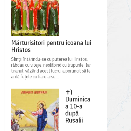
Mărturisitori pentru icoana lui
Hristos
Sfinții, întărindu-se cu puterea lui Hristos,
răbdau cu vitejie, neslăbind cu trupurile. Iar
tiranul, văzând acest lucru, a poruncit să le
ardă fețele cu fiare arse,...
✝)
Duminica
a 10-a
după
Rusalii