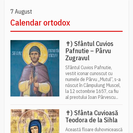
7 August
Calendar ortodox
✝) Sfântul Cuvios
Pafnutie – Pârvu
Zugravul
Sfântul Cuvios Pafnutie,
vestit iconar cunoscut cu
numele de Pârvu „Mutul”, s-a
născut în Câmpulung Muscel,
la 12 octombrie 1657, ca fiu
al preotului Ioan Pârvescu...
✝) Sfânta Cuvioasă
Teodora de la Sihla
Această floare duhovnicească