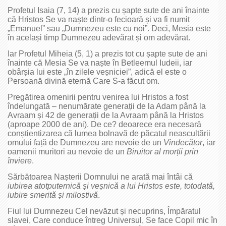
Profetul Isaia (7, 14) a prezis cu șapte sute de ani înainte
că Hristos Se va naște dintr-o fecioară și va fi numit
„Emanuel” sau „Dumnezeu este cu noi”. Deci, Mesia este
în același timp Dumnezeu adevărat și om adevărat.
Iar Profetul Miheia (5, 1) a prezis tot cu șapte sute de ani
înainte că Mesia Se va naște în Betleemul Iudeii, iar
obârșia lui este „în zilele veșniciei”, adică el este o
Persoană divină eternă Care S-a făcut om.
Pregătirea omenirii pentru venirea lui Hristos a fost
îndelungată – nenumărate generații de la Adam până la
Avraam și 42 de generații de la Avraam până la Hristos
(aproape 2000 de ani). De ce? deoarece era necesară
conștientizarea că lumea bolnavă de păcatul neascultării
omului față de Dumnezeu are nevoie de un
Vindecător
, iar
oamenii muritori au nevoie de un
Biruitor al mor
ț
ii prin
înviere
.
Sărbătoarea Nașterii Domnului ne arată mai întâi că
iubirea atotputernică
ș
i ve
ș
nică a lui Hristos este, totodată,
iubire smerită
ș
i milostivă
.
Fiul lui Dumnezeu Cel nevăzut și necuprins, Împăratul
slavei, Care conduce întreg Universul, Se face Copil mic în