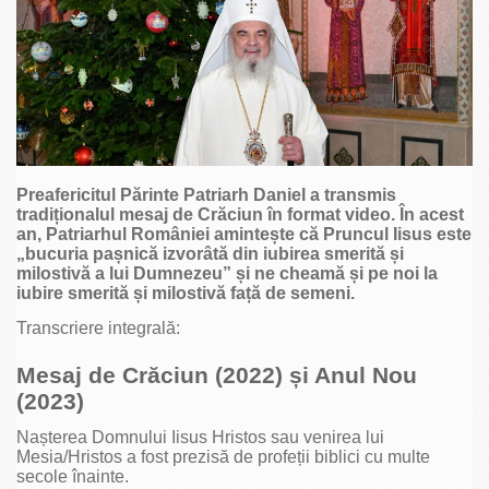
Preafericitul Părinte Patriarh Daniel a transmis
tradiționalul mesaj de Crăciun în format video. În acest
an, Patriarhul României amintește că Pruncul Iisus este
„bucuria pașnică izvorâtă din iubirea smerită și
milostivă a lui Dumnezeu” și ne cheamă și pe noi la
iubire smerită și milostivă față de semeni.
Transcriere integrală:
Mesaj de Crăciun (2022)
ș
i Anul Nou
(2023)
Nașterea Domnului Iisus Hristos sau venirea lui
Mesia/Hristos a fost prezisă de profeții biblici cu multe
secole înainte.