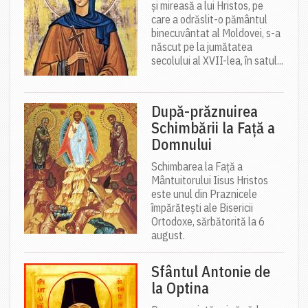
și mireasă a lui Hristos, pe
care a odrăslit-o pământul
binecuvântat al Moldovei, s-a
născut pe la jumătatea
secolului al XVII-lea, în satul...
După-prăznuirea
Schimbării la Față a
Domnului
Schimbarea la Față a
Mântuitorului Iisus Hristos
este unul din Praznicele
împărătești ale Bisericii
Ortodoxe, sărbătorită la 6
august.
Sfântul Antonie de
la Optina