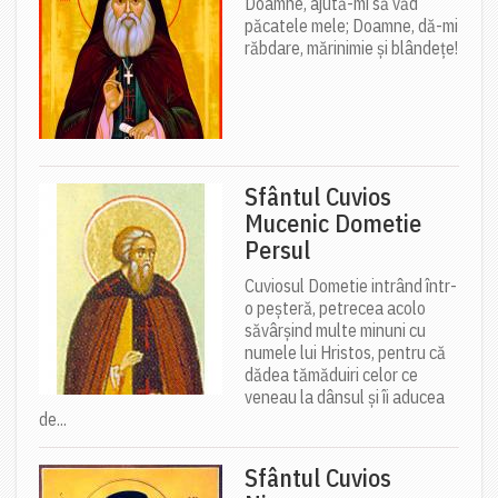
Doamne, ajută-mi să văd
păcatele mele; Doamne, dă-mi
răbdare, mărinimie şi blândeţe!
Sfântul Cuvios
Mucenic Dometie
Persul
Cuviosul Dometie intrând într-
o peșteră, petrecea acolo
săvârșind multe minuni cu
numele lui Hristos, pentru că
dădea tămăduiri celor ce
veneau la dânsul și îi aducea
de...
Sfântul Cuvios