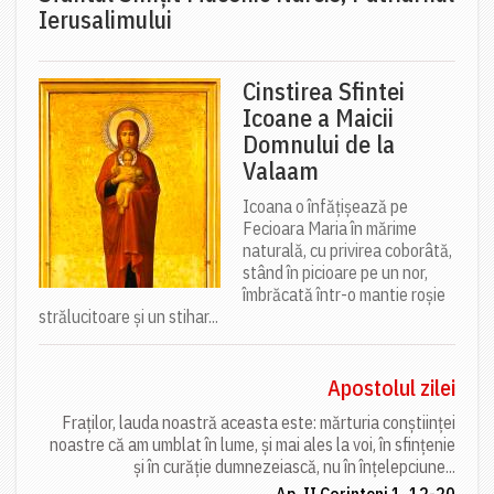
Ierusalimului
Cinstirea Sfintei
Icoane a Maicii
Domnului de la
Valaam
Icoana o înfățișează pe
Fecioara Maria în mărime
naturală, cu privirea coborâtă,
stând în picioare pe un nor,
îmbrăcată într-o mantie roșie
strălucitoare și un stihar...
Apostolul zilei
Fraților, lauda noastră aceasta este: mărturia conștiinței
noastre că am umblat în lume, și mai ales la voi, în sfințenie
și în curăție dumnezeiască, nu în înțelepciune...
Ap. II Corinteni 1, 12-20