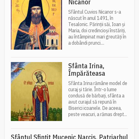
Nicanor
Sfântul Cuvios Nicanor s-a
născut în anul 1491, în
Tesalonic. Părinții săi, Ioan și
Maria, doi credincioși înstăriți,
au întâmpinat mari greutăți în
a dobândi prunci....
Sfânta Irina,
Împărăteasa
Sfânta Irina rămâne model de
curaj și tărie. Într-o lume
condusă de bărbați, sfânta a
avut curajul să repună în
Biserici icoanele. De aceea,
peste veacuri, a rămas drept...
Sfântul Sfinţit Mucenic Narcis, Patriarhul