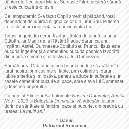
pântecele Fecioarei Maria, Se naște într-o peșteră săracă
și este culcat într-o iesle.
Cel atotputernic S-a făcut Copil smerit și plăpând, total
dependent de iubirea și grija celor din jurul Său. Puterea
Lui este acum inocența sau nevinovăția Lui.
Totuși, îngerii din ceruri Îi aduc cântări de laudă ca unui
Stăpân, iar Magii de la Răsărit Îi aduc daruri ca unui
Împărat. Astfel, Dumnezeu-Copilul sau Pruncul Iisus este
bucuria îngerilor și a oamenilor, bucuria pașnică izvorâtă
din iubirea smerită și milostivă a lui Dumnezeu.
Sărbătoarea Crăciunului ne cheamă pe toți să arătăm în
jurul nostru, prin cuvinte și fapte, prin colinde și daruri,
iubire smerită și milostivă, pentru a aduce în sufletele și în
casele oamenilor bucurie și pace, spre slava lui Dumnezeu
și fericirea poporului.
Cu prilejul Sfintelor Sărbători ale
Na
ș
terii Domnului
,
Anului
Nou – 2023
și
Botezului Domnului
, vă adresăm tuturor
doriri de sănătate și fericire, pace și bucurie, dimpreună cu
urarea:
La mul
ț
i ani!
† Daniel
Patriarhul României