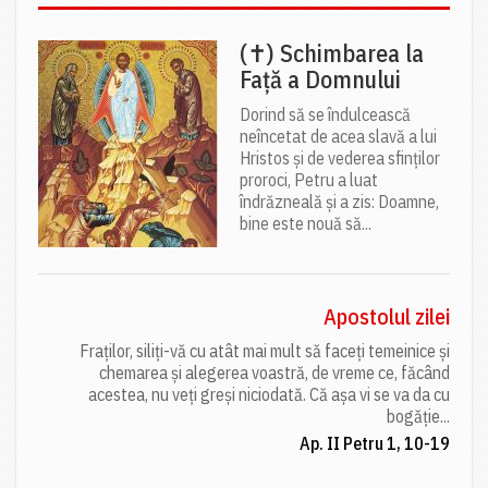
(✝) Schimbarea la
Față a Domnului
Dorind să se îndulcească
neîncetat de acea slavă a lui
Hristos și de vederea sfinților
proroci, Petru a luat
îndrăzneală și a zis: Doamne,
bine este nouă să...
Apostolul zilei
Fraților, siliți-vă cu atât mai mult să faceți temeinice și
chemarea și alegerea voastră, de vreme ce, făcând
acestea, nu veți greși niciodată. Că așa vi se va da cu
bogăție...
Ap. II Petru 1, 10-19