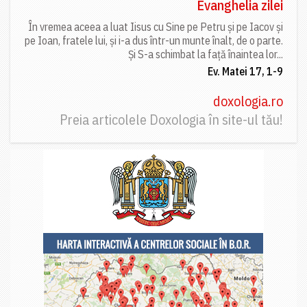
Evanghelia zilei
În vremea aceea a luat Iisus cu Sine pe Petru și pe Iacov și
pe Ioan, fratele lui, și i-a dus într-un munte înalt, de o parte.
Și S-a schimbat la față înaintea lor...
Ev. Matei 17, 1-9
doxologia.ro
Preia articolele Doxologia în site-ul tău!