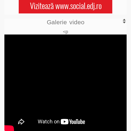
Galerie video
<p