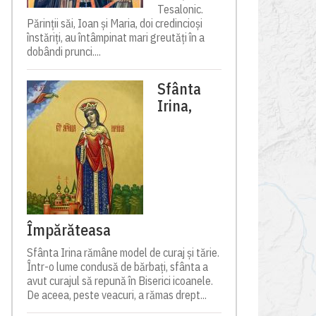
Tesalonic.
Părinții săi, Ioan și Maria, doi credincioși
înstăriți, au întâmpinat mari greutăți în a
dobândi prunci....
Sfânta
Irina,
Împărăteasa
Sfânta Irina rămâne model de curaj și tărie.
Într-o lume condusă de bărbați, sfânta a
avut curajul să repună în Biserici icoanele.
De aceea, peste veacuri, a rămas drept...