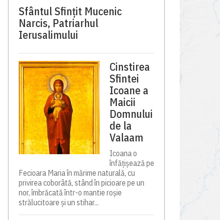
Sfântul Sfinţit Mucenic
Narcis, Patriarhul
Ierusalimului
Cinstirea
Sfintei
Icoane a
Maicii
Domnului
de la
Valaam
Icoana o
înfățișează pe
Fecioara Maria în mărime naturală, cu
privirea coborâtă, stând în picioare pe un
nor, îmbrăcată într-o mantie roșie
strălucitoare și un stihar...