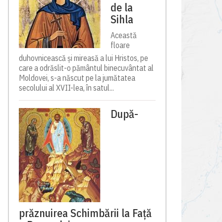
de la
Sihla
Această
floare
duhovnicească și mireasă a lui Hristos, pe
care a odrăslit-o pământul binecuvântat al
Moldovei, s-a născut pe la jumătatea
secolului al XVII-lea, în satul...
După-
prăznuirea Schimbării la Față