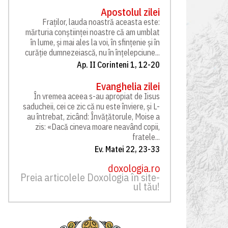
Apostolul zilei
Fraților, lauda noastră aceasta este:
mărturia conștiinței noastre că am umblat
în lume, și mai ales la voi, în sfințenie și în
curăție dumnezeiască, nu în înțelepciune...
Ap. II Corinteni 1, 12-20
Evanghelia zilei
În vremea aceea s-au apropiat de Iisus
saducheii, cei ce zic că nu este înviere, și L-
au întrebat, zicând: Învățătorule, Moise a
zis: «Dacă cineva moare neavând copii,
fratele...
Ev. Matei 22, 23-33
doxologia.ro
Preia articolele Doxologia în site-
ul tău!