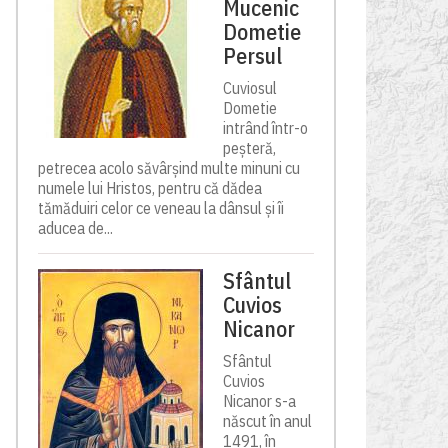
Mucenic
Dometie
Persul
Cuviosul
Dometie
intrând într-o
peșteră,
petrecea acolo săvârșind multe minuni cu
numele lui Hristos, pentru că dădea
tămăduiri celor ce veneau la dânsul și îi
aducea de...
Sfântul
Cuvios
Nicanor
Sfântul
Cuvios
Nicanor s-a
născut în anul
1491, în