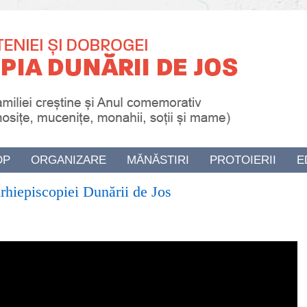
OP
ORGANIZARE
MĂNĂSTIRI
PROTOIERII
E
Arhiepiscopiei Dunării de Jos