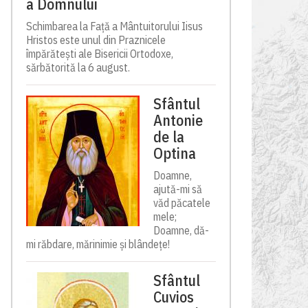
a Domnului
Schimbarea la Față a Mântuitorului Iisus
Hristos este unul din Praznicele
împărătești ale Bisericii Ortodoxe,
sărbătorită la 6 august.
Sfântul
Antonie
de la
Optina
Doamne,
ajută-mi să
văd păcatele
mele;
Doamne, dă-
mi răbdare, mărinimie şi blândeţe!
Sfântul
Cuvios