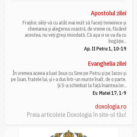
Apostolul zilei
Fraților, siliți-vă cu atât mai mult să faceți temeinice și
chemarea și alegerea voastră, de vreme ce, făcând
acestea, nu veți greși niciodată. Că așa vi se va da cu
bogăție...
Ap. II Petru 1, 10-19
Evanghelia zilei
În vremea aceea a luat Iisus cu Sine pe Petru și pe Iacov și
pe Ioan, fratele lui, și i-a dus într-un munte înalt, de o parte.
Și S-a schimbat la față înaintea lor...
Ev. Matei 17, 1-9
doxologia.ro
Preia articolele Doxologia în site-ul tău!