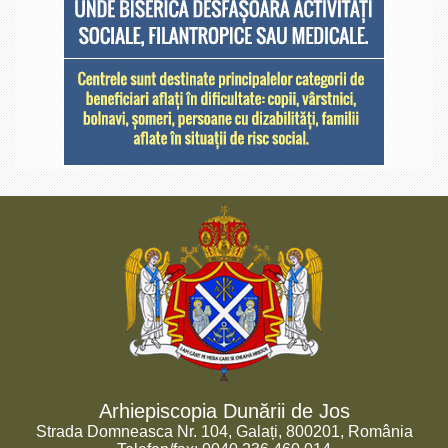
Arhiepiscopia Dunării de Jos
Strada Domneasca Nr. 104, Galați, 800201, România