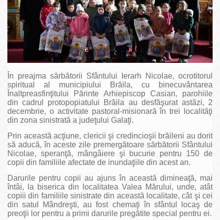
În preajma sărbătorii Sfântului Ierarh Nicolae, ocrotitorul
spiritual al municipiului Brăila, cu binecuvântarea
Înaltpreasfinţitului Părinte Arhiepiscop Casian, parohiile
din cadrul protopopiatului Brăila au desfăşurat astăzi, 2
decembrie, o activitate pastoral-misionară în trei localităţi
din zona sinistrată a judeţului Galaţi.
Prin această acţiune, clericii şi credincioşii brăileni au dorit
să aducă, în aceste zile premergătoare sărbătorii Sfântului
Nicolae, speranţă, mângâiere şi bucurie pentru 150 de
copii din familiile afectate de inundaţiile din acest an.
Darurile pentru copii au ajuns în această dimineaţă, mai
întâi, la biserica din localitatea Valea Mărului, unde, atât
copiii din familiile sinistrate din această localitate, cât şi cei
din satul Mândreşti, au fost chemaţi în sfântul locaş de
preoţii lor pentru a primi darurile pregătite special pentru ei.