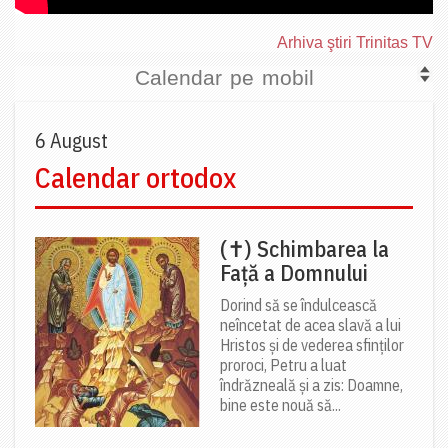
Arhiva ştiri Trinitas TV
Calendar pe mobil
6 August
Calendar ortodox
(✝) Schimbarea la
Față a Domnului
Dorind să se îndulcească
neîncetat de acea slavă a lui
Hristos și de vederea sfinților
proroci, Petru a luat
îndrăzneală și a zis: Doamne,
bine este nouă să...