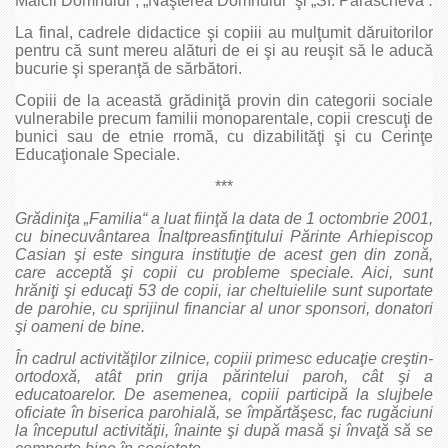
Maicii Domnului“, „Naşterea Domnului“ şi „Sf. Parascheva“
.
La final, cadrele didactice şi copiii au mulţumit dăruitorilor
pentru că sunt mereu alături de ei şi au reuşit să le aducă
bucurie şi speranţă de sărbători.
Copiii de la această grădiniţă provin din categorii sociale
vulnerabile precum familii monoparentale, copii crescuţi de
bunici sau de etnie rromă, cu dizabilităţi şi cu Cerinţe
Educaţionale Speciale.
***
Grădiniţa „Familia“ a luat fiinţă la data de 1 octombrie 2001,
cu binecuvântarea Înaltpreasfinţitului Părinte Arhiepiscop
Casian şi este singura instituţie de acest gen din zonă,
care acceptă şi copii cu probleme speciale. Aici, sunt
hrăniţi şi educaţi 53 de copii, iar cheltuielile sunt suportate
de parohie, cu sprijinul financiar al unor sponsori, donatori
şi oameni de bine.
În cadrul activităţilor zilnice, copiii primesc educaţie creştin-
ortodoxă, atât prin grija părintelui paroh, cât şi a
educatoarelor. De asemenea, copiii participă la slujbele
oficiate în biserica parohială, se împărtăşesc, fac rugăciuni
la începutul activităţii, înainte şi după masă şi învaţă să se