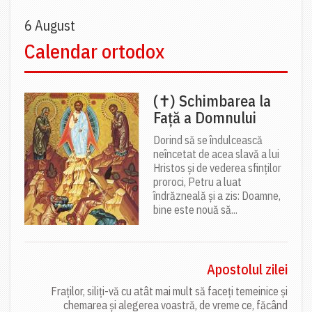
6 August
Calendar ortodox
(✝) Schimbarea la
Față a Domnului
Dorind să se îndulcească
neîncetat de acea slavă a lui
Hristos și de vederea sfinților
proroci, Petru a luat
îndrăzneală și a zis: Doamne,
bine este nouă să...
Apostolul zilei
Fraților, siliți-vă cu atât mai mult să faceți temeinice și
chemarea și alegerea voastră, de vreme ce, făcând