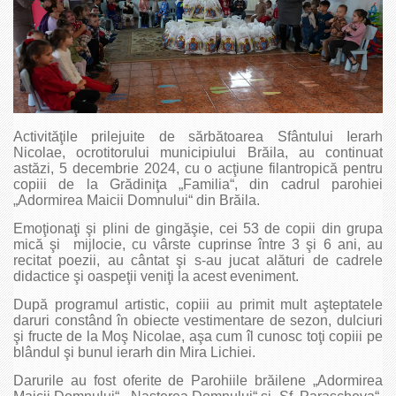
Activităţile prilejuite de sărbătoarea Sfântului Ierarh
Nicolae, ocrotitorului municipiului Brăila, au continuat
astăzi, 5 decembrie 2024, cu o acţiune filantropică pentru
copiii de la Grădiniţa „Familia“, din cadrul parohiei
„Adormirea Maicii Domnului“ din Brăila.
Emoţionaţi şi plini de gingăşie, cei 53 de copii din grupa
mică şi mijlocie, cu vârste cuprinse între 3 şi 6 ani, au
recitat poezii, au cântat şi s-au jucat alături de cadrele
didactice şi oaspeţii veniţi la acest eveniment.
După programul artistic, copiii au primit mult aşteptatele
daruri constând în obiecte vestimentare de sezon, dulciuri
şi fructe de la Moş Nicolae, aşa cum îl cunosc toţi copiii pe
blândul şi bunul ierarh din Mira Lichiei.
Darurile au fost oferite de Parohiile brăilene „Adormirea