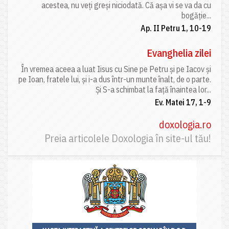
acestea, nu veți greși niciodată. Că așa vi se va da cu
bogăție...
Ap. II Petru 1, 10-19
Evanghelia zilei
În vremea aceea a luat Iisus cu Sine pe Petru și pe Iacov și
pe Ioan, fratele lui, și i-a dus într-un munte înalt, de o parte.
Și S-a schimbat la față înaintea lor...
Ev. Matei 17, 1-9
doxologia.ro
Preia articolele Doxologia în site-ul tău!