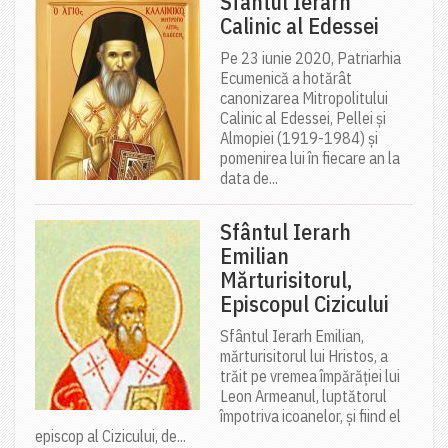
Sfântul Ierarh
Calinic al Edessei
Pe 23 iunie 2020, Patriarhia
Ecumenică a hotărât
canonizarea Mitropolitului
Calinic al Edessei, Pellei și
Almopiei (1919-1984) și
pomenirea lui în fiecare an la
data de...
Sfântul Ierarh
Emilian
Mărturisitorul,
Episcopul Cizicului
Sfântul Ierarh Emilian,
mărturisitorul lui Hristos, a
trăit pe vremea împărăției lui
Leon Armeanul, luptătorul
împotriva icoanelor, și fiind el
episcop al Cizicului, de...