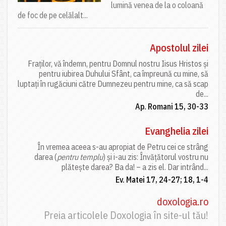
lumină venea de la o coloană
de foc de pe celălalt...
Apostolul zilei
Fraților, vă îndemn, pentru Domnul nostru Iisus Hristos și
pentru iubirea Duhului Sfânt, ca împreună cu mine, să
luptați în rugăciuni către Dumnezeu pentru mine, ca să scap
de...
Ap. Romani 15, 30-33
Evanghelia zilei
În vremea aceea s-au apropiat de Petru cei ce strâng
darea (
pentru templu
) și i-au zis: Învățătorul vostru nu
plătește darea? Ba da! – a zis el. Dar intrând...
Ev. Matei 17, 24-27; 18, 1-4
doxologia.ro
Preia articolele Doxologia în site-ul tău!