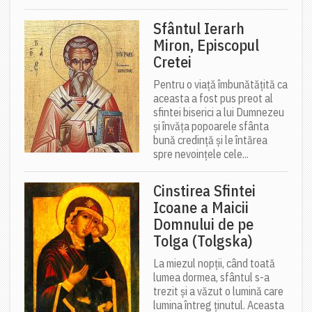
Sfântul Ierarh
Miron, Episcopul
Cretei
Pentru o viață îmbunătățită ca
aceasta a fost pus preot al
sfintei biserici a lui Dumnezeu
și învăța popoarele sfânta
bună credință și le întărea
spre nevoințele cele...
Cinstirea Sfintei
Icoane a Maicii
Domnului de pe
Tolga (Tolgska)
La miezul nopții, când toată
lumea dormea, sfântul s-a
trezit și a văzut o lumină care
lumina întreg ținutul. Aceasta