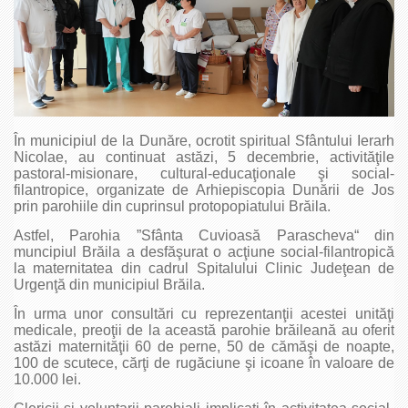
În municipiul de la Dunăre, ocrotit spiritual Sfântului Ierarh
Nicolae, au continuat astăzi, 5 decembrie, activităţile
pastoral-misionare, cultural-educaţionale şi social-
filantropice, organizate de Arhiepiscopia Dunării de Jos
prin parohiile din cuprinsul protopopiatului Brăila.
Astfel, Parohia ”Sfânta Cuvioasă Parascheva“ din
muncipiul Brăila a desfăşurat o acţiune social-filantropică
la maternitatea din cadrul Spitalului Clinic Judeţean de
Urgenţă din municipiul Brăila.
În urma unor consultări cu reprezentanţii acestei unităţi
medicale, preoţii de la această parohie brăileană au oferit
astăzi maternităţii 60 de perne, 50 de cămăşi de noapte,
100 de scutece, cărţi de rugăciune şi icoane în valoare de
10.000 lei.