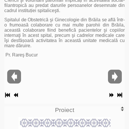
Clericii şi voluntarii parohiali implicați în activitatea social-
filantropică au predat darurile persoanelor desemnate din
cadrul instituției spitaliceşti.
Spitalul de Obstetrică şi Ginecologie din Brăila se află într-
o frumoasă colaborare cu mai multe parohii din Brăila,
această colaborare fiind benefică pacientelor şi copiilor
internaţi în acest spital, precum şi cadrelor medicale care
îşi desfășoară activitatea în această unitate medicală cu
mare dăruire.
Pr. Rareş Bucur
Proiect