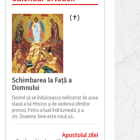
(✝)
Schimbarea la Față a
Domnului
Dorind să se îndulcească neîncetat de acea
slavă a lui Hristos și de vederea sfinților
proroci, Petru a luat îndrăzneală și a
zis: Doamne, bine este nouă să...
Apostolul zilei