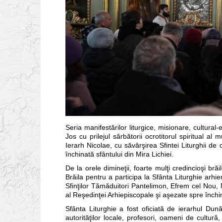
Seria manifestărilor liturgice, misionare, cultural
Jos cu prilejul sărbătorii ocrotitorul spiritual al
Ierarh Nicolae, cu săvârşirea Sfintei Liturghii de 
închinată sfântului din Mira Lichiei.
De la orele dimineţii, foarte mulţi credincioşi bră
Brăila pentru a participa la Sfânta Liturghie arhi
Sfinţilor Tămăduitori Pantelimon, Efrem cel Nou, 
al Reşedinţei Arhiepiscopale şi aşezate spre închi
Sfânta Liturghie a fost oficiată de ierarhul Dun
autorităţilor locale, profesori, oameni de cultură