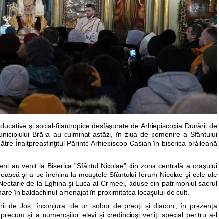
-educative şi social-filantropice desfăşurate de Arhiepiscopia Dunării de
 municipiului Brăila au culminat astăzi, în ziua de pomenire a Sfântului
către Înaltpreasfinţitul Părinte Arhiepiscop Casian în biserica brăileană
ileni au venit la Biserica ”Sfântul Nicolae” din zona centrală a oraşului
erească şi a se închina la moaştele Sfântului Ierarh Nicolae şi cele ale
Nectarie de la Eghina şi Luca al Crimeei, aduse din patrimoniul sacrul
nare în baldachinul amenajat în proximitatea locaşului de cult.
ării de Jos, înconjurat de un sobor de preoţi şi diaconi, în prezenţa
, precum şi a numeroşilor elevi şi credincioşi veniţi special pentru a-l