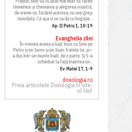
Fraților, siliți-vă cu atât mai mult să faceți
temeinice și chemarea și alegerea voastră,
de vreme ce, făcând acestea, nu veți greși
niciodată. Că așa vi se va da cu bogăție...
Ap. II Petru 1, 10-19
Evanghelia zilei
În vremea aceea a luat Iisus cu Sine pe
Petru și pe Iacov și pe Ioan, fratele lui, și i-
a dus într-un munte înalt, de o parte. Și S-a
schimbat la față înaintea lor...
Ev. Matei 17, 1-9
doxologia.ro
Preia articolele Doxologia în site-
ul tău!