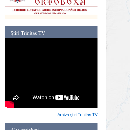
Ştiri Trinitas TV
Arhiva ştiri Trinitas TV
Alte emisiuni