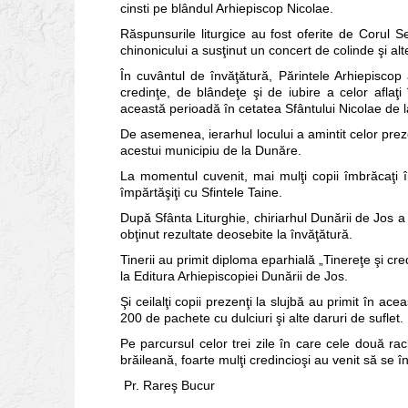
cinsti pe blândul Arhiepiscop Nicolae.
Răspunsurile liturgice au fost oferite de Corul S
chinonicului a susţinut un concert de colinde şi alt
În cuvântul de învăţătură, Părintele Arhiepiscop
credinţe, de blândeţe şi de iubire a celor aflaţi 
această perioadă în cetatea Sfântului Nicolae de 
De asemenea, ierarhul locului a amintit celor preze
acestui municipiu de la Dunăre.
La momentul cuvenit, mai mulţi copii îmbrăcaţi în
împărtăşiţi cu Sfintele Taine.
După Sfânta Liturghie, chiriarhul Dunării de Jos a p
obţinut rezultate deosebite la învăţătură.
Tinerii au primit diploma eparhială „Tinereţe şi cre
la Editura Arhiepiscopiei Dunării de Jos.
Şi ceilalţi copii prezenţi la slujbă au primit în a
200 de pachete cu dulciuri şi alte daruri de suflet.
Pe parcursul celor trei zile în care cele două ra
brăileană, foarte mulţi credincioşi au venit să se î
Pr. Rareş Bucur