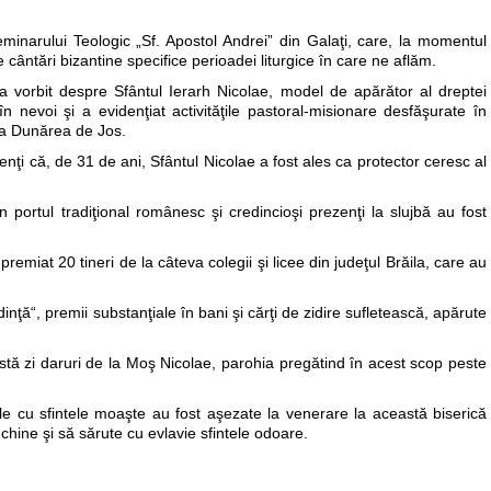
eminarului Teologic „Sf. Apostol Andrei” din Galaţi, care, la momentul
e cântări bizantine specifice perioadei liturgice în care ne aflăm.
 a vorbit despre Sfântul Ierarh Nicolae, model de apărător al dreptei
în nevoi şi a evidenţiat activităţile pastoral-misionare desfăşurate în
la Dunărea de Jos.
nţi că, de 31 de ani, Sfântul Nicolae a fost ales ca protector ceresc al
 portul tradiţional românesc şi credincioşi prezenţi la slujbă au fost
remiat 20 tineri de la câteva colegii şi licee din judeţul Brăila, care au
dinţă“, premii substanţiale în bani şi cărţi de zidire sufletească, apărute
ceastă zi daruri de la Moş Nicolae, parohia pregătind în acest scop peste
cle cu sfintele moaşte au fost aşezate la venerare la această biserică
nchine şi să sărute cu evlavie sfintele odoare.