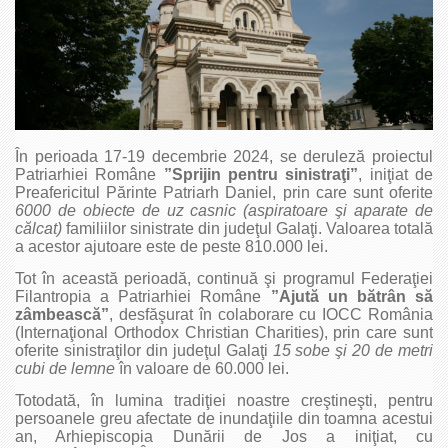
În perioada 17-19 decembrie 2024, se deruleză proiectul
Patriarhiei Române
”Sprijin pentru sinistraţi”
, iniţiat de
Preafericitul Părinte Patriarh Daniel, prin care sunt oferite
6000 de obiecte de uz casnic (aspiratoare şi aparate de
călcat)
familiilor sinistrate din judeţul Galaţi. Valoarea totală
a acestor ajutoare este de peste 810.000 lei.
Tot în această perioadă, continuă şi programul Federaţiei
Filantropia a Patriarhiei Române
”Ajută un bătrân să
zâmbească”
, desfăşurat în colaborare cu IOCC România
(Internaţional Orthodox Christian Charities), prin care sunt
oferite sinistraţilor din judeţul Galaţi
15 sobe şi 20 de metri
cubi de lemne
în valoare de 60.000 lei.
Totodată, în lumina tradiţiei noastre creştineşti, pentru
persoanele greu afectate de inundaţiile din toamna acestui
an, Arhiepiscopia Dunării de Jos a iniţiat, cu