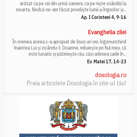
arătat ca pe cei din urmă oameni, ca pe niște osândiți la
moarte, fiindcă ne-am făcut priveliște lumii și îngerilor și...
Ap. I Corinteni 4, 9-16
Evanghelia zilei
În vremea aceea s-a apropiat de Iisus un om, îngenunchind
înaintea Lui și zicându-I: Doamne, miluiește pe fiul meu, că
este lunatic și pătimește rău, căci adesea cade în...
Ev. Matei 17, 14-23
doxologia.ro
Preia articolele Doxologia în site-ul tău!