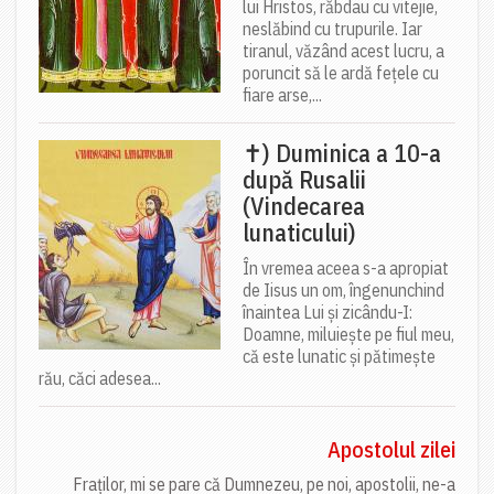
lui Hristos, răbdau cu vitejie,
neslăbind cu trupurile. Iar
tiranul, văzând acest lucru, a
poruncit să le ardă fețele cu
fiare arse,...
✝) Duminica a 10-a
după Rusalii
(Vindecarea
lunaticului)
În vremea aceea s-a apropiat
de Iisus un om, îngenunchind
înaintea Lui și zicându-I:
Doamne, miluiește pe fiul meu,
că este lunatic și pătimește
rău, căci adesea...
Apostolul zilei
Fraților, mi se pare că Dumnezeu, pe noi, apostolii, ne-a