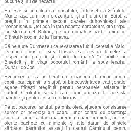
bucurie şi nu de necazuri.
Ea este şi ocrotitoarea monahilor, îndeosebi a Sfântului
Munte, aşa cum, prin prezenţa ei şi a Fiului ei în Egipt, a
pregătit în primele secole oazele duhovniceşti ale
monahismului, tot aşa în ţara noastră sărbătorim, din timpul
lui Mircea cel Bătrân, pe un monah isihast, luminător,
Sfântul Nicodim de la Tismana.
Să ne ajute Dumnezeu ca revărsarea iubirii cereşti a Maicii
Domnului nostru Iisus Hristos să devină temelie a
respectului, preţuirii şi iubirii de mamă în familie, în
Biserică şi în viaţa poporului român!”, a spus ierarhul
Dunării de Jos.
Evenimentul s-a încheiat cu împărţirea darurilor pentru
copiii participanţi la slujbă şi binecuvântarea tradiţionalei
agape frăţeşti pregătită pentru persoanele asistate în
cadrul Centrului social care funcţionează la această
parohie şi pentru ceilalți credincioși.
Pe tot parcursul anului, parohia oferă ajutoare consistente
semenilor nevoiaşi din cadrul unor centre de asistenţă
socială, iar în săptămâna premergătoare hramului, au fost
oferite pachete cu alimente şi alte daruri de sfintele
sărbători bătrânilor asistaţi în cadrul Căminului pentru