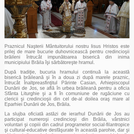
Praznicul Naşterii Mântuitorului nostru Iisus Hristos este
prilej de mare bucurie duhovnicească pentru credincioşii
brăileni întrucât impunătoarea biserică din inima
municipiului Brăila îşi sărbătoreşte hramul.
După tradiţie, bucuria hramului continuă la această
biserică brăileană şi în a doua zi după marele praznic,
întrucât Înaltpreasfinţitul Părinte Casian, Arhiepiscopul
Dunării de Jos, se află în urbea brăileană pentru a oficia
Sfânta Liturghie şi a fi în comuniune de rugăciune cu
clericii şi credincioşii din cel de-al doilea oraş mare al
Eparhiei Dunării de Jos, Brăila.
La slujba oficiată astăzi de ierarhul Dunării de Jos au
participat numeroşi credincioşi din Brăila, vârstnici
voluntari şi copiii din cadrul programelor social-filantropice
şi cultural-educative desfăşurate în această parohie, dar şi