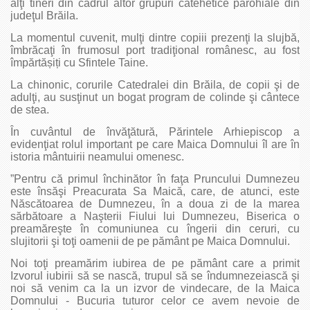
alţi tineri din cadrul altor grupuri catehetice parohiale din
judeţul Brăila.
La momentul cuvenit, mulţi dintre copiii prezenţi la slujbă,
îmbrăcaţi în frumosul port tradiţional românesc, au fost
împărtășiți cu Sfintele Taine.
La chinonic, corurile Catedralei din Brăila, de copii şi de
adulţi, au susţinut un bogat program de colinde şi cântece
de stea.
În cuvântul de învăţătură, Părintele Arhiepiscop a
evidenţiat rolul important pe care Maica Domnului îl are în
istoria mântuirii neamului omenesc.
”Pentru că primul închinător în faţa Pruncului Dumnezeu
este însăşi Preacurata Sa Maică, care, de atunci, este
Născătoarea de Dumnezeu, în a doua zi de la marea
sărbătoare a Naşterii Fiului lui Dumnezeu, Biserica o
preamăreşte în comuniunea cu îngerii din ceruri, cu
slujitorii şi toţi oamenii de pe pământ pe Maica Domnului.
Noi toţi preamărim iubirea de pe pământ care a primit
Izvorul iubirii să se nască, trupul să se îndumnezeiască şi
noi să venim ca la un izvor de vindecare, de la Maica
Domnului - Bucuria tuturor celor ce avem nevoie de