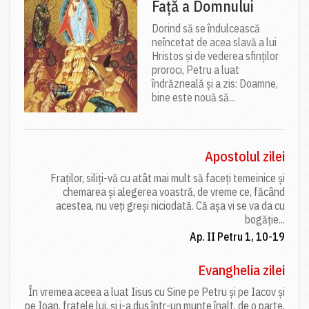
Față a Domnului
Dorind să se îndulcească
neîncetat de acea slavă a lui
Hristos și de vederea sfinților
proroci, Petru a luat
îndrăzneală și a zis: Doamne,
bine este nouă să...
Apostolul zilei
Fraților, siliți-vă cu atât mai mult să faceți temeinice și
chemarea și alegerea voastră, de vreme ce, făcând
acestea, nu veți greși niciodată. Că așa vi se va da cu
bogăție...
Ap. II Petru 1, 10-19
Evanghelia zilei
În vremea aceea a luat Iisus cu Sine pe Petru și pe Iacov și
pe Ioan, fratele lui, și i-a dus într-un munte înalt, de o parte.