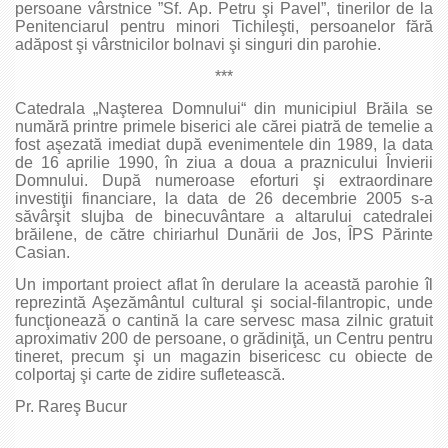
persoane vârstnice ”Sf. Ap. Petru şi Pavel”, tinerilor de la
Penitenciarul pentru minori Tichileşti, persoanelor fără
adăpost şi vârstnicilor bolnavi şi singuri din parohie.
***
Catedrala „Naşterea Domnului“ din municipiul Brăila se
numără printre primele biserici ale cărei piatră de temelie a
fost aşezată imediat după evenimentele din 1989, la data
de 16 aprilie 1990, în ziua a doua a praznicului Învierii
Domnului. După numeroase eforturi şi extraordinare
investiţii financiare, la data de 26 decembrie 2005 s-a
săvârşit slujba de binecuvântare a altarului catedralei
brăilene, de către chiriarhul Dunării de Jos, ÎPS Părinte
Casian.
Un important proiect aflat în derulare la această parohie îl
reprezintă Aşezământul cultural şi social-filantropic, unde
funcţionează o cantină la care servesc masa zilnic gratuit
aproximativ 200 de persoane, o grădiniţă, un Centru pentru
tineret, precum şi un magazin bisericesc cu obiecte de
colportaj şi carte de zidire sufletească.
Pr. Rareş Bucur