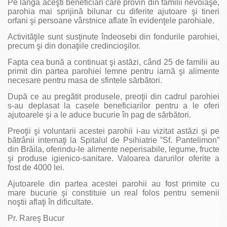
Pe lângă aceşti beneficiari care provin din familii nevoiaşe,
parohia mai sprijină bilunar cu diferite ajutoare şi tineri
orfani şi persoane vârstnice aflate în evidenţele parohiale.
Activităţile sunt susţinute îndeosebi din fondurile parohiei,
precum şi din donaţiile credincioşilor.
Fapta cea bună a continuat şi astăzi, când 25 de familii au
primit din partea parohiei lemne pentru iarnă şi alimente
necesare pentru masa de sfintele sărbători.
După ce au pregătit produsele, preoţii din cadrul parohiei
s-au deplasat la casele beneficiarilor pentru a le oferi
ajutoarele şi a le aduce bucurie în pag de sărbători.
Preoţii şi voluntarii acestei parohii i-au vizitat astăzi şi pe
bătrânii internaţi la Spitalul de Psihiatrie ”Sf. Pantelimon”
din Brăila, oferindu-le alimente neperisabile, legume, fructe
şi produse igienico-sanitare. Valoarea darurilor oferite a
fost de 4000 lei.
Ajutoarele din partea acestei parohii au fost primite cu
mare bucurie şi constituie un real folos pentru semenii
noştii aflaţi în dificultate.
Pr. Rareş Bucur