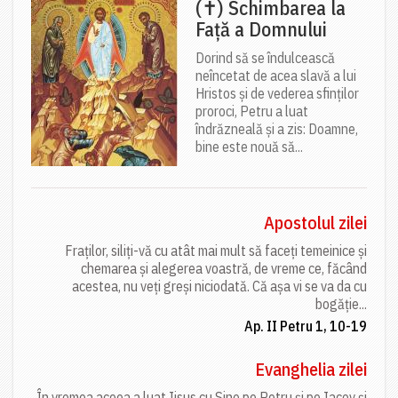
(✝) Schimbarea la
Față a Domnului
Dorind să se îndulcească
neîncetat de acea slavă a lui
Hristos și de vederea sfinților
proroci, Petru a luat
îndrăzneală și a zis: Doamne,
bine este nouă să...
Apostolul zilei
Fraților, siliți-vă cu atât mai mult să faceți temeinice și
chemarea și alegerea voastră, de vreme ce, făcând
acestea, nu veți greși niciodată. Că așa vi se va da cu
bogăție...
Ap. II Petru 1, 10-19
Evanghelia zilei
În vremea aceea a luat Iisus cu Sine pe Petru și pe Iacov și