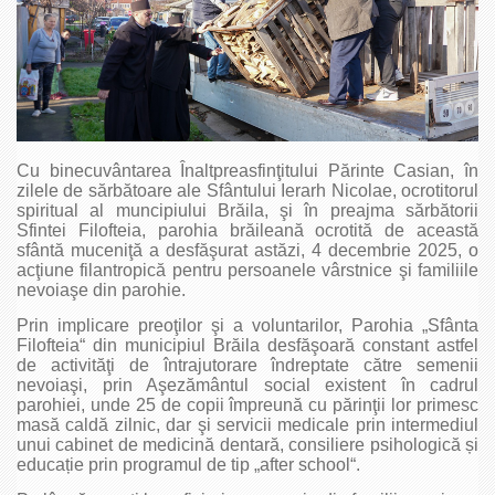
Cu binecuvântarea Înaltpreasfinţitului Părinte Casian, în
zilele de sărbătoare ale Sfântului Ierarh Nicolae, ocrotitorul
spiritual al muncipiului Brăila, şi în preajma sărbătorii
Sfintei Filofteia, parohia brăileană ocrotită de această
sfântă muceniţă a desfăşurat astăzi, 4 decembrie 2025, o
acţiune filantropică pentru persoanele vârstnice şi familiile
nevoiaşe din parohie.
Prin implicare preoţilor şi a voluntarilor, Parohia „Sfânta
Filofteia“ din municipiul Brăila desfăşoară constant astfel
de activităţi de întrajutorare îndreptate către semenii
nevoiaşi, prin Aşezământul social existent în cadrul
parohiei, unde 25 de copii împreună cu părinţii lor primesc
masă caldă zilnic, dar şi servicii medicale prin intermediul
unui cabinet de medicină dentară, consiliere psihologică și
educație prin programul de tip „after school“.