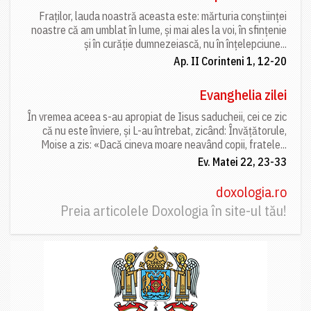
Fraților, lauda noastră aceasta este: mărturia conștiinței
noastre că am umblat în lume, și mai ales la voi, în sfințenie
și în curăție dumnezeiască, nu în înțelepciune...
Ap. II Corinteni 1, 12-20
Evanghelia zilei
În vremea aceea s-au apropiat de Iisus saducheii, cei ce zic
că nu este înviere, și L-au întrebat, zicând: Învățătorule,
Moise a zis: «Dacă cineva moare neavând copii, fratele...
Ev. Matei 22, 23-33
doxologia.ro
Preia articolele Doxologia în site-ul tău!