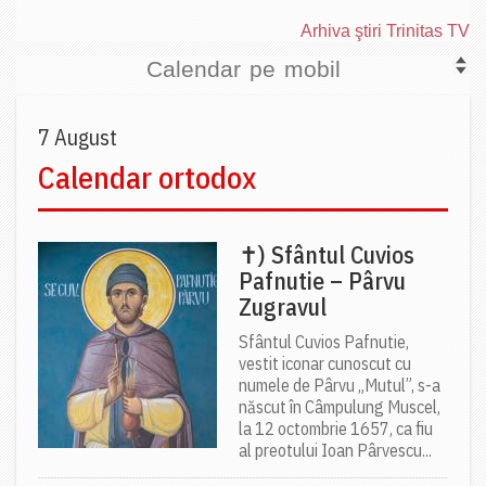
Arhiva ştiri Trinitas TV
Calendar pe mobil
7 August
Calendar ortodox
✝) Sfântul Cuvios
Pafnutie – Pârvu
Zugravul
Sfântul Cuvios Pafnutie,
vestit iconar cunoscut cu
numele de Pârvu „Mutul”, s-a
născut în Câmpulung Muscel,
la 12 octombrie 1657, ca fiu
al preotului Ioan Pârvescu...