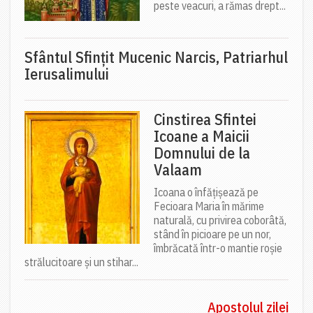
peste veacuri, a rămas drept...
Sfântul Sfinţit Mucenic Narcis, Patriarhul
Ierusalimului
Cinstirea Sfintei
Icoane a Maicii
Domnului de la
Valaam
Icoana o înfățișează pe
Fecioara Maria în mărime
naturală, cu privirea coborâtă,
stând în picioare pe un nor,
îmbrăcată într-o mantie roșie
strălucitoare și un stihar...
Apostolul zilei