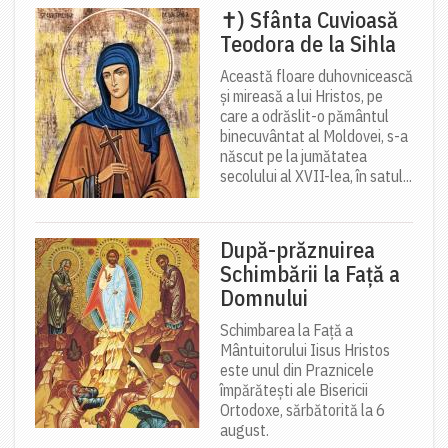
✝) Sfânta Cuvioasă
Teodora de la Sihla
Această floare duhovnicească
și mireasă a lui Hristos, pe
care a odrăslit-o pământul
binecuvântat al Moldovei, s-a
născut pe la jumătatea
secolului al XVII-lea, în satul...
După-prăznuirea
Schimbării la Față a
Domnului
Schimbarea la Față a
Mântuitorului Iisus Hristos
este unul din Praznicele
împărătești ale Bisericii
Ortodoxe, sărbătorită la 6
august.