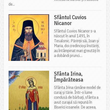
de...
Sfântul Cuvios
Nicanor
Sfântul Cuvios Nicanor s-a
născut în anul 1491, în
Tesalonic. Părinții săi, Ioan și
Maria, doi credincioși înstăriți,
au întâmpinat mari greutăți în
a dobândi prunci....
Sfânta Irina,
Împărăteasa
Sfânta Irina rămâne model de
curaj și tărie. Într-o lume
condusă de bărbați, sfânta a
avut curajul să repună în
Biserici icoanele. De aceea,