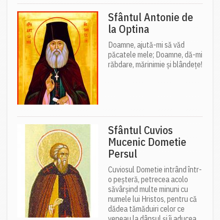
Sfântul Antonie de
la Optina
Doamne, ajută-mi să văd
păcatele mele; Doamne, dă-mi
răbdare, mărinimie şi blândeţe!
Sfântul Cuvios
Mucenic Dometie
Persul
Cuviosul Dometie intrând într-
o peșteră, petrecea acolo
săvârșind multe minuni cu
numele lui Hristos, pentru că
dădea tămăduiri celor ce
veneau la dânsul și îi aducea