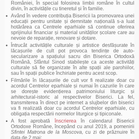
României, în special folosirea limbii române în cultul
divin, în activitățile cu tineretul și în familie.
Având în vedere contribuția Bisericii la promovarea unei
educații pentru unitate și demnitate națională s-a luat
hotărârea ca Centrele eparhiale să continue oferirea
sprijinului financiar și material unităților școlare care au
nevoie de reparație, renovare și dotare.
Întrucât activitățile culturale și artistice desfășurate în
lăcașurile de cult pot provoca tendințe de auto-
secularizare a spațiului sacru din Biserica Ortodoxă
Română, Sfântul Sinod stabilește ca aceste activități
culturale să fie organizate în alte spații ale parohiilor,
sau în spații publice închiriate pentru acest scop.
Filmările în lăcașurile de cult vor fi realizate doar cu
acordul Centrelor eparhiale și numai în cazurile în care
se dorește evidențierea patrimoniului liturgic și
arhitectural-istoric al respectivelor Biserici. La fel,
transmiterea în direct pe internet a slujbelor din biserici
va fi realizată doar cu acordul Centrelor eparhiale, cu
obligația respectării normelor liturgice și tipiconale.
A fost aprobată
înscrierea
în calendarul Bisericii
Ortodoxe Române, începând cu anul 2019, a pomenirii
Sfintei Matrona de la Moscova,
cu zi de prăznuire în
data de 2 mai;