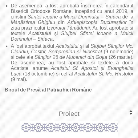
De asemenea, a fost aprobată înscrierea în calendarul
Bisericii Ortodoxe Române, începând cu anul 2019, a
cinstirii
Sfintei Icoane a Maicii Domnului – Siriaca
de la
Mănăstirea Ghighiu
din
Arhiepiscopia Bucure
știlor
în
ziua praznicului
Izvorului Tămăduirii
. Au fost aprobate și
textele
Acatistului
și
Slujbei Sfintei Icoane a Maicii
Domnului – Siriaca
.
A fost aprobat textul
Acatistului
și al
Slujbei Sfin
ților Mc.
Claudiu, Castor, Sempronian
și Nicostrat
(9 noiembrie)
și cele ale
Sfin
ților 26 de Mucenici din Go
ția
(26 martie).
De asemenea, au fost aprobate și textele a două
Acatiste, anume
Acatistul Sf. Apostol
și Evanghelist
Luca
(18 octombrie) și cel al
Acatistului Sf. Mc. Hristofor
(9 mai).
Biroul de Presă al Patriarhiei Române
Proiect