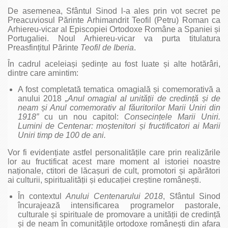
De asemenea, Sfântul Sinod l-a ales prin vot secret pe
Preacuviosul Părinte Arhimandrit Teofil (Petru) Roman ca
Arhiereu-vicar al Episcopiei Ortodoxe Române a Spaniei și
Portugaliei. Noul Arhiereu-vicar va purta titulatura
Preasfințitul Părinte
Teofil de Iberia
.
În cadrul aceleiași ședințe au fost luate și alte hotărâri,
dintre care amintim:
A fost completată tematica omagială și comemorativă a
anului 2018
„Anul omagial al unită
ții de credin
ță
și de
neam
și Anul comemorativ al făuritorilor Marii Uniri din
1918”
cu un nou capitol:
Consecin
țele Marii Uniri.
Lumini de Centenar: mo
ștenitori
și fructificatori ai Marii
Uniri timp de 100 de ani.
Vor fi evidențiate astfel personalitățile care prin realizările
lor au fructificat acest mare moment al istoriei noastre
naționale, ctitori de lăcașuri de cult, promotori și apărători
ai culturii, spiritualității și educației creștine românești.
În contextul
Anului Centenarului 2018
, Sfântul Sinod
încurajează intensificarea programelor pastorale,
culturale și spirituale de promovare a unității de credință
și de neam în comunitățile ortodoxe românești din afara