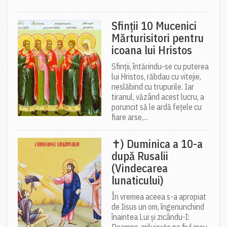
Sfinții 10 Mucenici
Mărturisitori pentru
icoana lui Hristos
Sfinții, întărindu-se cu puterea
lui Hristos, răbdau cu vitejie,
neslăbind cu trupurile. Iar
tiranul, văzând acest lucru, a
poruncit să le ardă fețele cu
fiare arse,...
✝) Duminica a 10-a
după Rusalii
(Vindecarea
lunaticului)
În vremea aceea s-a apropiat
de Iisus un om, îngenunchind
înaintea Lui și zicându-I:
Doamne, miluiește pe fiul meu,