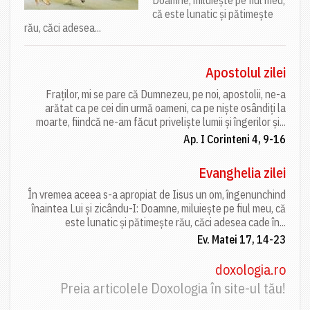
că este lunatic și pătimește
rău, căci adesea...
Apostolul zilei
Fraților, mi se pare că Dumnezeu, pe noi, apostolii, ne-a
arătat ca pe cei din urmă oameni, ca pe niște osândiți la
moarte, fiindcă ne-am făcut priveliște lumii și îngerilor și...
Ap. I Corinteni 4, 9-16
Evanghelia zilei
În vremea aceea s-a apropiat de Iisus un om, îngenunchind
înaintea Lui și zicându-I: Doamne, miluiește pe fiul meu, că
este lunatic și pătimește rău, căci adesea cade în...
Ev. Matei 17, 14-23
doxologia.ro
Preia articolele Doxologia în site-ul tău!