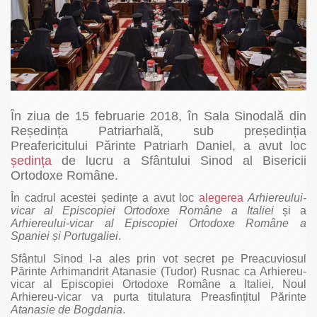
În ziua de 15 februarie 2018, în Sala Sinodală din
Reședința Patriarhală, sub președinția
Preafericitului Părinte Patriarh Daniel, a avut loc
ședința
de lucru a Sfântului Sinod al Bisericii
Ortodoxe Române.
În cadrul acestei ședințe a avut loc
alegerea
Arhiereului-
vicar al Episcopiei Ortodoxe Române a Italiei
și a
Arhiereului-vicar al Episcopiei Ortodoxe Române a
Spaniei
și Portugaliei
.
Sfântul Sinod l-a ales prin vot secret pe Preacuviosul
Părinte Arhimandrit Atanasie (Tudor) Rusnac ca Arhiereu-
vicar al Episcopiei Ortodoxe Române a Italiei. Noul
Arhiereu-vicar va purta titulatura Preasfințitul Părinte
Atanasie de Bogdania
.