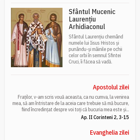
Sfântul Mucenic
Laurențiu
Arhidiaconul
Sfântul Laurențiu chemând
numele lui Iisus Hristos și
punându-și mâinile pe ochii
celor orbi în semnul Sfintei
Cruci, îi făcea să vadă.
Apostolul zilei
Fraților, v-am scris vouă aceasta, ca nu cumva, la venirea
mea, să am întristare de la aceia care trebuie să mă bucure,
fiind încredințat despre voi toți că bucuria mea este și...
Ap. II Corinteni 2, 3-15
Evanghelia zilei