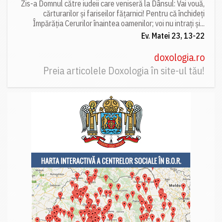
Zis-a Domnul către iudeii care veniseră la Dânsul: Vai vouă,
cărturarilor și fariseilor fățarnici! Pentru că închideți
Împărăția Cerurilor înaintea oamenilor; voi nu intrați și...
Ev. Matei 23, 13-22
doxologia.ro
Preia articolele Doxologia în site-ul tău!