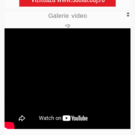
Galerie video
<p