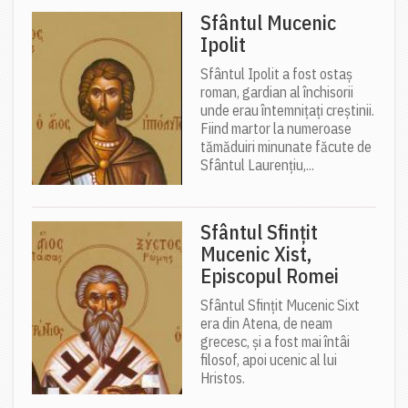
Sfântul Mucenic
Ipolit
Sfântul Ipolit a fost ostaș
roman, gardian al închisorii
unde erau întemnițați creștinii.
Fiind martor la numeroase
tămăduiri minunate făcute de
Sfântul Laurențiu,...
Sfântul Sfințit
Mucenic Xist,
Episcopul Romei
Sfântul Sfințit Mucenic Sixt
era din Atena, de neam
grecesc, și a fost mai întâi
filosof, apoi ucenic al lui
Hristos.