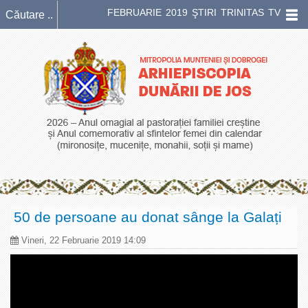
FEBRUARIE 2019 ŞTIRI TRINITAS TV
50 de persoane au donat sânge la Galați
Vineri, 22 Februarie 2019 14:09