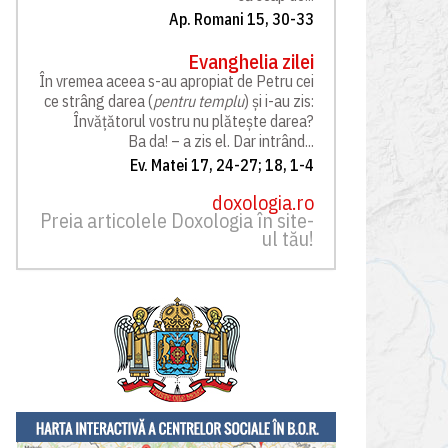
Ap. Romani 15, 30-33
Evanghelia zilei
În vremea aceea s-au apropiat de Petru cei
ce strâng darea (
pentru templu
) și i-au zis:
Învățătorul vostru nu plătește darea?
Ba da! – a zis el. Dar intrând...
Ev. Matei 17, 24-27; 18, 1-4
doxologia.ro
Preia articolele Doxologia în site-
ul tău!