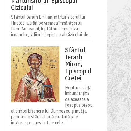
Mărturisitorul, Episcopul
Cizicului
Sfântul Ierarh Emilian, mărturisitorul lui
Hristos, a trăit pe vremea împărăției lui
Leon Armeanul, luptătorul împotriva
icoanelor, și fiind el episcop al Cizicului, de...
Sfântul
Ierarh
Miron,
Episcopul
Cretei
Pentru o viață
îmbunătățită
ca aceasta a
fost pus preot
al sfintei biserici a lui Dumnezeu și învăța
popoarele sfânta bună credință și le
întărea spre nevoințele cele...