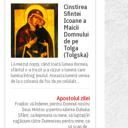
Cinstirea
Sfintei
Icoane a
Maicii
Domnului
de pe
Tolga
(Tolgska)
La miezul nopții, când toată lumea dormea,
sfântul s-a trezit și a văzut o lumină care
lumina întreg ținutul. Aceasta lumină venea
de la o coloană de foc de pe celălalt...
Apostolul zilei
Fraților, vă îndemn, pentru Domnul nostru
Iisus Hristos și pentru iubirea Duhului
Sfânt, ca împreună cu mine, să luptați în
rugăciuni către Dumnezeu pentru mine, ca
să scap de...