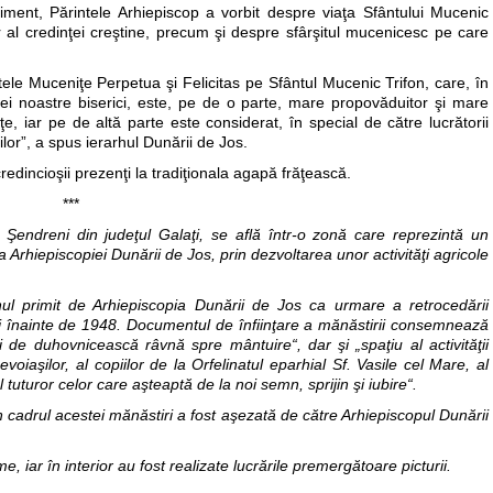
iment, Părintele Arhiepiscop a vorbit despre viaţa Sfântului Mucenic
 al credinţei creştine, precum şi despre sfârşitul mucenicesc pe care
ntele Muceniţe Perpetua şi Felicitas pe Sfântul Mucenic Trifon, care, în
fintei noastre biserici, este, pe de o parte, mare propovăduitor şi mare
e, iar pe de altă parte este considerat, în special de către lucrătorii
inilor”, a spus ierarhul Dunării de Jos.
 credincioşii prezenţi la tradiţionala agapă frăţească.
***
Şendreni din judeţul Galaţi, se află într-o zonă care reprezintă un
a Arhiepiscopiei Dunării de Jos, prin dezvoltarea unor activităţi agricole
nul primit de Arhiepiscopia Dunării de Jos ca urmare a retrocedării
ii înainte de 1948. Documentul de înfiinţare a mănăstirii consemnează
 de duhovnicească râvnă spre mântuire“, dar şi „spaţiu al activităţii
nevoiaşilor, al copiilor de la Orfelinatul eparhial Sf. Vasile cel Mare, al
 tuturor celor care aşteaptă de la noi semn, sprijin şi iubire“.
în cadrul acestei mănăstiri a fost aşezată de către Arhiepiscopul Dunării
me, iar în interior au fost realizate lucrările premergătoare picturii.