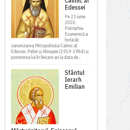
Calinic al
Edessei
Pe 23 iunie
2020,
Patriarhia
Ecumenică a
hotărât
canonizarea Mitropolitului Calinic al
Edessei, Pellei și Almopiei (1919-1984) și
pomenirea lui în fiecare an la data de...
Sfântul
Ierarh
Emilian