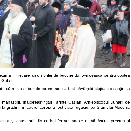
ezintă în fiecare an un prilej de bucurie duhovnicească pentru obştea
 Galaţi.
i de către un sobor de ieromonahi a fost săvârşită slujba de sfinţire a
 mănăstirii, Înaltpreasfinţitul Părinte Casian, Arhiepiscopul Dunării de
 şi la grădini, în cadrul căreia a fost citită rugăciunea Sfântului Mucenic
cipat şi ostenitorii din cadrul fermei anexe a mănăstirii, precum şi