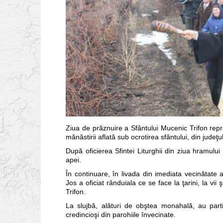
Ziua de prăznuire a Sfântului Mucenic Trifon repr
mănăstirii aflată sub ocrotirea sfântului, din judeţul
După oficierea Sfintei Liturghii din ziua hramulu
apei.
În continuare, în livada din imediata vecinătate a
Jos a oficiat rânduiala ce se face la ţarini, la vii
Trifon.
La slujbă, alături de obştea monahală, au parti
credincioşi din parohiile învecinate.