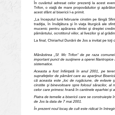
În cuvântul adresat celor prezenţi la acest even
Trifon, o viaţă de mare propovăduitor şi apărător
acest sfânt al bisericii l-a primit.
„La începutul lunii februarie cinstim pe lângă Sfi
tradiţia, în învăţătura şi în viaţa liturgică ale s
mucenic pentru apărarea sfintei şi dreptei credinţ
pământului, ocrotitorul viilor, al livezilor şi al grăd
La final, Chiriarhul Dunării de Jos a invitat pe toţi
Mănăstirea „Sf. Mc Trifon“ de pe raza comunei 
important punct de susţinere a operei filantropice 
sistematice.
Aceasta a fost înfiinţată în anul 2001, pe tere
suprafeţelor de pământ care au aparţinut Biseric
că aceasta este „loc de rugăciune, de evlavie şi
cinstite şi binevoitoare spre folosul săracilor, al 
celor care primesc hrană în cantinele eparhiei şi al
Piatra de temelie a bisericii care se construieşte 
de Jos la data de 7 mai 2001.
În prezent noul locaş de cult este ridicat în întregi