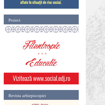
Proiect
Revista arhiepiscopiei