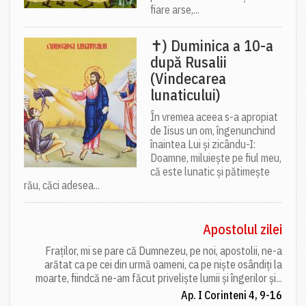
fiare arse,...
✝) Duminica a 10-a
după Rusalii
(Vindecarea
lunaticului)
În vremea aceea s-a apropiat
de Iisus un om, îngenunchind
înaintea Lui și zicându-I:
Doamne, miluiește pe fiul meu,
că este lunatic și pătimește
rău, căci adesea...
Apostolul zilei
Fraților, mi se pare că Dumnezeu, pe noi, apostolii, ne-a
arătat ca pe cei din urmă oameni, ca pe niște osândiți la
moarte, fiindcă ne-am făcut priveliște lumii și îngerilor și...
Ap. I Corinteni 4, 9-16