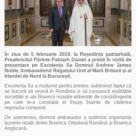
În ziua de 5 februarie 2019, la Re
ș
edin
ț
a patriarhală,
Preafericitul Părinte Patriarh Daniel a primit în vizită de
prezentare pe Excelen
ț
a Sa Domnul Andrew James
Noble, Ambasadorul Regatului Unit al Marii Britanii şi al
Irlandei de Nord la Bucure
ș
ti.
Excelența Sa a mulțumit pentru primire, subliniind faptul că
se bucură să revină în România și să cunoască realitățile
societății și ale Bisericii noastre eliberate de constrângerile
pe care le-a constatat el însuși înainte de căderea
regimului comunist.
De asemenea, domnul ambasador a subliniat importanța
bunelor relații dintre Biserica Ortodoxă Română şi Biserica
Anglicană.