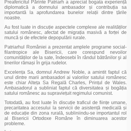
Preafericitul Părinte Patriarh a apreciat bogata experiență
diplomatică a domnului ambasador și contribuția sa
importantă la aprofundarea bunelor relații dintre țările
noastre.
Au fost luate in discuție aspectele complexe ale realităților
satului românesc, afectat de migrația masivă a forței de
muncă și de efectele depopulării rurale.
Patriarhul României a prezentat amplele programe social-
filantropice ale Bisericii, care corespund nevoilor
comunităților de la sate, îndeosebi în rândul bătrânilor şi al
tinerilor rămași în grija rudelor.
Excelența Sa, domnul Andrew Noble, a amintit faptul că
unul dintre marii ambasadori ai valorilor satului românesc
este chiar Alteța Sa Regală Charles, Prințul de Wales.
Ambasadorul a subliniat faptul că diversitatea și bogăția
satului românesc au supraviețuit regimului comunist.
Totodată, au fost luate în discuție traficul de ființe umane,
precaritatea accesului la servicii de asistență medicală și
de educație din zona rurală, subliniindu-se importantul rol
al Bisericii Ortodoxe Române în diminuarea acestor
probleme.