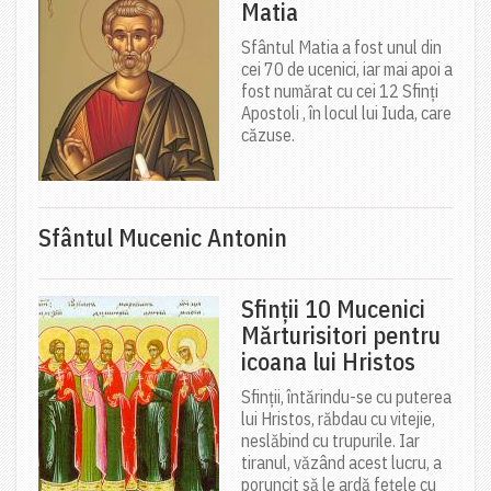
Matia
Sfântul Matia a fost unul din
cei 70 de ucenici, iar mai apoi a
fost numărat cu cei 12 Sfinți
Apostoli , în locul lui Iuda, care
căzuse.
Sfântul Mucenic Antonin
Sfinții 10 Mucenici
Mărturisitori pentru
icoana lui Hristos
Sfinții, întărindu-se cu puterea
lui Hristos, răbdau cu vitejie,
neslăbind cu trupurile. Iar
tiranul, văzând acest lucru, a
poruncit să le ardă fețele cu