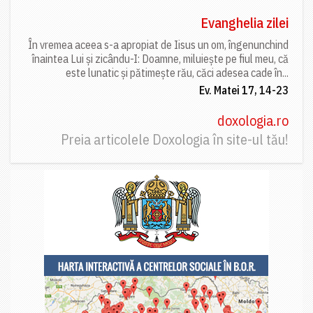
Evanghelia zilei
În vremea aceea s-a apropiat de Iisus un om, îngenunchind
înaintea Lui și zicându-I: Doamne, miluiește pe fiul meu, că
este lunatic și pătimește rău, căci adesea cade în...
Ev. Matei 17, 14-23
doxologia.ro
Preia articolele Doxologia în site-ul tău!