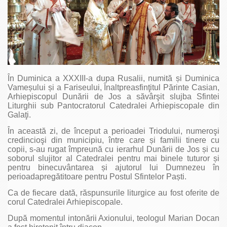
În Duminica a XXXIII-a dupa Rusalii, numită și Duminica
Vameșului și a Fariseului, Înaltpreasfinţitul Părinte Casian,
Arhiepiscopul Dunării de Jos a săvârşit slujba Sfintei
Liturghii sub Pantocratorul Catedralei Arhiepiscopale din
Galaţi.
În această zi, de început a perioadei Triodului, numeroşi
credincioşi din municipiu, între care și familii tinere cu
copii, s-au rugat împreună cu ierarhul Dunării de Jos și cu
soborul slujitor al Catedralei pentru mai binele tuturor și
pentru binecuvântarea și ajutorul lui Dumnezeu în
perioadapregătitoare pentru Postul Sfintelor Paști.
Ca de fiecare dată, răspunsurile liturgice au fost oferite de
corul Catedralei Arhiepiscopale.
După momentul intonării Axionului, teologul Marian Docan