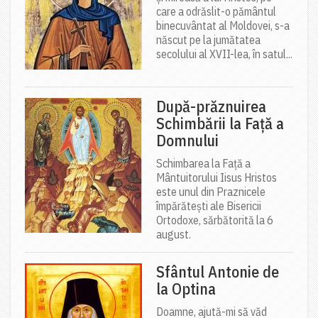
care a odrăslit-o pământul
binecuvântat al Moldovei, s-a
născut pe la jumătatea
secolului al XVII-lea, în satul...
După-prăznuirea
Schimbării la Față a
Domnului
Schimbarea la Față a
Mântuitorului Iisus Hristos
este unul din Praznicele
împărătești ale Bisericii
Ortodoxe, sărbătorită la 6
august.
Sfântul Antonie de
la Optina
Doamne, ajută-mi să văd