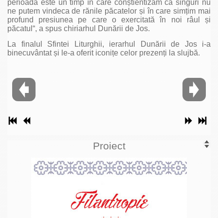
perioadă este un timp în care conștientizăm că singuri nu
ne putem vindeca de rănile păcatelor și în care simțim mai
profund presiunea pe care o exercitată în noi râul și
păcatul“, a spus chiriarhul Dunării de Jos.
La finalul Sfintei Liturghii, ierarhul Dunării de Jos i-a
binecuvântat și le-a oferit iconițe celor prezenți la slujbă.
Proiect