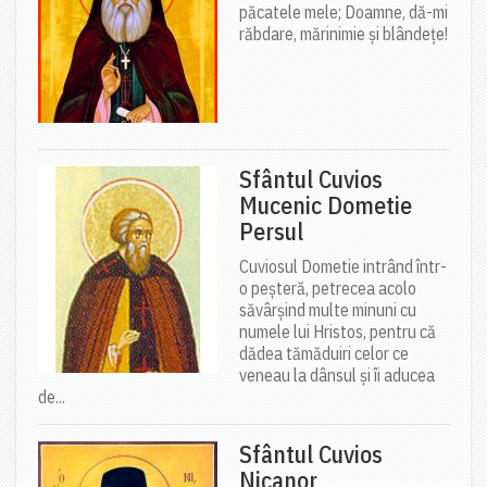
păcatele mele; Doamne, dă-mi
răbdare, mărinimie şi blândeţe!
Sfântul Cuvios
Mucenic Dometie
Persul
Cuviosul Dometie intrând într-
o peșteră, petrecea acolo
săvârșind multe minuni cu
numele lui Hristos, pentru că
dădea tămăduiri celor ce
veneau la dânsul și îi aducea
de...
Sfântul Cuvios
Nicanor