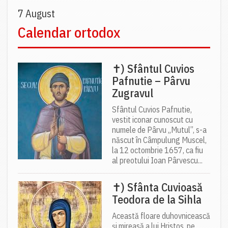
7 August
Calendar ortodox
✝) Sfântul Cuvios
Pafnutie – Pârvu
Zugravul
Sfântul Cuvios Pafnutie,
vestit iconar cunoscut cu
numele de Pârvu „Mutul”, s-a
născut în Câmpulung Muscel,
la 12 octombrie 1657, ca fiu
al preotului Ioan Pârvescu...
✝) Sfânta Cuvioasă
Teodora de la Sihla
Această floare duhovnicească
și mireasă a lui Hristos, pe