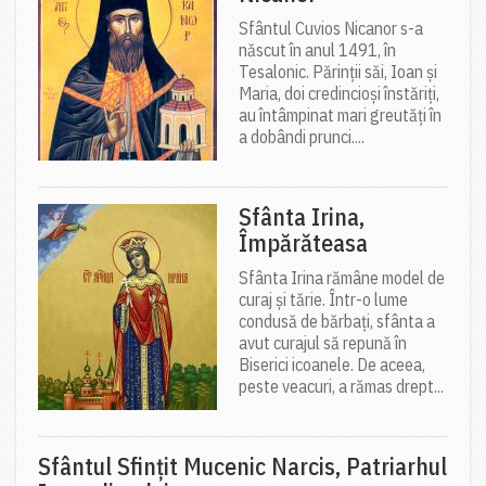
Sfântul Cuvios Nicanor s-a
născut în anul 1491, în
Tesalonic. Părinții săi, Ioan și
Maria, doi credincioși înstăriți,
au întâmpinat mari greutăți în
a dobândi prunci....
Sfânta Irina,
Împărăteasa
Sfânta Irina rămâne model de
curaj și tărie. Într-o lume
condusă de bărbați, sfânta a
avut curajul să repună în
Biserici icoanele. De aceea,
peste veacuri, a rămas drept...
Sfântul Sfinţit Mucenic Narcis, Patriarhul