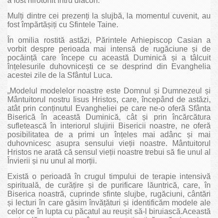
a fost hirotonit întru diacon.
Mulți dintre cei prezenți la slujbă, la momentul cuvenit, au
fost împărtășiți cu Sfintele Taine.
În omilia rostită astăzi, Părintele Arhiepiscop Casian a
vorbit despre perioada mai intensă de rugăciune și de
pocăință care începe cu această Duminică și a tâlcuit
înțelesurile duhovnicești ce se desprind din Evanghelia
acestei zile de la Sfântul Luca.
„Modelul modelelor noastre este Domnul și Dumnezeul și
Mântuitorul nostru Iisus Hristos, care, începând de astăzi,
atât prin conținutul Evangheliei pe care ne-o oferă Sfânta
Biserică în această Duminică, cât și prin încărcătura
sufletească în interiorul slujirii Bisericii noastre, ne oferă
posibilitatea de a primi un înțeles mai adânc și mai
duhovnicesc asupra sensului vieții noastre. Mântuitorul
Hristos ne arată că sensul vieții noastre trebui să fie unul al
Învierii și nu unul al morții.
Există o perioadă în crugul timpului de terapie intensivă
spirituală, de curățire și de purificare lăuntrică, care, în
Biserica noastră, cuprinde sfinte slujbe, rugăciuni, cântări
și lecturi în care găsim învățături și identificăm modele ale
celor ce în lupta cu păcatul au reușit să-l biruiască.Această