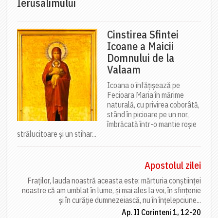
Ierusalimului
Cinstirea Sfintei
Icoane a Maicii
Domnului de la
Valaam
Icoana o înfățișează pe
Fecioara Maria în mărime
naturală, cu privirea coborâtă,
stând în picioare pe un nor,
îmbrăcată într-o mantie roșie
strălucitoare și un stihar...
Apostolul zilei
Fraților, lauda noastră aceasta este: mărturia conștiinței
noastre că am umblat în lume, și mai ales la voi, în sfințenie
și în curăție dumnezeiască, nu în înțelepciune...
Ap. II Corinteni 1, 12-20