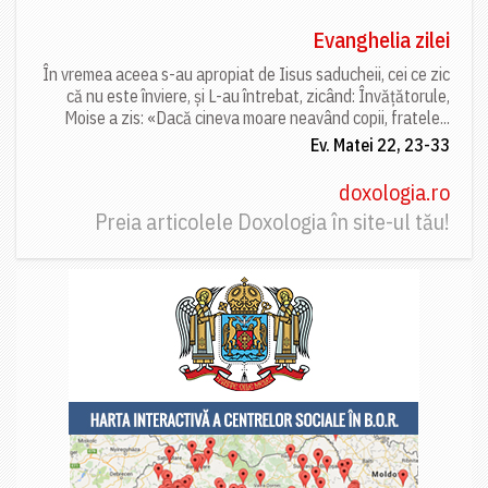
Evanghelia zilei
În vremea aceea s-au apropiat de Iisus saducheii, cei ce zic
că nu este înviere, și L-au întrebat, zicând: Învățătorule,
Moise a zis: «Dacă cineva moare neavând copii, fratele...
Ev. Matei 22, 23-33
doxologia.ro
Preia articolele Doxologia în site-ul tău!