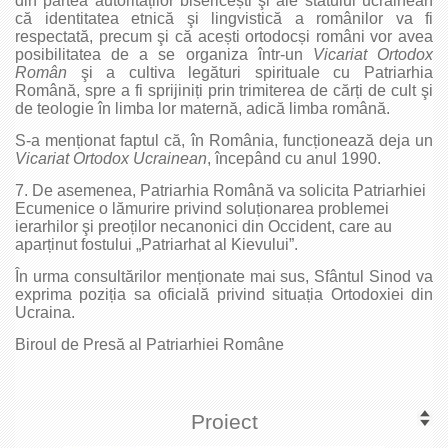
din partea autorităților bisericești şi ale statului ucrainean
că identitatea etnică şi lingvistică a românilor va fi
respectată, precum şi că acești ortodocși români vor avea
posibilitatea de a se organiza într-un
Vicariat Ortodox
Român
şi a cultiva legături spirituale cu Patriarhia
Română, spre a fi sprijiniți prin trimiterea de cărți de cult şi
de teologie în limba lor maternă, adică limba română.
S-a menționat faptul că, în România, funcționează deja un
Vicariat Ortodox Ucrainean
, începând cu anul 1990.
7. De asemenea, Patriarhia Română va solicita Patriarhiei
Ecumenice o lămurire privind soluționarea problemei
ierarhilor şi preoților necanonici din Occident, care au
aparținut fostului „Patriarhat al Kievului”.
În urma consultărilor menționate mai sus, Sfântul Sinod va
exprima poziția sa oficială privind situația Ortodoxiei din
Ucraina.
Biroul de Presă al Patriarhiei Române
Proiect