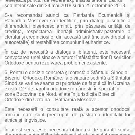
reiterează punctul de vedere exprimat anterior în cadrul
ședințelor sale din 24 mai 2018 și din 25 octombrie 2018.
S-a recomandat atunci ca Patriarhia Ecumenică şi
Patriarhia Moscovei să identifice, prin dialog, o soluție a
diferendului bisericesc amintit, prin păstrarea unității de
credință, respectarea libertății administrativ-pastorale a
clerului şi credincioșilor din această țară (inclusiv dreptul la
autocefalie) și restabilirea comuniunii euharistice.
În caz de nereușită a dialogului bilateral, este necesară
convocarea unei sinaxe a tuturor întâistătătorilor Bisericilor
Ortodoxe pentru rezolvarea problemei existente.
6. Pentru o decizie concretă şi corectă a Sfântului Sinod al
Bisericii Ortodoxe Române, la o viitoare ședință a Sfântului
Sinod se va ține seama cu prioritate de faptul că în Ucraina
există 127 de parohii ortodoxe românești, în special în
zona Bucovinei de Nord, aflate în jurisdicția Bisericii
Ortodoxe din Ucraina – Patriarhia Moscovei.
Este necesară o consultare reală a acestor ortodocși
români, care sunt preocupați de păstrarea identității lor
etnice şi lingvistice.
În acest sens, este necesară obținerea de garanții scrise