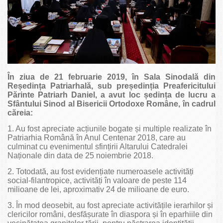
În ziua de 21 februarie 2019, în Sala Sinodală din
Re
ședin
ța Patriarhală, sub pre
ședin
ția Preafericitului
Părinte Patriarh Daniel, a avut loc
ședin
ța de lucru a
Sfântului Sinod al Bisericii Ortodoxe Române, în cadrul
căreia:
1. Au fost apreciate acțiunile bogate și multiple realizate în
Patriarhia Română în Anul Centenar 2018, care au
culminat cu evenimentul sfințirii Altarului Catedralei
Naționale din data de 25 noiembrie 2018.
2. Totodată, au fost evidențiate numeroasele activități
social-filantropice, activități în valoare de peste 114
milioane de lei, aproximativ 24 de milioane de euro.
3. În mod deosebit, au fost apreciate activitățile ierarhilor și
clericilor români, desfășurate în diaspora și în eparhiile din