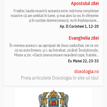
Apostolul zilei
Fraților, lauda noastră aceasta este: mărturia conștiinței
noastre că am umblat în lume, și mai ales la voi, în sfințenie
și în curăție dumnezeiască, nu în înțelepciune...
Ap. II Corinteni 1, 12-20
Evanghelia zilei
În vremea aceea s-au apropiat de Iisus saducheii, cei ce zic
că nu este înviere, și L-au întrebat, zicând: Învățătorule,
Moise a zis: «Dacă cineva moare neavând copii, fratele...
Ev. Matei 22, 23-33
doxologia.ro
Preia articolele Doxologia în site-ul tău!