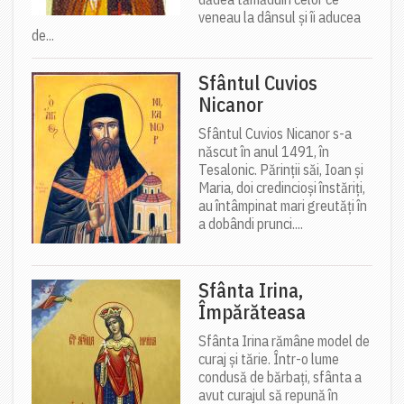
veneau la dânsul și îi aducea
de...
Sfântul Cuvios
Nicanor
Sfântul Cuvios Nicanor s-a
născut în anul 1491, în
Tesalonic. Părinții săi, Ioan și
Maria, doi credincioși înstăriți,
au întâmpinat mari greutăți în
a dobândi prunci....
Sfânta Irina,
Împărăteasa
Sfânta Irina rămâne model de
curaj și tărie. Într-o lume
condusă de bărbați, sfânta a
avut curajul să repună în