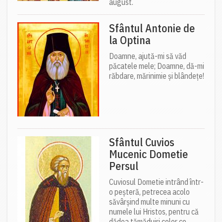
august.
Sfântul Antonie de
la Optina
Doamne, ajută-mi să văd
păcatele mele; Doamne, dă-mi
răbdare, mărinimie şi blândeţe!
Sfântul Cuvios
Mucenic Dometie
Persul
Cuviosul Dometie intrând într-
o peșteră, petrecea acolo
săvârșind multe minuni cu
numele lui Hristos, pentru că
dădea tămăduiri celor ce