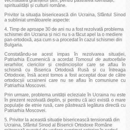
vecinătatea granițelor țării, pentru păstrarea identității,
spiritualității și culturii române.
Privitor la situația bisericească din Ucraina, Sfântul Sinod
a subliniat următoarele aspecte:
4. Timp de aproape 30 de ani nu a fost rezolvată problema
schismei din Ucraina și nici nu s-a făcut apel la o mediere
pan-ortodoxă, așa cum s-a procedat în cazul schismei din
Bulgaria.
Constatându-se acest impas în rezolvarea situației,
Patriarhia Ecumenică a acordat
Tomosul de autocefalie
ierarhilor, clericilor și credincioșilor care se aflau în
schismă cu Biserica Ortodoxă Rusă și cu întreaga
Ortodoxie, însă acest tomos a fost acceptat doar de către
ortodocșii ucraineni care nu se aflau în comuniune cu
Patriarhia Moscovei.
Prin urmare, problema unității ecleziale în Ucraina nu este
în prezent rezolvată deplin, și pentru că aici există o mare
populație de etnie rusă, care păstrează legătura directă cu
Patriarhia Moscovei.
5. Privitor la această situație bisericească tensionată din
Ucraina, Sfântul Sinod al Bisericii Ortodoxe Române