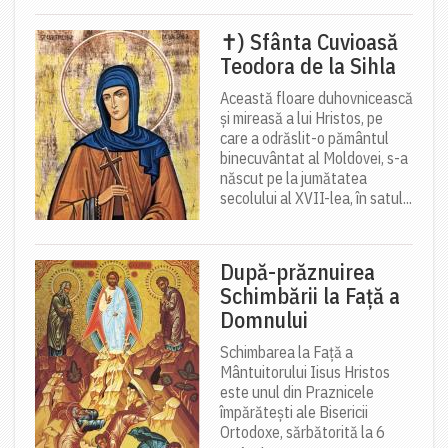
✝) Sfânta Cuvioasă
Teodora de la Sihla
Această floare duhovnicească
și mireasă a lui Hristos, pe
care a odrăslit-o pământul
binecuvântat al Moldovei, s-a
născut pe la jumătatea
secolului al XVII-lea, în satul...
După-prăznuirea
Schimbării la Față a
Domnului
Schimbarea la Față a
Mântuitorului Iisus Hristos
este unul din Praznicele
împărătești ale Bisericii
Ortodoxe, sărbătorită la 6