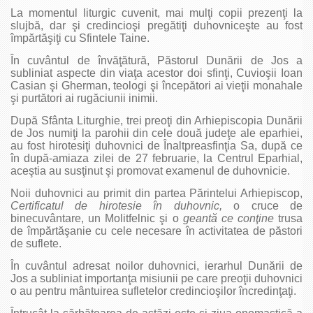
La momentul liturgic cuvenit, mai mulţi copii prezenţi la
slujbă, dar şi credincioşi pregătiţi duhovniceşte au fost
împărtăşiţi cu Sfintele Taine.
În cuvântul de învăţătură, Păstorul Dunării de Jos a
subliniat aspecte din viaţa acestor doi sfinţi, Cuvioşii Ioan
Casian şi Gherman, teologi şi începători ai vieţii monahale
şi purtători ai rugăciunii inimii.
După Sfânta Liturghie, trei preoţi din Arhiepiscopia Dunării
de Jos numiţi la parohii din cele două judeţe ale eparhiei,
au fost hirotesiţi duhovnici de Înaltpreasfinţia Sa, după ce
în după-amiaza zilei de 27 februarie, la Centrul Eparhial,
aceştia au susţinut şi promovat examenul de duhovnicie.
Noii duhovnici au primit din partea Părintelui Arhiepiscop,
Certificatul de hirotesie în duhovnic,
o cruce de
binecuvântare, un Molitfelnic şi o
geantă ce conţine
trusa
de împărtăşanie cu cele necesare în activitatea de păstori
de suflete.
În cuvântul adresat noilor duhovnici, ierarhul Dunării de
Jos a subliniat importanţa misiunii pe care preoţii duhovnici
o au pentru mântuirea sufletelor credincioşilor încredinţaţi.