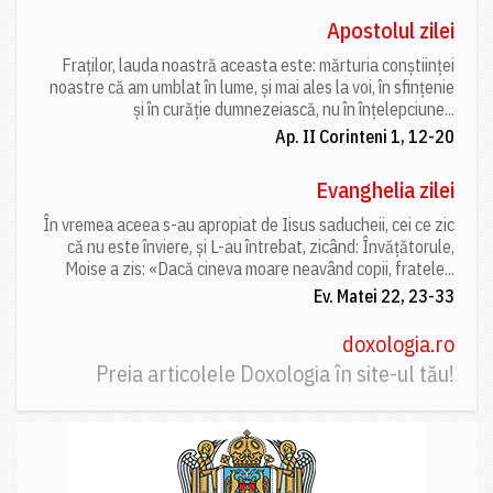
Apostolul zilei
Fraților, lauda noastră aceasta este: mărturia conștiinței
noastre că am umblat în lume, și mai ales la voi, în sfințenie
și în curăție dumnezeiască, nu în înțelepciune...
Ap. II Corinteni 1, 12-20
Evanghelia zilei
În vremea aceea s-au apropiat de Iisus saducheii, cei ce zic
că nu este înviere, și L-au întrebat, zicând: Învățătorule,
Moise a zis: «Dacă cineva moare neavând copii, fratele...
Ev. Matei 22, 23-33
doxologia.ro
Preia articolele Doxologia în site-ul tău!