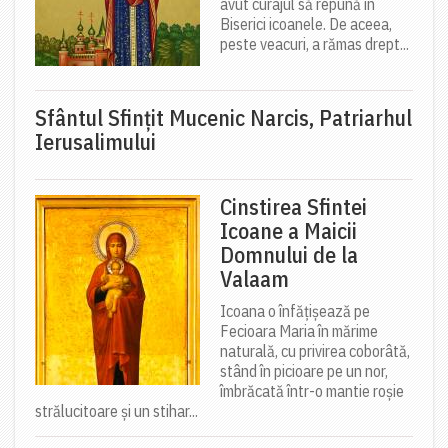
avut curajul să repună în
Biserici icoanele. De aceea,
peste veacuri, a rămas drept...
Sfântul Sfinţit Mucenic Narcis, Patriarhul
Ierusalimului
Cinstirea Sfintei
Icoane a Maicii
Domnului de la
Valaam
Icoana o înfățișează pe
Fecioara Maria în mărime
naturală, cu privirea coborâtă,
stând în picioare pe un nor,
îmbrăcată într-o mantie roșie
strălucitoare și un stihar...