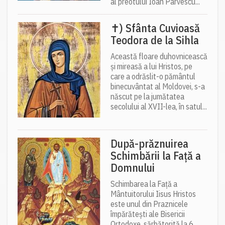
al preotului Ioan Pârvescu...
✝) Sfânta Cuvioasă
Teodora de la Sihla
Această floare duhovnicească
și mireasă a lui Hristos, pe
care a odrăslit-o pământul
binecuvântat al Moldovei, s-a
născut pe la jumătatea
secolului al XVII-lea, în satul...
După-prăznuirea
Schimbării la Față a
Domnului
Schimbarea la Față a
Mântuitorului Iisus Hristos
este unul din Praznicele
împărătești ale Bisericii
Ortodoxe, sărbătorită la 6