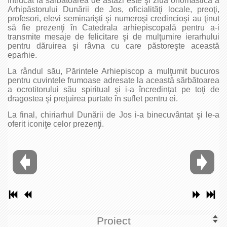
Întrucât la sărbătoarea de astăzi este şi ziua onomastică a
Arhipăstorului Dunării de Jos, oficialităţi locale, preoţi,
profesori, elevi seminarişti şi numeroşi credincioşi au ţinut
să fie prezenţi în Catedrala arhiepiscopală pentru a-i
transmite mesaje de felicitare şi de mulţumire ierarhului
pentru dăruirea şi râvna cu care păstoreşte această
eparhie.
La rândul său, Părintele Arhiepiscop a mulţumit bucuros
pentru cuvintele frumoase adresate la această sărbătoarea
a ocrotitorului său spiritual şi i-a încredinţat pe toţi de
dragostea şi preţuirea purtate în suflet pentru ei.
La final, chiriarhul Dunării de Jos i-a binecuvântat şi le-a
oferit iconiţe celor prezenţi.
Proiect