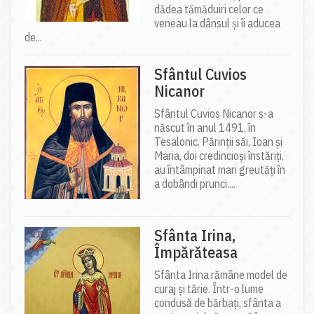
dădea tămăduiri celor ce
veneau la dânsul și îi aducea
de...
Sfântul Cuvios
Nicanor
Sfântul Cuvios Nicanor s-a
născut în anul 1491, în
Tesalonic. Părinții săi, Ioan și
Maria, doi credincioși înstăriți,
au întâmpinat mari greutăți în
a dobândi prunci....
Sfânta Irina,
Împărăteasa
Sfânta Irina rămâne model de
curaj și tărie. Într-o lume
condusă de bărbați, sfânta a