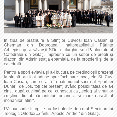
În ziua de prăznuire a Sfinţilor Cuvioşi Ioan Casian şi
Gherman din Dobrogea, Înaltpreasfinţitul Părinte
Arhiepiscop a săvârşit Sfânta Liturghie sub Pantocratorul
Catedralei din Galaţi, împreună cu un sobor de preoţi şi
diaconi din Administraţia eparhială, de la protoierii şi de la
catedrală.
Pentru a spori evlavia şi a-i bucura pe credincioşii prezenţi
la slujbă, au fost aduse spre închinare moaştele Sf. Cuv.
Ioan Casian, care se află în patrimoniul sacru al Eparhiei
Dunării de Jos, toţi cei prezenţi având posibilitatea de a-l
cinsti după cuviință pe cel cunoscut ca „teolog al virtuților
creștine, fiu al pământului românesc şi mare dascăl al
monahilor latini“.
Răspunsurile liturgice au fost oferite de corul Seminarului
Teologic Ortodox „Sfântul Apostol Andrei“ din Galaţi.