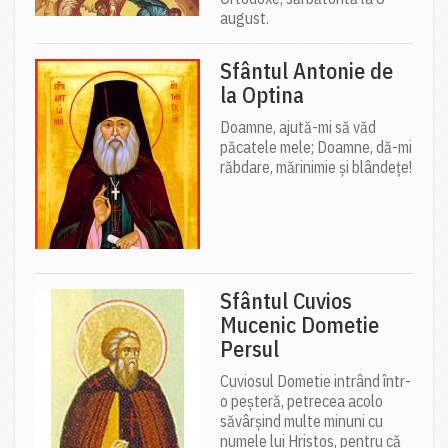
august.
Sfântul Antonie de
la Optina
Doamne, ajută-mi să văd
păcatele mele; Doamne, dă-mi
răbdare, mărinimie şi blândeţe!
Sfântul Cuvios
Mucenic Dometie
Persul
Cuviosul Dometie intrând într-
o peșteră, petrecea acolo
săvârșind multe minuni cu
numele lui Hristos, pentru că