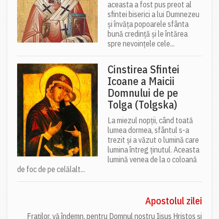
aceasta a fost pus preot al
sfintei biserici a lui Dumnezeu
și învăța popoarele sfânta
bună credință și le întărea
spre nevoințele cele...
Cinstirea Sfintei
Icoane a Maicii
Domnului de pe
Tolga (Tolgska)
La miezul nopții, când toată
lumea dormea, sfântul s-a
trezit și a văzut o lumină care
lumina întreg ținutul. Aceasta
lumină venea de la o coloană
de foc de pe celălalt...
Apostolul zilei
Fraților, vă îndemn, pentru Domnul nostru Iisus Hristos și