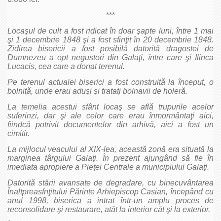
***
Locaşul de cult a fost ridicat în doar şapte luni, între 1 mai
şi 1 decembrie 1848 şi a fost sfinţit în 20 decembrie 1848.
Zidirea bisericii a fost posibilă datorită dragostei de
Dumnezeu a opt negustori din Galaţi, între care şi Ilinca
Lucacis, cea care a donat terenul.
Pe terenul actualei biserici a fost construită la început, o
bolniţă, unde erau aduşi şi trataţi bolnavii de holeră.
La temelia acestui sfânt locaş se află trupurile acelor
suferinzi, dar şi ale celor care erau înmormântaţi aici,
fiindcă potrivit documentelor din arhivă, aici a fost un
cimitir.
La mijlocul veacului al XIX-lea, această zonă era situată la
marginea târgului Galaţi. În prezent ajungând să fie în
imediata apropiere a Pieţei Centrale a municipiului Galaţi.
Datorită stării avansate de degradare, cu binecuvântarea
Înaltpreasfnţitului Părinte Arhiepiscop Casian, începând cu
anul 1998, biserica a intrat într-un amplu proces de
reconsolidare şi restaurare, atât la interior cât şi la exterior.