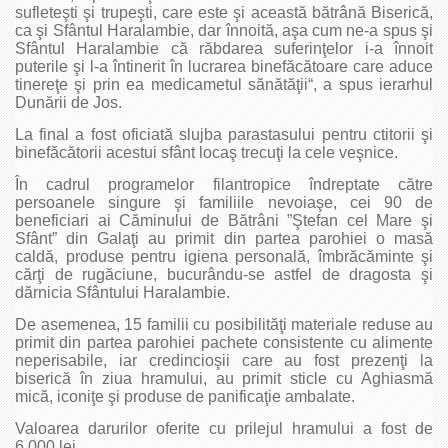
sufleteşti şi trupeşti, care este şi această bătrână Biserică,
ca şi Sfântul Haralambie, dar înnoită, aşa cum ne-a spus şi
Sfântul Haralambie că răbdarea suferinţelor i-a înnoit
puterile şi l-a întinerit în lucrarea binefăcătoare care aduce
tinereţe şi prin ea medicametul sănătăţii“, a spus ierarhul
Dunării de Jos.
La final a fost oficiată slujba parastasului pentru ctitorii şi
binefăcătorii acestui sfânt locaş trecuţi la cele veşnice.
În cadrul programelor filantropice îndreptate către
persoanele singure şi familiile nevoiaşe, cei 90 de
beneficiari ai Căminului de Bătrâni ”Ştefan cel Mare şi
Sfânt” din Galaţi au primit din partea parohiei o masă
caldă, produse pentru igiena personală, îmbrăcăminte şi
cărţi de rugăciune, bucurându-se astfel de dragosta şi
dărnicia Sfântului Haralambie.
De asemenea, 15 familii cu posibilităţi materiale reduse au
primit din partea parohiei pachete consistente cu alimente
neperisabile, iar credincioşii care au fost prezenţi la
biserică în ziua hramului, au primit sticle cu Aghiasmă
mică, iconiţe şi produse de panificaţie ambalate.
Valoarea darurilor oferite cu prilejul hramului a fost de
6.000 lei.