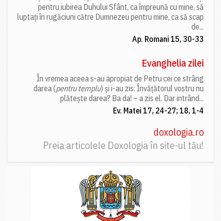
pentru iubirea Duhului Sfânt, ca împreună cu mine, să
luptați în rugăciuni către Dumnezeu pentru mine, ca să scap
de...
Ap. Romani 15, 30-33
Evanghelia zilei
În vremea aceea s-au apropiat de Petru cei ce strâng
darea (
pentru templu
) și i-au zis: Învățătorul vostru nu
plătește darea? Ba da! – a zis el. Dar intrând...
Ev. Matei 17, 24-27; 18, 1-4
doxologia.ro
Preia articolele Doxologia în site-ul tău!