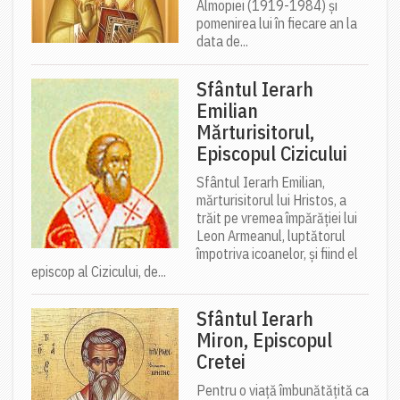
Almopiei (1919-1984) și
pomenirea lui în fiecare an la
data de...
Sfântul Ierarh
Emilian
Mărturisitorul,
Episcopul Cizicului
Sfântul Ierarh Emilian,
mărturisitorul lui Hristos, a
trăit pe vremea împărăției lui
Leon Armeanul, luptătorul
împotriva icoanelor, și fiind el
episcop al Cizicului, de...
Sfântul Ierarh
Miron, Episcopul
Cretei
Pentru o viață îmbunătățită ca