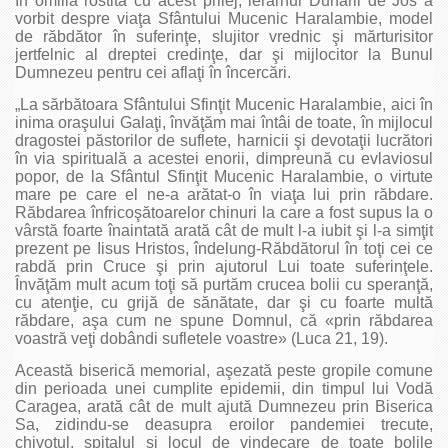
În omilia rostită cu acest prilej, ierarhul Dunării de Jos a
vorbit despre viaţa Sfântului Mucenic Haralambie, model
de răbdător în suferinţe, slujitor vrednic şi mărturisitor
jertfelnic al dreptei credinţe, dar şi mijlocitor la Bunul
Dumnezeu pentru cei aflaţi în încercări.
„La sărbătoara Sfântului Sfinţit Mucenic Haralambie, aici în
inima oraşului Galaţi, învăţăm mai întâi de toate, în mijlocul
dragostei păstorilor de suflete, harnicii şi devotaţii lucrători
în via spirituală a acestei enorii, dimpreună cu evlaviosul
popor, de la Sfântul Sfinţit Mucenic Haralambie, o virtute
mare pe care el ne-a arătat-o în viaţa lui prin răbdare.
Răbdarea înfricoşătoarelor chinuri la care a fost supus la o
vârstă foarte înaintată arată cât de mult l-a iubit şi l-a simţit
prezent pe Iisus Hristos, îndelung-Răbdătorul în toţi cei ce
rabdă prin Cruce şi prin ajutorul Lui toate suferinţele.
Învăţăm mult acum toţi să purtăm crucea bolii cu speranţă,
cu atenţie, cu grijă de sănătate, dar şi cu foarte multă
răbdare, aşa cum ne spune Domnul, că «prin răbdarea
voastră veţi dobândi sufletele voastre» (Luca 21, 19).
Această biserică memorial, aşezată peste gropile comune
din perioada unei cumplite epidemii, din timpul lui Vodă
Caragea, arată cât de mult ajută Dumnezeu prin Biserica
Sa, zidindu-se deasupra eroilor pandemiei trecute,
chivotul, spitalul şi locul de vindecare de toate bolile