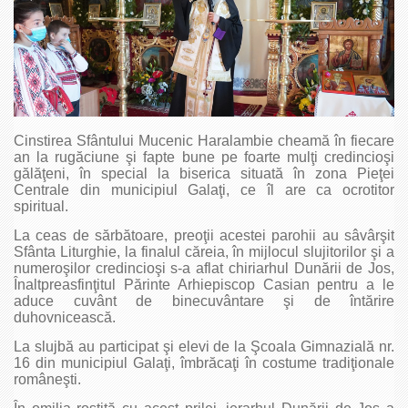
Cinstirea Sfântului Mucenic Haralambie cheamă în fiecare
an la rugăciune şi fapte bune pe foarte mulţi credincioşi
gălăţeni, în special la biserica situată în zona Pieţei
Centrale din municipiul Galaţi, ce îl are ca ocrotitor
spiritual.
La ceas de sărbătoare, preoţii acestei parohii au sâvârşit
Sfânta Liturghie, la finalul căreia, în mijlocul slujitorilor şi a
numeroşilor credincioşi s-a aflat chiriarhul Dunării de Jos,
Înaltpreasfinţitul Părinte Arhiepiscop Casian pentru a le
aduce cuvânt de binecuvântare şi de întărire
duhovnicească.
La slujbă au participat şi elevi de la Şcoala Gimnazială nr.
16 din municipiul Galaţi, îmbrăcaţi în costume tradiţionale
româneşti.