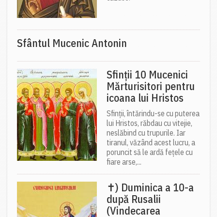
Sfântul Mucenic Antonin
Sfinții 10 Mucenici
Mărturisitori pentru
icoana lui Hristos
Sfinții, întărindu-se cu puterea
lui Hristos, răbdau cu vitejie,
neslăbind cu trupurile. Iar
tiranul, văzând acest lucru, a
poruncit să le ardă fețele cu
fiare arse,...
✝) Duminica a 10-a
după Rusalii
(Vindecarea