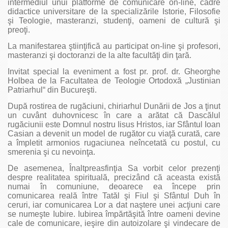
intermediul unui platforme de comunicare on-line, cadre
didactice universitare de la specializările Istorie, Filosofie
şi Teologie, masteranzi, studenţi, oameni de cultură şi
preoţi.
La manifestarea ştiinţifică au participat on-line şi profesori,
masteranzi şi doctoranzi de la alte facultăţi din ţară.
Invitat special la eveniment a fost pr. prof. dr. Gheorghe
Holbea de la Facultatea de Teologie Ortodoxă „Justinian
Patriarhul“ din Bucureşti.
După rostirea de rugăciuni, chiriarhul Dunării de Jos a ţinut
un cuvânt duhovnicesc în care a arătat că Dascălul
rugăciunii este Domnul nostru Iisus Hristos, iar Sfântul Ioan
Casian a devenit un model de rugător cu viaţă curată, care
a împletit armonios rugaciunea neîncetată cu postul, cu
smerenia şi cu nevoinţa.
De asemenea, Înaltpreasfinţia Sa vorbit celor prezenţi
despre realitatea spirituală, precizând că aceasta există
numai în comuniune, deoarece ea începe prin
comunicarea reală între Tatăl şi Fiul şi Sfântul Duh în
ceruri, iar comunicarea Lor a dat naştere unei acţiuni care
se numeşte Iubire. Iubirea împărtăşită între oameni devine
cale de comunicare, ieşire din autoizolare şi vindecare de