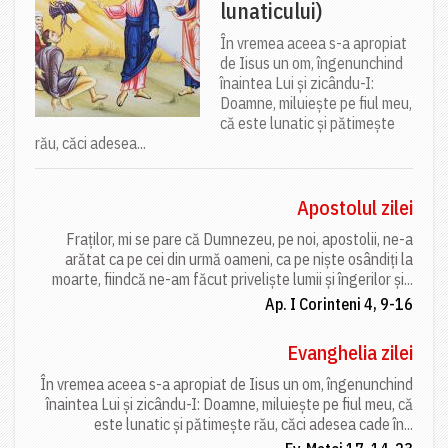
lunaticului)
În vremea aceea s-a apropiat
de Iisus un om, îngenunchind
înaintea Lui și zicându-I:
Doamne, miluiește pe fiul meu,
că este lunatic și pătimește
rău, căci adesea...
Apostolul zilei
Fraților, mi se pare că Dumnezeu, pe noi, apostolii, ne-a
arătat ca pe cei din urmă oameni, ca pe niște osândiți la
moarte, fiindcă ne-am făcut priveliște lumii și îngerilor și...
Ap. I Corinteni 4, 9-16
Evanghelia zilei
În vremea aceea s-a apropiat de Iisus un om, îngenunchind
înaintea Lui și zicându-I: Doamne, miluiește pe fiul meu, că
este lunatic și pătimește rău, căci adesea cade în...