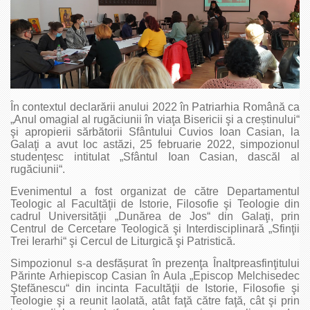
În contextul declarării anului 2022 în Patriarhia Română ca
„Anul omagial al rugăciunii în viaţa Bisericii şi a creștinului“
şi apropierii sărbătorii Sfântului Cuvios Ioan Casian, la
Galaţi a avut loc astăzi, 25 februarie 2022, simpozionul
studenţesc intitulat „Sfântul Ioan Casian, dascăl al
rugăciunii“.
Evenimentul a fost organizat de către Departamentul
Teologic al Facultăţii de Istorie, Filosofie şi Teologie din
cadrul Universităţii „Dunărea de Jos“ din Galaţi, prin
Centrul de Cercetare Teologică şi Interdisciplinară „Sfinţii
Trei Ierarhi“ şi Cercul de Liturgică şi Patristică.
Simpozionul s-a desfășurat în prezenţa Înaltpreasfinţitului
Părinte Arhiepiscop Casian în Aula „Episcop Melchisedec
Ştefănescu“ din incinta Facultăţii de Istorie, Filosofie şi
Teologie şi a reunit laolată, atât faţă către faţă, cât şi prin