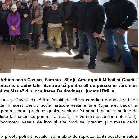
 Arhiepiscop Casian, Parohia „Sfinţii Arhangheli Mihail şi Gavriil“
ebruarie, o activitate filantropică pentru 50 de persoane vârstnice
ânta Maria” din localitatea Baldovineşti, judeţul Brăila.
hail şi Gavriil” din Brăila însoțiți de câțiva consilieri parohiali și tineri
te în acest Centru social articole vestimentare (pijamale, căciuli şi
i pentru paturi, produse igenico-sanitare (săpunuri, pastă şi periuţe de
oduse farmaceutice pentru tratarea şi prevenirea escariilor, detergent),
locomotor, veselă de inox şi alte produse, precum şi o masa caldă
 preoţi, potrivit nevoilor semnalate de reprezentanţii acestei instituţii