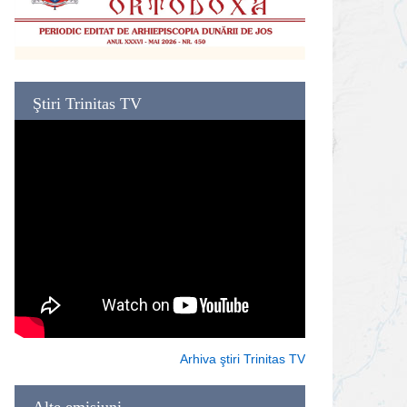
Ştiri Trinitas TV
Arhiva ştiri Trinitas TV
Alte emisiuni