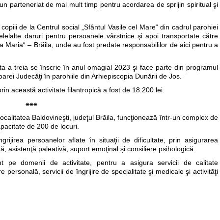
un parteneriat de mai mult timp pentru acordarea de sprijin spiritual şi
opiii de la Centrul social „Sfântul Vasile cel Mare“ din cadrul parohiei
 celelalte daruri pentru persoanele vârstnice şi apoi transportate către
a Maria“ – Brăila, unde au fost predate responsabililor de aici pentru a
sta a treia se înscrie în anul omagial 2023 şi face parte din programul
oarei Judecăţi în parohiile din Arhiepiscopia Dunării de Jos.
in această activitate filantropică a fost de 18.200 lei.
⁕⁕⁕
ocalitatea Baldovineşti, judeţul Brăila, funcţionează într-un complex de
capacitate de 200 de locuri.
ngrijirea persoanelor aflate în situaţii de dificultate, prin asigurarea
, asistenţă paleativă, suport emoţinal şi consiliere psihologică.
ent pe domenii de activitate, pentru a asigura servicii de calitate
e personală, servicii de îngrijire de specialitate şi medicale şi activităţi