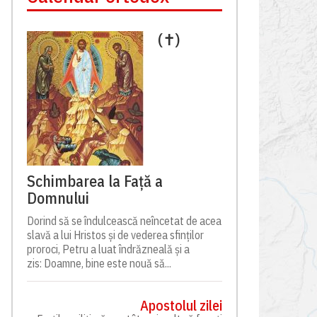
(✝)
Schimbarea la Față a
Domnului
Dorind să se îndulcească neîncetat de acea
slavă a lui Hristos și de vederea sfinților
proroci, Petru a luat îndrăzneală și a
zis: Doamne, bine este nouă să...
Apostolul zilei