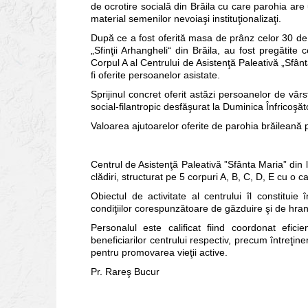
de ocrotire socială din Brăila cu care parohia are 
material semenilor nevoiaşi instituţionalizaţi.
După ce a fost oferită masa de prânz celor 30 de c
„Sfinţii Arhangheli“ din Brăila, au fost pregătite
Corpul A al Centrului de Asistenţă Paleativă „Sfânt
fi oferite persoanelor asistate.
Sprijinul concret oferit astăzi persoanelor de vâr
social-filantropic desfăşurat la Duminica Înfricoşăt
Valoarea ajutoarelor oferite de parohia brăileană pr
Centrul de Asistenţă Paleativă ”Sfânta Maria” din l
clădiri, structurat pe 5 corpuri A, B, C, D, E cu o 
Obiectul de activitate al centrului îl constituie î
condiţiilor corespunzătoare de găzduire şi de hrană
Personalul este calificat fiind coordonat efici
beneficiarilor centrului respectiv, precum întreţiner
pentru promovarea vieţii active.
Pr. Rareş Bucur