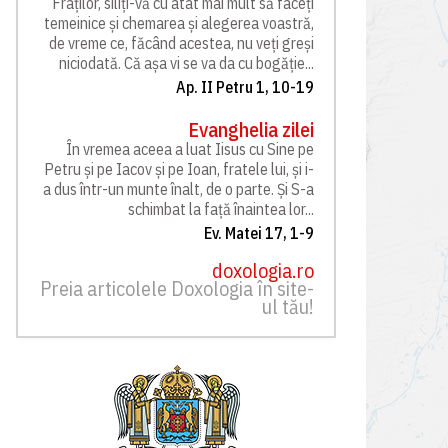
Fraților, siliți-vă cu atât mai mult să faceți
temeinice și chemarea și alegerea voastră,
de vreme ce, făcând acestea, nu veți greși
niciodată. Că așa vi se va da cu bogăție...
Ap. II Petru 1, 10-19
Evanghelia zilei
În vremea aceea a luat Iisus cu Sine pe
Petru și pe Iacov și pe Ioan, fratele lui, și i-
a dus într-un munte înalt, de o parte. Și S-a
schimbat la față înaintea lor...
Ev. Matei 17, 1-9
doxologia.ro
Preia articolele Doxologia în site-
ul tău!