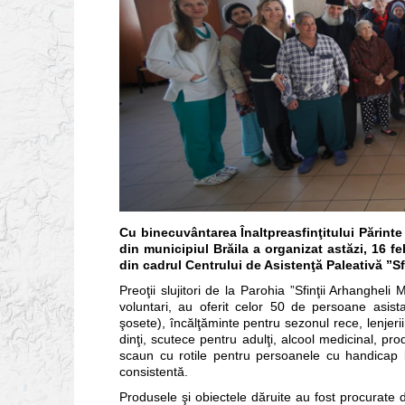
Cu binecuvântarea Înaltpreasfinţitului Părinte
din municipiul Brăila a organizat astăzi, 16 f
din cadrul Centrului de Asistenţă Paleativă ”Sf
Preoţii slujitori de la Parohia ”Sfinţii Arhangheli Mi
voluntari, au oferit celor 50 de persoane asista
şosete), încălţăminte pentru sezonul rece, lenjeri
dinţi, scutece pentru adulţi, alcool medicinal, pr
scaun cu rotile pentru persoanele cu handicap 
consistentă.
Produsele şi obiectele dăruite au fost procurate de