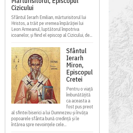
Mărturisitorul, Episcopul
Cizicului
Sfântul Ierarh Emilian, mărturisitorul lui
Hristos, a trăit pe vremea împărăției lui
Leon Armeanul, luptătorul împotriva
icoanelor, și fiind el episcop al Cizicului, de...
Sfântul
Ierarh
Miron,
Episcopul
Cretei
Pentru o viață
îmbunătățită
ca aceasta a
fost pus preot
al sfintei biserici a lui Dumnezeu și învăța
popoarele sfânta bună credință și le
întărea spre nevoințele cele...