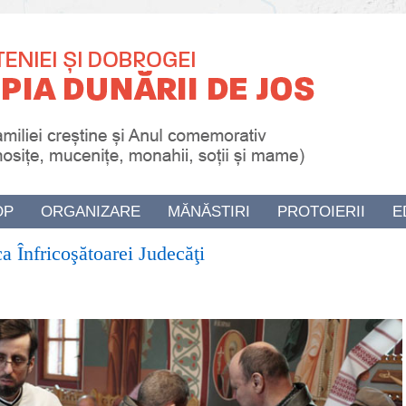
OP
ORGANIZARE
MĂNĂSTIRI
PROTOIERII
E
a Înfricoşătoarei Judecăţi