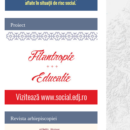
Proiect
Revista arhiepiscopiei