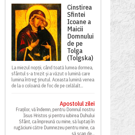
Cinstirea
Sfintei
Icoane a
Maicii
Domnului
de pe
Tolga
(Tolgska)
La miezul nopții, când toată lumea dormea,
sfântul s-a trezit și a văzut o lumină care
lumina întreg ținutul. Aceasta lumină venea
de la o coloană de foc de pe celălalt...
Apostolul zilei
Fraților, vă îndemn, pentru Domnul nostru
Iisus Hristos și pentru iubirea Duhului
Sfânt, ca împreună cu mine, să luptați în
rugăciuni către Dumnezeu pentru mine, ca
să scap de...