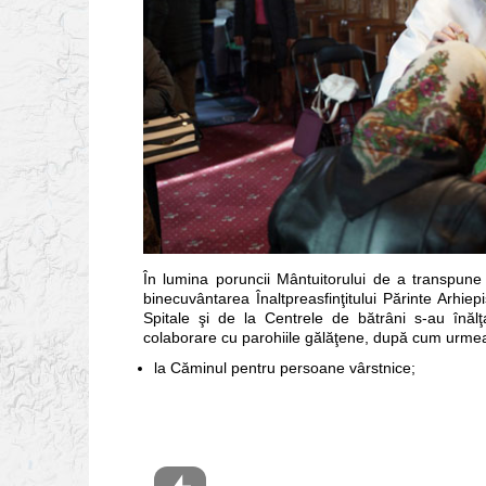
În lumina poruncii Mântuitorului de a transpune i
binecuvântarea Înaltpreasfinţitului Părinte Arhiep
Spitale şi de la Centrele de bătrâni s-au înălţ
colaborare cu parohiile gălăţene, după cum urme
la Căminul pentru persoane vârstnice;