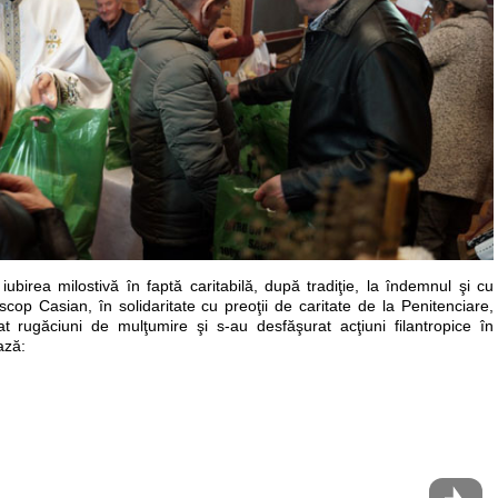
ubirea milostivă în faptă caritabilă, după tradiţie, la îndemnul şi cu
iscop Casian, în solidaritate cu preoţii de caritate de la Penitenciare,
at rugăciuni de mulţumire şi s-au desfăşurat acţiuni filantropice în
ază: