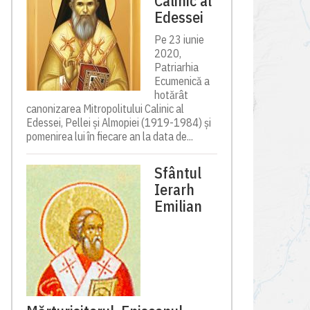
Calinic al
Edessei
Pe 23 iunie
2020,
Patriarhia
Ecumenică a
hotărât
canonizarea Mitropolitului Calinic al
Edessei, Pellei și Almopiei (1919-1984) și
pomenirea lui în fiecare an la data de...
Sfântul
Ierarh
Emilian