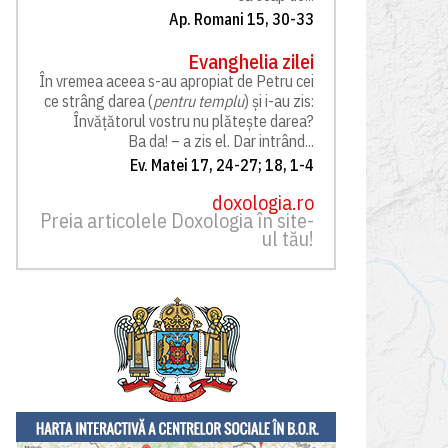
Ap. Romani 15, 30-33
Evanghelia zilei
În vremea aceea s-au apropiat de Petru cei
ce strâng darea (
pentru templu
) și i-au zis:
Învățătorul vostru nu plătește darea?
Ba da! – a zis el. Dar intrând...
Ev. Matei 17, 24-27; 18, 1-4
doxologia.ro
Preia articolele Doxologia în site-
ul tău!