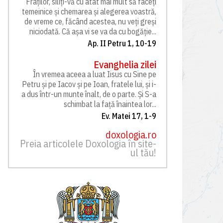
Fraților, siliți-vă cu atât mai mult să faceți
temeinice și chemarea și alegerea voastră,
de vreme ce, făcând acestea, nu veți greși
niciodată. Că așa vi se va da cu bogăție...
Ap. II Petru 1, 10-19
Evanghelia zilei
În vremea aceea a luat Iisus cu Sine pe
Petru și pe Iacov și pe Ioan, fratele lui, și i-
a dus într-un munte înalt, de o parte. Și S-a
schimbat la față înaintea lor...
Ev. Matei 17, 1-9
doxologia.ro
Preia articolele Doxologia în site-
ul tău!