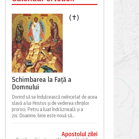
(✝)
Schimbarea la Față a
Domnului
Dorind să se îndulcească neîncetat de acea
slavă a lui Hristos și de vederea sfinților
proroci, Petru a luat îndrăzneală și a
zis: Doamne, bine este nouă să...
Apostolul zilei