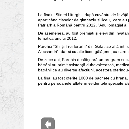
La finalul Sfintei Liturghii, după cuvântul de învăț
aparținând claselor de gimnaziu și liceu, care au 
Patriarhia Română pentru 2012, ”Anul omagial al Tain
De asemenea, au fost premiați și elevi din învăță
tematica anului 2012.
Parohia ”Sfinții Trei Ierarhi” din Galați se află înt
Alecsandri”, dar și cu alte licee gălățene, cu care 
De zece ani, Parohia desfășoară un program social –
bătrâni au primit asistenţă duhovnicească, medical
bătrânii ce au diverse afecțiuni, acestora oferindu
La final au fost oferite 1000 de pachete cu hrană, a
pentru persoanele aflate în evidențele speciale al