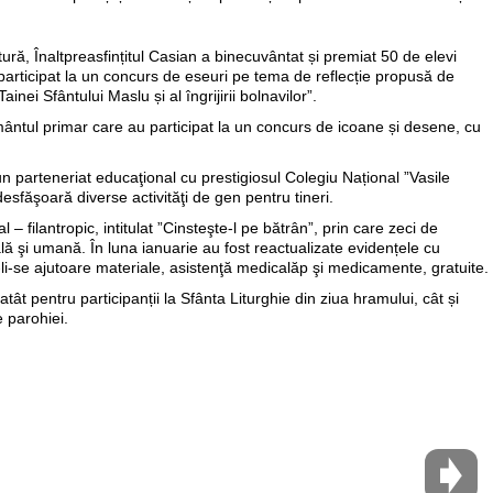
ătură, Înaltpreasfințitul Casian a binecuvântat și premiat 50 de elevi
participat la un concurs de eseuri pe tema de reflecție propusă de
ei Sfântului Maslu și al îngrijirii bolnavilor”.
mântul primar care au participat la un concurs de icoane și desene, cu
r-un parteneriat educaţional cu prestigiosul Colegiu Național ”Vasile
desfăşoară diverse activităţi de gen pentru tineri.
 filantropic, intitulat ”Cinsteşte-l pe bătrân”, prin care zeci de
ă şi umană. În luna ianuarie au fost reactualizate evidențele cu
-li-se ajutoare materiale, asistenţă medicalăp şi medicamente, gratuite.
tât pentru participanții la Sfânta Liturghie din ziua hramului, cât și
e parohiei.