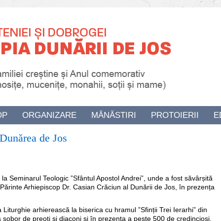
OP
ORGANIZARE
MĂNĂSTIRI
PROTOIERII
E
a Dunărea de Jos
la Seminarul Teologic ”Sfântul Apostol Andrei”, unde a fost săvârșită
ul Părinte Arhiepiscop Dr. Casian Crăciun al Dunării de Jos, în prezența
 Liturghie arhierească la biserica cu hramul ”Sfinții Trei Ierarhi” din
 sobor de preoți și diaconi și în prezența a peste 500 de credincioși.