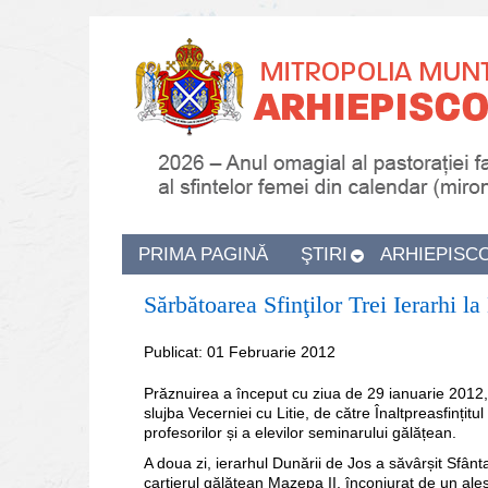
PRIMA PAGINĂ
ŞTIRI
ARHIEPISC
Sărbătoarea Sfinţilor Trei Ierarhi l
Publicat: 01 Februarie 2012
Prăznuirea a început cu ziua de 29 ianuarie 2012, 
slujba Vecerniei cu Litie, de către Înaltpreasfințit
profesorilor și a elevilor seminarului gălățean.
A doua zi, ierarhul Dunării de Jos a săvârșit Sfânta
cartierul gălățean Mazepa II, înconjurat de un ales