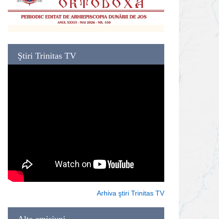
Ştiri Trinitas TV
Arhiva ştiri Trinitas TV
Alte emisiuni